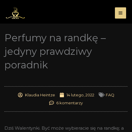
Przejdź
do
treści
Perfumy na randkę –
jedyny prawdziwy
poradnik
Klaudia Heintze
14 lutego, 2022
FAQ
6 komentarzy
Dziś Walentynki. Być może wybieracie się na randkę; a