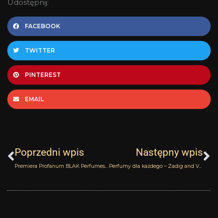
Udostępnij:
FACEBOOK
TWITTER
PINTEREST
EMAIL
Prev
N
Poprzedni wpis
Następny wpis
Premiera Profanum BLAK Perfumes live
Perfumy dla każdego – Zadig and Voltaire This is Her! This is Him!