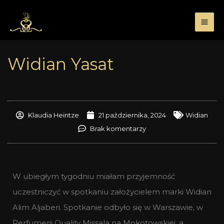
Przejdź
do
treści
Widian Yasat
Klaudia Heintze
21 października, 2024
Widian
Brak komentarzy
W ubiegłym tygodniu miałam przyjemność
uczestniczyć w spotkaniu założycielem marki Widian
Alim Aljaberi. Spotkanie odbyło się w Warszawie, w
Perfumerii Quality Missala na Mokotowskiej, a