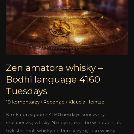
–
Bodhi
language
4160
Tuesdays
Zen amatora whisky –
Bodhi language 4160
Tuesdays
19 komentarzy
/
Recenzje
/
Klaudia Heintze
Krótką przygodę z 4160Tuesdays kończymy
szklaneczką whisky. Nie byle jakiej, bo w nutach jak
byk stoi: malt whisky, co tłumaczy się jako whisky