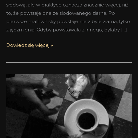
słodową, ale w praktyce oznacza znacznie więcej, niż
to, że powstaje ona ze słodowanego ziarna. Po
pierwsze malt whisky powstaje nie z byle ziarna, tylko
z jęczmienia. Gdyby powstawała z innego, byłaby […]
Dowiedz się więcej »
Kawa
i
papierosy
–
Black
Velvet
Cafe
4160