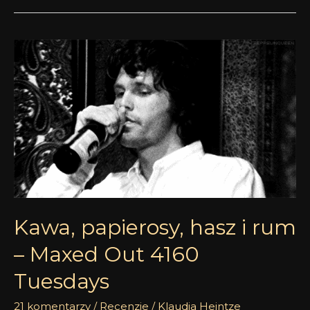
Kawa,
papierosy,
hasz
i
rum
–
Maxed
Out
4160
Tuesdays
Kawa, papierosy, hasz i rum
– Maxed Out 4160
Tuesdays
21 komentarzy
/
Recenzje
/
Klaudia Heintze