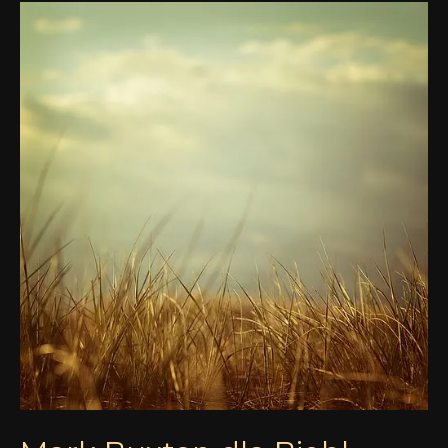
Mark
Buxton
dla
Biehl
Parfumkunstwerke