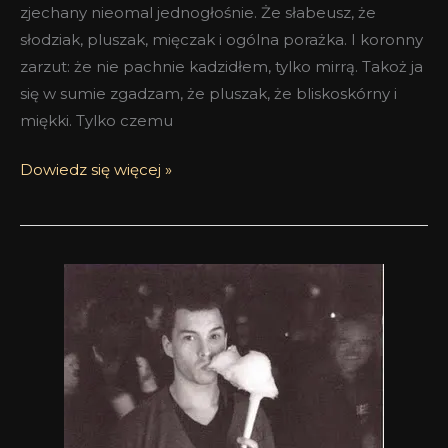
zjechany nieomal jednogłośnie. Że słabeusz, że
słodziak, pluszak, mięczak i ogólna porażka. I koronny
zarzut: że nie pachnie kadzidłem, tylko mirrą. Takoż ja
się w sumie zgadzam, że pluszak, że bliskoskórny i
miękki. Tylko czemu
Dowiedz się więcej »
Hungry
Hungry
Hippies
Smell
Bent