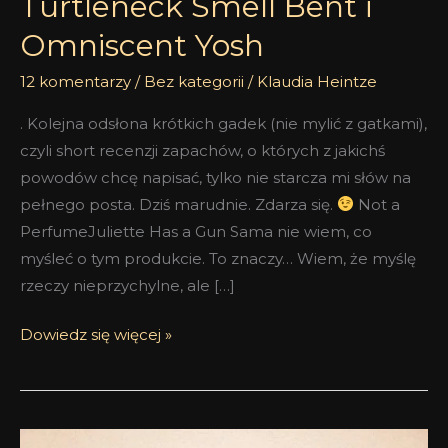
Turtleneck Smell Bent i
Omniscent Yosh
12 komentarzy
/
Bez kategorii
/
Klaudia Heintze
. Kolejna odsłona krótkich gadek (nie mylić z gatkami),
czyli short recenzji zapachów, o których z jakichś
powodów chcę napisać, tylko nie starcza mi słów na
pełnego posta. Dziś marudnie. Zdarza się.
Not a
PerfumeJuliette Has a Gun Sama nie wiem, co
myśleć o tym produkcie. To znaczy… Wiem, że myślę
rzeczy nieprzychylne, ale […]
Dowiedz się więcej »
Tibet