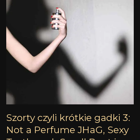
gadki
3:
Not
a
Perfume
JHaG,
Sexy
Turtleneck
Smell
Bent
i
Omniscent
Yosh
Szorty czyli krótkie gadki 3:
Not a Perfume JHaG, Sexy