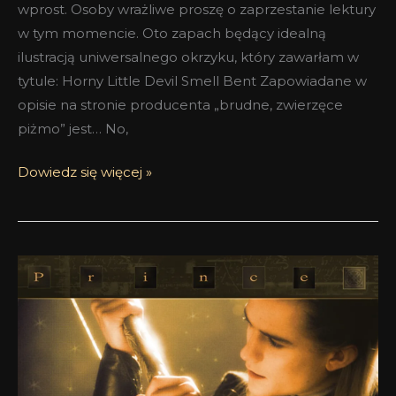
wprost. Osoby wrażliwe proszę o zaprzestanie lektury
w tym momencie. Oto zapach będący idealną
ilustracją uniwersalnego okrzyku, który zawarłam w
tytule: Horny Little Devil Smell Bent Zapowiadane w
opisie na stronie producenta „brudne, zwierzęce
piżmo” jest… No,
Dowiedz się więcej »
Elfie
menu
czyli
Elf-
Fulfilling
Prophecy