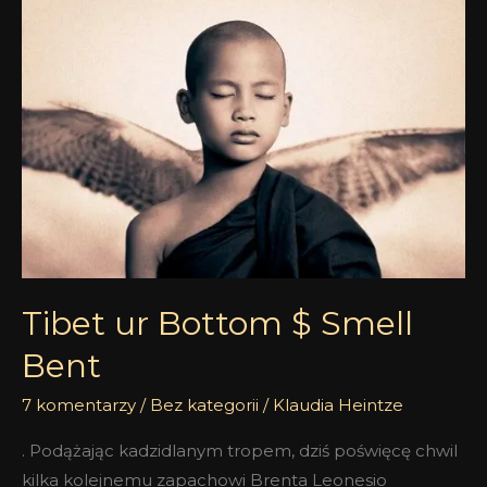
ur
Bottom
$
Smell
Bent
Tibet ur Bottom $ Smell
Bent
7 komentarzy
/
Bez kategorii
/
Klaudia Heintze
. Podążając kadzidlanym tropem, dziś poświęcę chwil
kilka kolejnemu zapachowi Brenta Leonesio