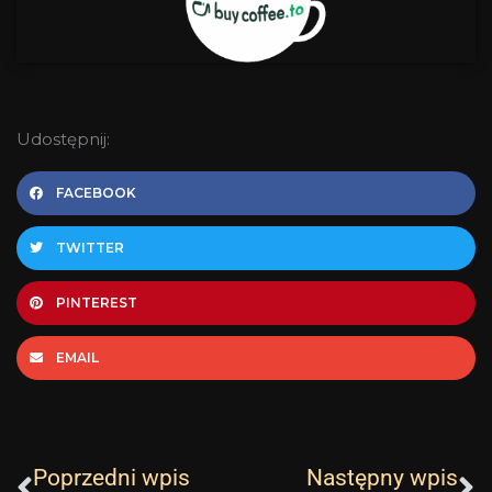
Udostępnij:
FACEBOOK
TWITTER
PINTEREST
EMAIL
Prev
N
Poprzedni wpis
Następny wpis