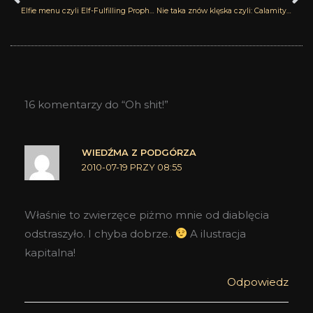
Elfie menu czyli Elf-Fulfilling Prophecy Smell Bent
Nie taka znów klęska czyli: Calamity Jane Juliette Has a Gun
16 komentarzy do “Oh shit!”
WIEDŹMA Z PODGÓRZA
2010-07-19 PRZY 08:55
Właśnie to zwierzęce piżmo mnie od diablęcia
odstraszyło. I chyba dobrze..
A ilustracja
kapitalna!
Odpowiedz