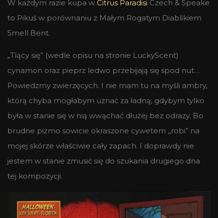
W każdym razie kupa w
Citrus Paradisi
Czech & Speake
to Pikuś w porównaniu z Małym Rogatym Diablikiem
Smell Bent.
„Tlący się” (wedle opisu na stronie LuckyScent)
cynamon oraz pieprz ledwo przebijają się spod nut…
Powiedzmy zwierzęcych. I nie mam tu na myśli ambry,
którą chyba mogłabym uznać za ładną, gdybym tylko
była w stanie się w nią wwąchać dłużej bez odrazy. Bo
brudne piżmo sowicie okraszone cywetem „robi” na
mojej skórze właściwie cały zapach. I doprawdy nie
jestem w stanie zmusić się do szukania drugiego dna
tej kompozycji.