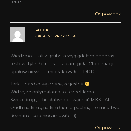
teraz.
Odpowiedz
SABBATH
2010-07-19 PRZY 09:38
Wiedźmo – tak z grubsza wyglądałam podczas
testów. Tyle, że nie siedziałam goła. Choć z racji
upałów niewiele mi brakowało… :DDD
Jarku, bardzo się cieszę, że jesteś.
Widzę, że antyreklama to też reklama.
Swoją drogą, chciałabym powąchać MKK i Al
Oudh na kimś, na kim ładnie pachną. To musi być
doznanie iście niesamowite. ;)))
Odpowiedz