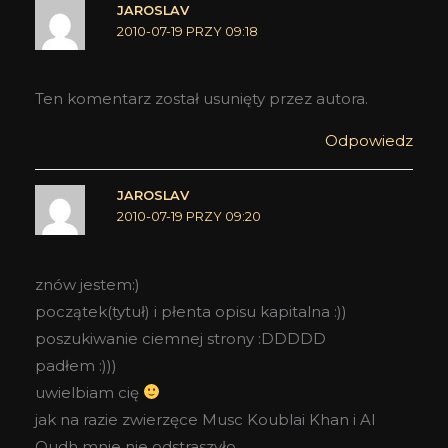
JAROSLAV
2010-07-19 PRZY 09:18
Ten komentarz został usunięty przez autora.
Odpowiedz
JAROSLAV
2010-07-19 PRZY 09:20
znów jestem:)
początek(tytuł) i płenta opisu kapitalna :))
poszukiwanie ciemnej strony :DDDDD
padłem :)))
uwielbiam cię
jak na razie zwierzęce Musc Koublai Khan i Al
Oudh mnie nie odstraszyło.