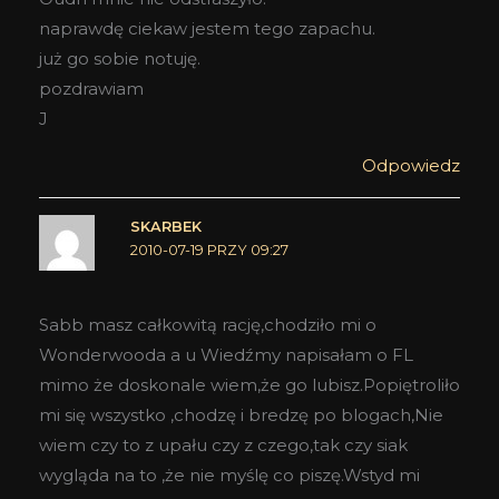
naprawdę ciekaw jestem tego zapachu.
już go sobie notuję.
pozdrawiam
J
Odpowiedz
SKARBEK
2010-07-19 PRZY 09:27
Sabb masz całkowitą rację,chodziło mi o
Wonderwooda a u Wiedźmy napisałam o FL
mimo że doskonale wiem,że go lubisz.Popiętroliło
mi się wszystko ,chodzę i bredzę po blogach,Nie
wiem czy to z upału czy z czego,tak czy siak
wygląda na to ,że nie myślę co piszę.Wstyd mi