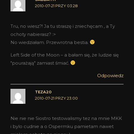
2010-07-21 PRZY 03:28
Tru, no wiesz?! Ja tu straszę i zniechęcam , a Ty
ochoty nabierasz? :>
No wiedziałam. Przewrotna bestia.
Left Side of the Moon – a bałam się, że ludzie się
"pourażają" zamiast śmiać.
Odpowiedz
TEZA20
2010-07-21 PRZY 23:00
Nie nie nie Siostro testowalismy tez na mnie MKK
i bylo cudnie a o Ospermku pamietam nawet