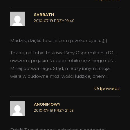
SABBATH
2010-07-19 PRZY 19:40
Madzik, dzięki. Taka jestem przekonująca. ;)))
Teziak, na Tobie testowaliśmy Ospermka ELd'O. I
owszem, po jakimś czasie robiło się z niego coś…
Mniej potwornego. Stąd, miedzy innymi, moja
wiara w cudowne możliwości ludzkiej chemii.
Odpowiedz
ANONIMOWY
2010-07-19 PRZY 21:53
Dzięki Twojej recenzji nabrałam nieodpartej