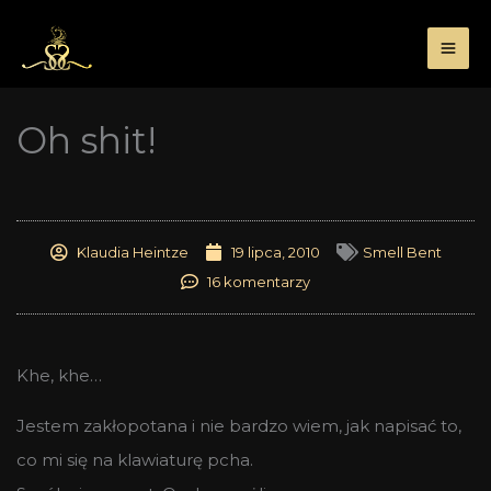
Przejdź
do
treści
Oh shit!
Klaudia Heintze
19 lipca, 2010
Smell Bent
16 komentarzy
Khe, khe…
Jestem zakłopotana i nie bardzo wiem, jak napisać to,
co mi się na klawiaturę pcha.