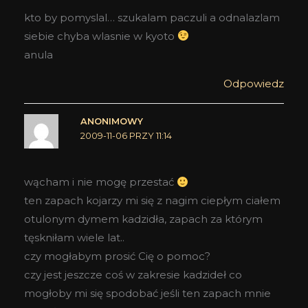
kto by pomyslal… szukalam paczuli a odnalazlam
siebie chyba wlasnie w kyoto
anula
Odpowiedz
ANONIMOWY
2009-11-06 PRZY 11:14
wącham i nie mogę przestać
ten zapach kojarzy mi się z nagim ciepłym ciałem
otulonym dymem kadzidła, zapach za którym
tęskniłam wiele lat..
czy mogłabym prosić Cię o pomoc?
czy jest jeszcze coś w zakresie kadzideł co
mogłoby mi się spodobać jeśli ten zapach mnie