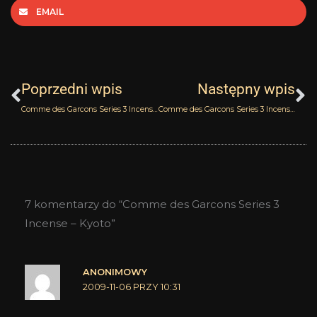
EMAIL
Prev
N
Poprzedni wpis
Następny wpis
Comme des Garcons Series 3 Incense – Avignon
Comme des Garcons Series 3 Incense – Zagorsk
7 komentarzy do “Comme des Garcons Series 3
Incense – Kyoto”
ANONIMOWY
2009-11-06 PRZY 10:31