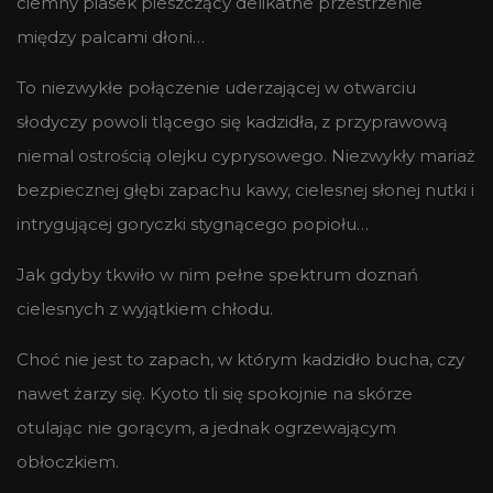
ciemny piasek pieszczący delikatne przestrzenie
między palcami dłoni…
To niezwykłe połączenie uderzającej w otwarciu
słodyczy powoli tlącego się kadzidła, z przyprawową
niemal ostrością olejku cyprysowego. Niezwykły mariaż
bezpiecznej głębi zapachu kawy, cielesnej słonej nutki i
intrygującej goryczki stygnącego popiołu…
Jak gdyby tkwiło w nim pełne spektrum doznań
cielesnych z wyjątkiem chłodu.
Choć nie jest to zapach, w którym kadzidło bucha, czy
nawet żarzy się. Kyoto tli się spokojnie na skórze
otulając nie gorącym, a jednak ogrzewającym
obłoczkiem.