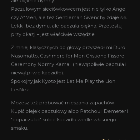
ale pięknie dymny.
Paczulowym sieciówkowcem jest nie tylko Angel
czy A*Men, ale też Gentleman Givenchy zdaje się.
Lekki, bez dymu, ale paczula piękna. Przetestuj
przy okazji – jest właściwie wszędzie.
Z mniej klasycznych do głowy przyszedł mi Duro
Nasomatto, Cashmere for Men Cristiono Fissore,
Ceremony Normy Kamali (niewątpliwie paczula i
niewątpliwie kadzidło).
Spokojny jak Kyoto jest Let Me Play the Lion
LesNez.
Możesz też próbować mieszania zapachów.
Kupić olejek paczulowy albo Patchouli Demeter i
"dopaczulać" sobie kadzidła wedle własnego
smaku.