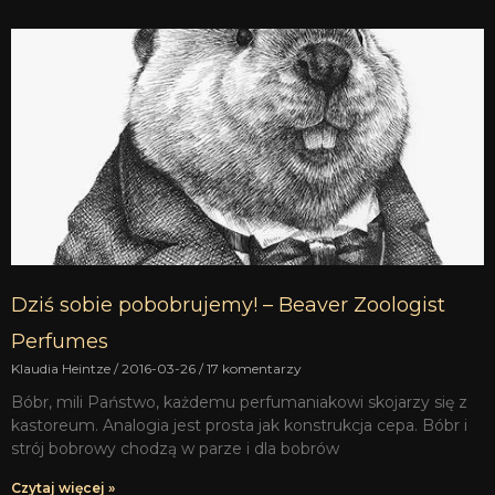
Dziś sobie pobobrujemy! – Beaver Zoologist
Perfumes
Klaudia Heintze
2016-03-26
17 komentarzy
Bóbr, mili Państwo, każdemu perfumaniakowi skojarzy się z
kastoreum. Analogia jest prosta jak konstrukcja cepa. Bóbr i
strój bobrowy chodzą w parze i dla bobrów
Czytaj więcej »