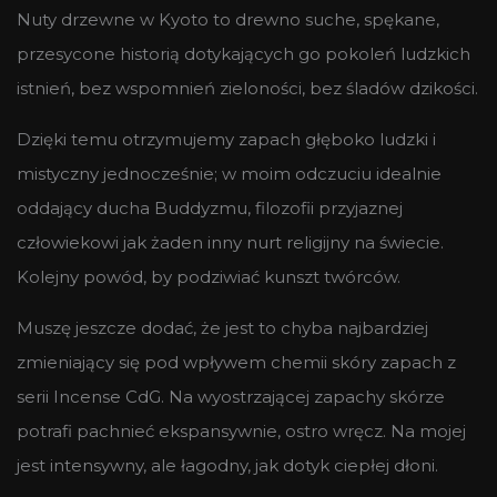
Nuty drzewne w Kyoto to drewno suche, spękane,
przesycone historią dotykających go pokoleń ludzkich
istnień, bez wspomnień zieloności, bez śladów dzikości.
Dzięki temu otrzymujemy zapach głęboko ludzki i
mistyczny jednocześnie; w moim odczuciu idealnie
oddający ducha Buddyzmu, filozofii przyjaznej
człowiekowi jak żaden inny nurt religijny na świecie.
Kolejny powód, by podziwiać kunszt twórców.
Muszę jeszcze dodać, że jest to chyba najbardziej
zmieniający się pod wpływem chemii skóry zapach z
serii Incense CdG. Na wyostrzającej zapachy skórze
potrafi pachnieć ekspansywnie, ostro wręcz. Na mojej
jest intensywny, ale łagodny, jak dotyk ciepłej dłoni.