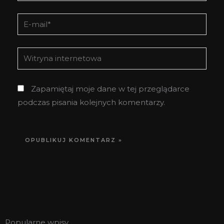
E-
mail*
Witryna
internetowa
Zapamiętaj moje dane w tej przeglądarce
podczas pisania kolejnych komentarzy.
Popularne wpisy