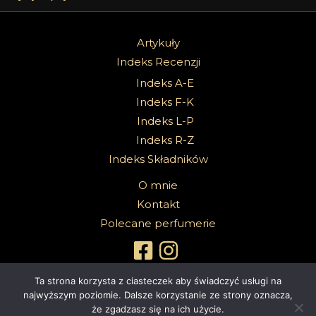
Artykuły
Indeks Recenzji
Indeks A-E
Indeks F-K
Indeks L-P
Indeks R-Z
Indeks Składników
O mnie
Kontakt
Polecane perfumerie
Ta strona korzysta z ciasteczek aby świadczyć usługi na
najwyższym poziomie. Dalsze korzystanie ze strony oznacza,
że zgadzasz się na ich użycie.
Copyright 2026 @Sabbath Of Senses |
Z dumą wspierane przez