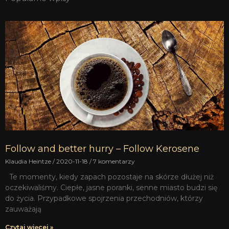
Follow and better hurry – Follow Kerosene
Klaudia Heintze
2020-11-18
7 komentarzy
Te momenty, kiedy zapach pozostaje na skórze dłużej niż
oczekiwaliśmy. Ciepłe, jasne poranki, senne miasto budzi się
do życia. Przypadkowe spojrzenia przechodniów, którzy
zauważają
Czytaj więcej »