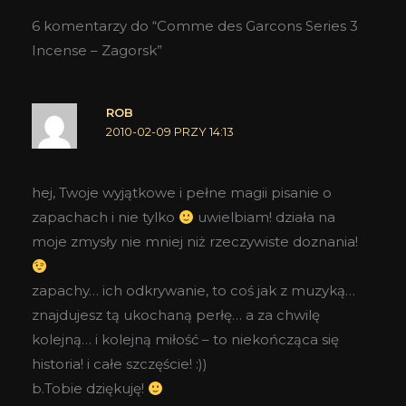
6 komentarzy do “Comme des Garcons Series 3
Incense – Zagorsk”
ROB
2010-02-09 PRZY 14:13
hej, Twoje wyjątkowe i pełne magii pisanie o
zapachach i nie tylko
uwielbiam! działa na
moje zmysły nie mniej niż rzeczywiste doznania!
zapachy… ich odkrywanie, to coś jak z muzyką…
znajdujesz tą ukochaną perłę… a za chwilę
kolejną… i kolejną miłość – to niekończąca się
historia! i całe szczęście! :))
b.Tobie dziękuję!