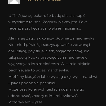
Ufff… A już się bałam, że będę chciała kupić
wszystkie z tej serii. Zagorsk piękny jest. Fakt. I
recenzja zachęcająca, pięknie napisana…
Ale mi się Zagorsk kojarzy głównie z marchewką.
Nie młodą, świeżą i soczystą, świeżo zerwaną i
chrupiącą, gdy się ją je trzymając za natkę, ale
taką sporą kupką przywiędłych marchewek
wygrzanych letnim słońcem. W sumie pięknie
pachnie, ale to wciąż marchewka.
Mieliśmy kiedyś w labie wyciąg olejowy z marchwi
– jakoś podobnie pachniał.
Może przy kolejnych testach uda mi się go
odczarować, znaczy odmarchewkowić.
Pozdrawiam,Mysza