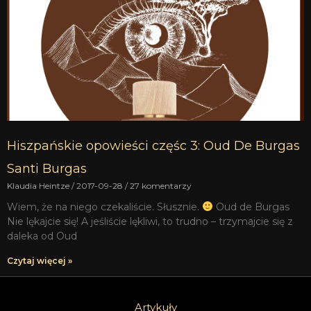
Hiszpańskie opowieści częśc 3: Oud De Burgas
Santi Burgas
Klaudia Heintze
2017-09-28
27 komentarzy
Wiem, że na niego czekaliście. Słusznie.
Oud de Burgas
Nie lękajcie się! A jeśliście lękliwi, to trudno – trzymajcie się z
daleka od Oud
Czytaj więcej »
Artykuły