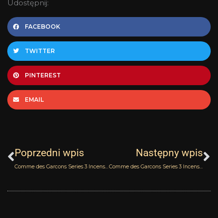
Udostępnij:
FACEBOOK
TWITTER
PINTEREST
EMAIL
Prev
N
Poprzedni wpis
Następny wpis
Comme des Garcons Series 3 Incense – Kyoto
Comme des Garcons Series 3 Incense – Jaisalmer