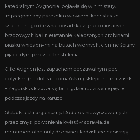
katedralnym Avignonie, pojawia się w nim stary,
impregnowany pszczelim woskiem ikonostas ze
szlachetnego drewna, posadzka z grubo ciosanych
brzozowych bali nieustannie kaleczonych drobinami
piasku wniesionymi na butach wiernych, ciemne ściany
pijące dym przez ciche stulecia…
O ile Avignon jest zapachem odczuwalnym pod
gotyckim (no dobra – romańskim) sklepieniem czaszki
– Zagorsk odczuwa się tam, gdzie rodzi się napięcie
podczas jazdy na karuzeli.
Głęboki jest i organiczny. Dodatek niewyczuwalnych
przez zmysł powonienia kwiatów sprawia, że
monumentalne nuty drzewne i kadzidlane nabierają