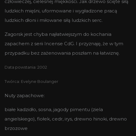
człowieczej, cielesnej miękkości. Jak drzewo ścięte siłą
ludzkich mięśni, uformowane i wygładzone pracą
ludzkich dłoni i miłowane siłą ludzkich serc.
Zagorsk jest chyba najłatwiejszym do kochania
zapachem z serii Incense CdG. I przyznaję, że w tym
przypadku bez zażenowania poszłam na łatwiznę.
Data powstania: 2002
Twórca:
Evelyne Boulanger
Nuty zapachowe:
białe kadzidło, sosna, jagody pimentu (ziela
angielskiego), fiołek, cedr, irys, drewno hinoki, drewno
brzozowe