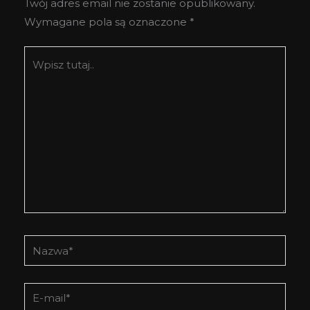
Twój adres email nie zostanie opublikowany.
Wymagane pola są oznaczone
*
Wpisz
tutaj..
Nazwa*
E-