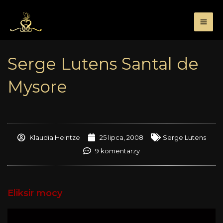
Przejdź
do
treści
Serge Lutens Santal de
Mysore
Klaudia Heintze
25 lipca, 2008
Serge Lutens
9 komentarzy
Eliksir mocy