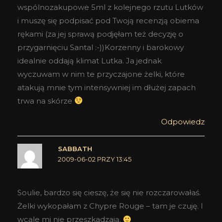
wspólnozakupowe 5ml z kolejnego rzutu Lutków
i muszę się podpisać pod Twoją recenzją obiema
rękami (za jej sprawą podjęłam też decyzję o
przygarnięciu Santal :-))Korzenny i barokowy
idealnie oddają klimat Lutka. Ja jednak
wyczuwam w nim te przyczajone żelki, które
atakują mnie tym intensywniej im dłużej zapach
trwa na skórze
Odpowiedz
SABBATH
2009-06-02 PRZY 13:45
Soulie, bardzo się cieszę, że się nie rozczarowałaś.
Żelki wykopałam z Chypre Rouge – tam je czuję. I
wcale mi nie przeszkadzają.