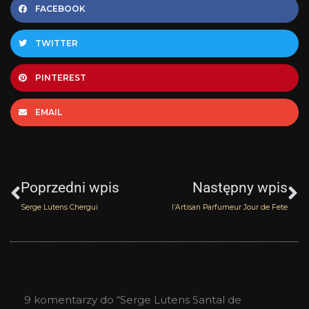
FACEBOOK
TWITTER
PINTEREST
EMAIL
Prev
N
Poprzedni wpis
Następny wpis
Serge Lutens Chergui
l’Artisan Parfumeur Jour de Fete
9 komentarzy do “Serge Lutens Santal de