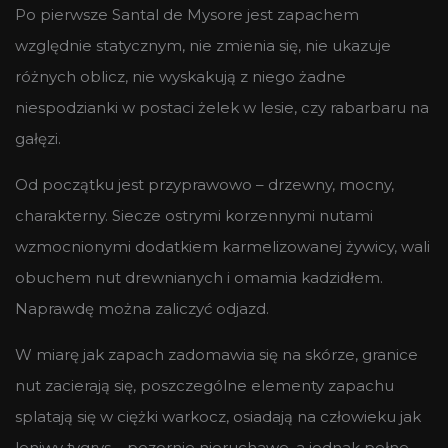
Po pierwsze Santal de Mysore jest zapachem
względnie statycznym, nie zmienia się, nie ukazuje
różnych oblicz, nie wyskakują z niego żadne
niespodzianki w postaci żelek w lesie, czy rabarbaru na
gałęzi.
Od początku jest przyprawowo – drzewny, mocny,
charakterny. Siecze ostrymi korzennymi nutami
wzmocnionymi dodatkiem karmelizowanej żywicy, wali
obuchem nut drewnianych i omamia kadzidłem.
Naprawdę można zaliczyć odjazd.
W miarę jak zapach zadomawia się na skórze, granice
nut zacierają się, poszczególne elementy zapachu
splatają się w ciężki warkocz, osiadają na człowieku jak
leniwy tygrys – pozornie nieruchawe, a jednak pełne