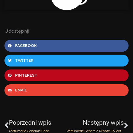
Udostępnij:
FACEBOOK
TWITTER
PINTEREST
EMAIL
Prev
N
Poprzedni wpis
Następny wpis
Parfumerie Generale Coze
Parfumerie Generale Private Collection Bois de Copaiba