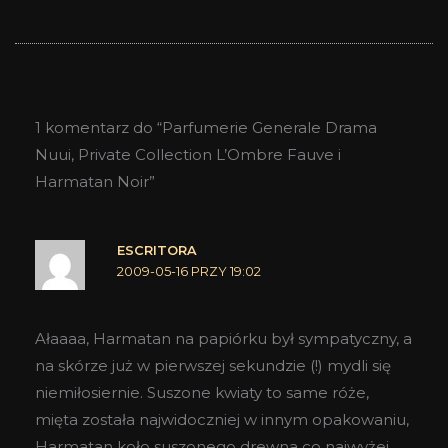
1 komentarz do “Parfumerie Generale Drama
Nuui, Private Collection L’Ombre Fauve i
Harmatan Noir”
ESCRITORA
2009-05-16 PRZY 19:02
Ałaaaa, Harmatan na papiórku był sympatyczny, a
na skórze już w pierwszej sekundzie (!) mydli się
niemiłosiernie. Suszone kwiaty to same róże,
mięta została najwidoczniej w innym opakowaniu,
Harmatan koło suszonego drewna co najwyżej