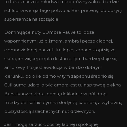
to taka znacznie młodsza i nieporównywalnie bardziej
schludna wersja tego potwora. Bez pretensji do pozycji
supersamca na szczęście.
Dominujące nuty L’Ombre Fauve to, poza
wspomnianym już piżmem, ambra i pęczek ładnej,
ciemnozielonej paczuli. Im lepiej zapach stopi się ze
skórą, im więcej ciepła dostanie, tym bardziej staje się
ambrowy. I to jest ewolucja w bardzo dobrym
kierunku, bo o ile piżmo w tym zapachu średnio się
Guillaume udało, o tyle ambra jest tu naprawdę piękna.
Bursztynowo-złota, pełna, dokładnie w pół drogi
między delikatnie dymną słodyczą kadzidła, a wytrawną
puszystością szlachetnych nut drzewnych.
Jeśli mogę zarzucić coś tej ładnej i spokojnej