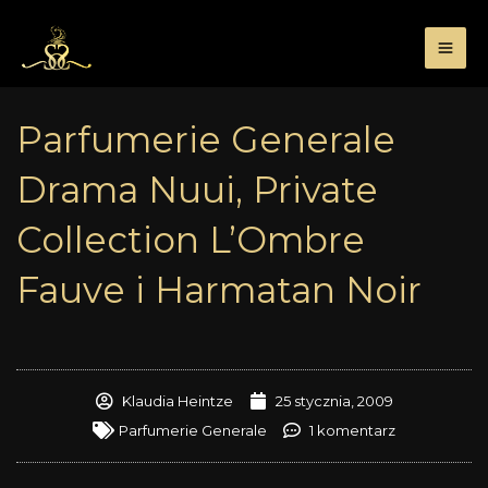
Przejdź
do
treści
Parfumerie Generale
Drama Nuui, Private
Collection L’Ombre
Fauve i Harmatan Noir
Klaudia Heintze
25 stycznia, 2009
Parfumerie Generale
1 komentarz