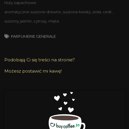
Nuty zapachowe:
aromatyczne suszone drewno, suszone kwiaty, zioła, cedr,
suszony jaśmin, cytrusy, mięta
PARFUMERIE GENERALE
Podobają Ci się treści na stronie?
Możesz postawić mi kawę!