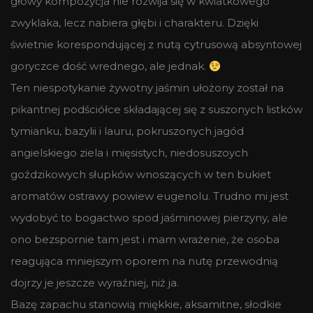
głowy kompozycja nie rozwija się w kwiatkowego
zwyklaka, lecz nabiera głębi i charakteru. Dzięki
świetnie korespondującej z nutą cytrusową absyntowej
goryczce dość wrednego, ale jednak.
Ten niespotykanie żywotny jaśmin ułożony został na
pikantnej podściółce składającej się z suszonych listków
tymianku, bazylii i lauru, pokruszonych jagód
angielskiego ziela i mięsistych, niedosuszoych
goździkowych słupków wnoszących w ten bukiet
aromatów ostrawy powiew eugenolu. Trudno mi jest
wydobyć to bogactwo spod jaśminowej pierzyny, ale
ono bezspornie tam jest i mam wrażenie, że osoba
reagująca mniejszym oporem na nutę przewodnią
dojrzy je jeszcze wyraźniej, niż ja.
Bazę zapachu stanowią miękkie, aksamitne, słodkie