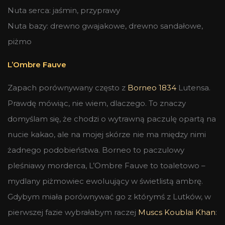
Nuta serca: jaśmin, przyprawy
Nuta bazy: drewno gwajakowe, drewno sandałowe,
piżmo
L’Ombre Fauve
Zapach porównywany często z
Borneo 1834
Lutensa.
Prawdę mówiąc, nie wiem, dlaczego. To znaczy
domyślam się, że chodzi o wytrawną paczulę opartą na
nucie kakao, ale na mojej skórze nie ma między nimi
żadnego podobieństwa. Borneo to paczulowy
pleśniawy morderca, L’Ombre Fauve to toaletowo –
mydlany piżmowiec ewoluujący w świetlistą ambrę.
Gdybym miała porównywać go z którymś z Lutków, w
pierwszej fazie wybrałabym raczej
Muscs Koublai Khan
: