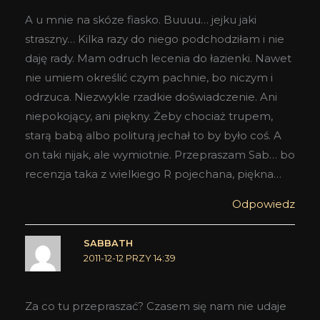
A u mnie na skóze fiasko. Buuuu… jejku jaki
straszny… Kilka razy do niego podchodziłam i nie
daję rady. Mam odruch lecenia do łazienki. Nawet
nie umiem określić czym pachnie, bo niczym i
odrzuca. Niezwykle rzadkie doświadczenie. Ani
niepokojący, ani piękny. Żeby chociaż trupem,
starą babą albo politurą jechał to by było coś. A
on taki nijak, ale wymiotnie. Przepraszam Sab… bo
recenzja taka z wielkiego R pojechana, piękna…
Odpowiedz
SABBATH
2011-12-12 PRZY 14:39
Za co tu przepraszać? Czasem się nam nie udaje