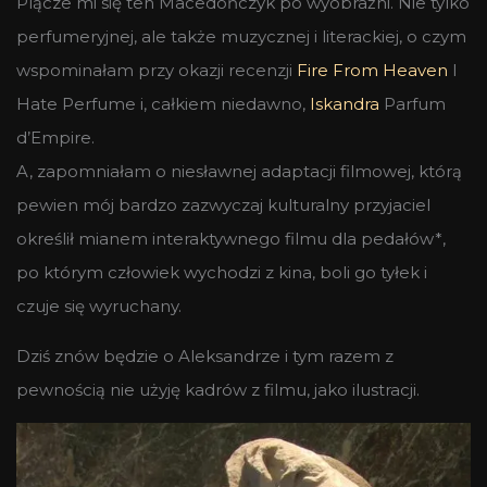
Plącze mi się ten Macedończyk po wyobraźni. Nie tylko
perfumeryjnej, ale także muzycznej i literackiej, o czym
wspominałam przy okazji recenzji
Fire From Heaven
I
Hate Perfume i, całkiem niedawno,
Iskandra
Parfum
d’Empire.
A, zapomniałam o niesławnej adaptacji filmowej, którą
pewien mój bardzo zazwyczaj kulturalny przyjaciel
określił mianem interaktywnego filmu dla pedałów*,
po którym człowiek wychodzi z kina, boli go tyłek i
czuje się wyruchany.
Dziś znów będzie o Aleksandrze i tym razem z
pewnością nie użyję kadrów z filmu, jako ilustracji.