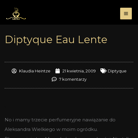
Przejdź
do
treści
Diptyque Eau Lente
Klaudia Heintze
21 kwietnia, 2009
Diptyque
7 komentarzy
.
No i mamy trzecie perfumeryjne nawiązanie do
Aleksandra Wielkiego w moim ogródku.