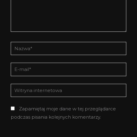
Nazwa*
E-
mail*
Witryna
internetowa
Zapamiętaj moje dane w tej przeglądarce
podczas pisania kolejnych komentarzy.