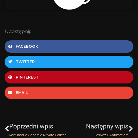
Udostępnij:
FACEBOOK
TWITTER
PINTEREST
EMAIL
Prev
N
Poprzedni wpis
Następny wpis
Parfumerie Generale Private Collection Bois Blond i Dsquared2 He Wood
LesNez L’Antimatiere