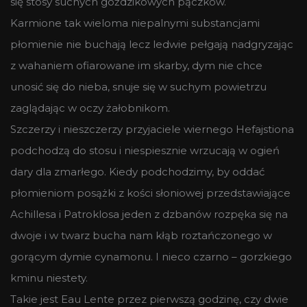
się stosy suchych goździkowych pączków.
Karmione tak wieloma niepalnymi substancjami
płomienie nie buchają lecz ledwie pełgają nadgryzając
z wahaniem ofiarowane im skarby, dym nie chce
unosić się do nieba, snuje się w suchym powietrzu
zaglądając w oczy żałobnikom.
Szczerzy i nieszczerzy przyjaciele wiernego Hefajstiona
podchodzą do stosu i niespiesznie wrzucają w ogień
dary dla zmarłego. Kiedy podchodzimy, by oddać
płomieniom posążki z kości słoniowej przedstawiające
Achillesa i Patroklosa jeden z dzbanów rozpęka się na
dwoje i w twarz bucha nam kłąb roztańczonego w
gorącym dymie cynamonu. I nieco czarno – gorzkiego
kminu niestety.
Takie jest Eau Lente przez pierwszą godzinę, czy dwie