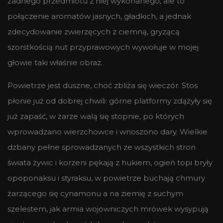
żadnego przedmiotu z niej wykonanego, ale to
połączenie aromatów jasnych, gładkich, a jednak
zdecydowanie zwierzęcych z ciemną, gryzącą
szorstkością nut przyprawowych wywołuje w mojej
głowie taki właśnie obraz.
Powietrze jest duszne, choć zbliża się wieczór. Stos
płonie już od dobrej chwili: górne platformy zdążyły się
już zapaść, w żarze walą się stopnie, po których
wprowadzano wierzchowce i wnoszono dary. Wielkie
dzbany pełne sprowadzanych ze wszystkich stron
świata żywic i korzeni pękają z hukiem, ogień topi bryły
opoponaksu i styraksu, w powietrze buchają chmury
żarzącego się cynamonu a na ziemię z suchym
szelestem, jak armia wojowniczych mrówek wysypują