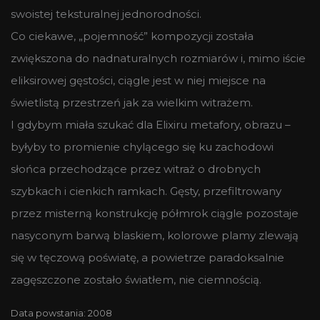
swoistej teksturalnej jednorodności.
Co ciekawe, „pojemność” kompozycji została
zwiększona do nadnaturalnych rozmiarów i, mimo iście
eliksirowej gęstości, ciągle jest w niej miejsce na
świetlistą przestrzeń jak za wielkim witrażem.
I gdybym miała szukać dla Elixiru metafory, obrazu –
byłyby to promienie chylącego się ku zachodowi
słońca przechodzące przez witraż o drobnych
szybkach i cienkich ramkach. Gęsty, przefiltrowany
przez misterną konstrukcję półmrok ciągle pozostaje
nasyconym barwą blaskiem, kolorowe plamy zlewają
się w tęczową poświatę, a powietrze paradoksalnie
zagęszczone zostało światłem, nie ciemnością.
Data powstania: 2008