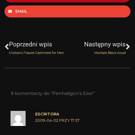
EMAIL
Prev
N
Poprzedni wpis
Następny wpis
Cristiano Fissore Cashmere for Men
Montale Black Aoud
9 komentarzy do “Penhaligon’s Elixir”
ESCRITORA
2009-04-02 PRZY 17:37