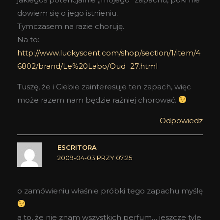
dowiem się o jego istnieniu.
Tymczasem na razie choruję.
Na to:
http://www.luckyscent.com/shop/section/1/item/4
6802/brand/Le%20Labo/Oud_27.html
Tuszę, że i Ciebie zainteresuje ten zapach, więc
może razem nam będzie raźniej chorować.
Odpowiedz
ESCRITORA
2009-04-03 PRZY 07:25
o zamówieniu właśnie próbki tego zapachu myślę
a to, że nie znam wszystkich perfum… jeszcze tyle