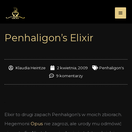
Przejdź
do
treści
Penhaligon’s Elixir
Klaudia Heintze
2 kwietnia, 2009
Penhaligon's
9 komentarzy
.
Elixir to drugi zapach Penhaligon’s w moich zbiorach.
Hegemonii
Opus
nie zagrozi, ale urody mu odmówić