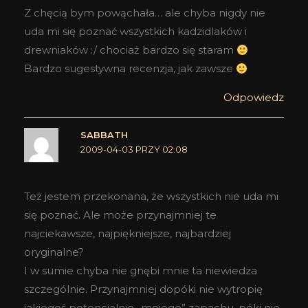
Z chęcią bym powąchała… ale chyba nigdy nie
uda mi się poznać wszystkich kadzidlaków i
drewniaków :/ chociaż bardzo się staram
Bardzo sugestywna recenzja, jak zawsze
Odpowiedz
SABBATH
2009-04-03 PRZY 02:08
Też jestem przekonana, że wszystkich nie uda mi
się poznać. Ale może przynajmniej te
najciekawsze, najpiękniejsze, najbardziej
oryginalne?
I w sumie chyba nie gnębi mnie ta niewiedza
szczególnie. Przynajmniej dopóki nie wytropię
jakiegoś potencjalnie „mojego” zapachu, póki nie