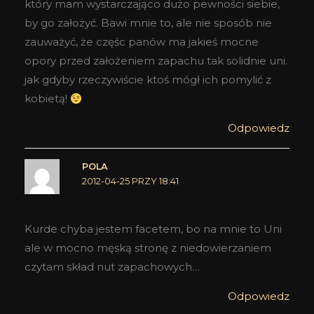
który mam wystarczająco dużo pewności siebie,
by go założyć. Bawi mnie to, ale nie sposób nie
zauważyć, że częśc panów ma jakieś mocne
opory przed założeniem zapachu tak solidnie uni.
jak gdyby rzeczywiście ktoś mógł ich pomylić z
kobietą!
Odpowiedz
POLA
2012-04-25 PRZY 18:41
Kurde chyba jestem facetem, bo na mnie to Uni
ale w mocno męską stronę z niedowierzaniem
czytam skład nut zapachowych…
Odpowiedz