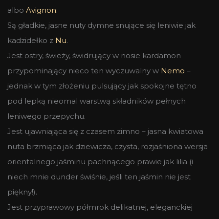
albo
Avignon
.
Są gładkie, jasne nuty dymne snujące się leniwie jak
kadzidełko z
Nu
.
Jest ostry, świeży, świdrujący w nosie kardamon
przypominający nieco ten wyczuwalny w
Nemo
–
jednak w tym złożeniu pulsujący jak spokojne tętno
pod lepką nieomal warstwą składników pełnych
leniwego przepychu.
Jest ujawniająca się z czasem zimno – jasna kwiatowa
nuta brzmiąca jak dziewicza, czysta, rozjaśniona wersja
orientalnego jaśminu pachnącego prawie jak lilia (i
niech mnie dunder świśnie, jeśli ten jaśmin nie jest
piękny!).
Jest przyprawowy półmrok delikatnej, eleganckiej