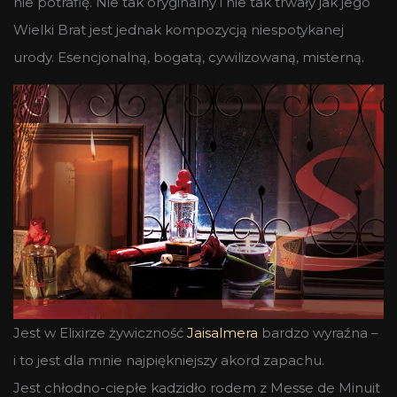
nie potrafię. Nie tak oryginalny i nie tak trwały jak jego
Wielki Brat jest jednak kompozycją niespotykanej
urody. Esencjonalną, bogatą, cywilizowaną, misterną.
Jest w Elixirze żywiczność
Jaisalmer
a
bardzo wyraźna –
i to jest dla mnie najpiękniejszy akord zapachu.
Jest chłodno-ciepłe kadzidło rodem z Messe de Minuit