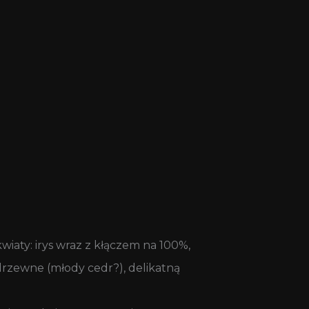
iaty: irys wraz z kłączem na 100%,
drzewne (młody cedr?), delikatną