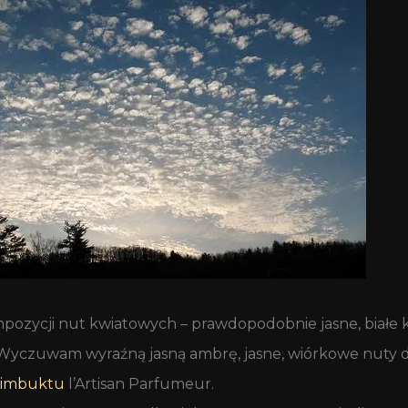
zycji nut kwiatowych – prawdopodobnie jasne, białe kw
. Wyczuwam wyraźną jasną ambrę, jasne, wiórkowe nuty 
imbuktu
l’Artisan Parfumeur.