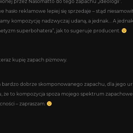
bionej przez Nasomatto do tego zapachu „ideologii”.
hasło reklamowe lepiej się sprzedaje – stąd niesamowi
amy kompozycję nadzwyczaj udaną, a jednak… A jednak 
gnetyzm superbohatera”, jak to sugeruje producent.
 teraz kupię zapach piżmowy.
a bardzo dobrze skomponowanego zapachu, dla jego uro
u, że to kompozycja spoza mojego spektrum zapachowego 
cności – zapraszam.