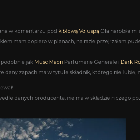
gana w komentarzu pod
kiblową Voluspą
Ola narobiła mi
kiem mam dopiero w planach, na razie przejrzałam pud
y podobnie jak
Musc Maori
Parfumerie Generale i
Dark R
że dany zapach ma w tytule składnik, którego nie lubię,
iewał!
k, wedle danych producenta, nie ma w składzie niczego po