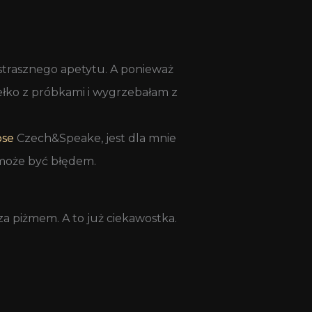
 strasznego apetytu. A ponieważ
ełko z próbkami i wygrzebałam z
ose
Czech&Speake, jest dla mnie
 może być błędem.
za piżmem. A to już ciekawostka.