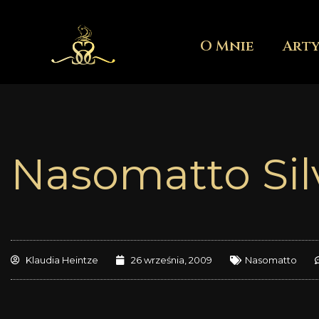
Przejdź
do
O Mnie
Art
treści
Nasomatto Sil
Klaudia Heintze
26 września, 2009
Nasomatto