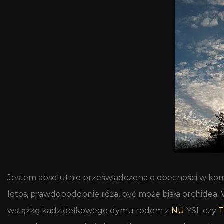
Jestem absolutnie przeświadczona o obecności w kompo
lotos, prawdopodobnie róża, być może biała orchidea
wstążkę kadzidełkowego dymu rodem z
NU
YSL czy
T