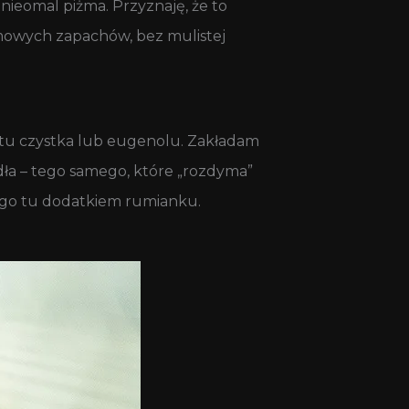
 nieomal piżma. Przyznaję, że to
żmowych zapachów, bez mulistej
tu czystka lub eugenolu. Zakładam
dła – tego samego, które „rozdyma”
go tu dodatkiem rumianku.