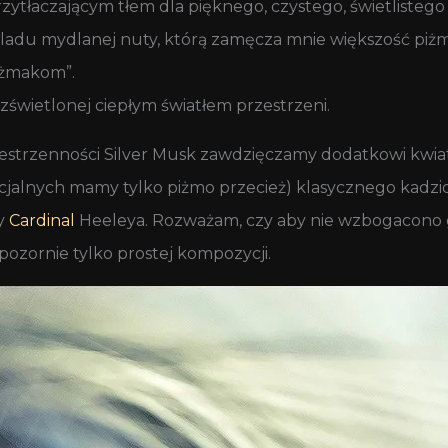
przytłaczającym tłem dla pięknego, czystego, świetlistego
ez śladu mydlanej nuty, którą zamęcza mnie większość pi
iżmakom”.
zświetlonej ciepłym światłem przestrzeni.
estrzenności Silver Musk zawdzięczamy dodatkowi kwia
ficjalnych mamy tylko piżmo przecież) klasycznego kadzi
y
Cardinal
Heeleya. Rozważam, czy aby nie wzbogacono 
pozornie tylko prostej kompozycji.