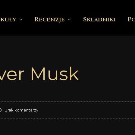
ykuły
Recenzje
Składniki
P
ver Musk
Brak komentarzy