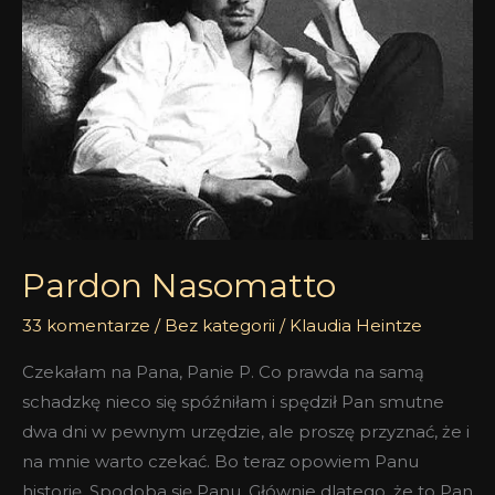
Pardon Nasomatto
33 komentarze
/
Bez kategorii
/
Klaudia Heintze
Czekałam na Pana, Panie P. Co prawda na samą
schadzkę nieco się spóźniłam i spędził Pan smutne
dwa dni w pewnym urzędzie, ale proszę przyznać, że i
na mnie warto czekać. Bo teraz opowiem Panu
historię. Spodoba się Panu. Głównie dlatego, że to Pan