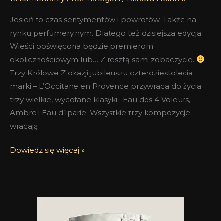
Jesień to czas sentymentów i powrotów. Także na
rynku perfumeryjnym. Dlatego też dzisiejsza edycja
Wieści poświęcona będzie premierom
okolicznościowym lub… Z resztą sami zobaczycie.
Trzy Królowe Z okazji jubileuszu czterdziestolecia
marki – L’Occitane en Provence przywraca do życia
trzy wielkie, wycofane klasyki: Eau des 4 Voleurs,
Ambre i Eau d’Iparie. Wszystkie trzy kompozycje
wracają
Dowiedz się więcej »
Blamaż
to,