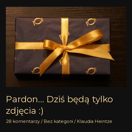
Pardon…
Dziś
będą
tylko
zdjęcia
:)
Pardon… Dziś będą tylko
zdjęcia :)
28 komentarzy
/
Bez kategorii
/
Klaudia Heintze