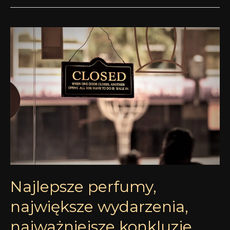
Najlepsze
perfumy,
największe
wydarzenia,
najważniejsze
konkluzje
czyli
2020
w
(dużej)
pigułce
Najlepsze perfumy,
największe wydarzenia,
najważniejsze konkluzje