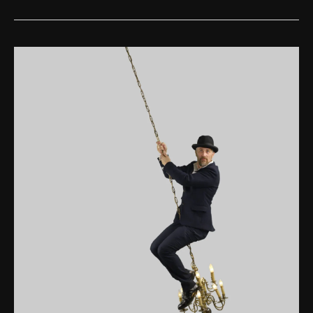
Stężony
erotyzm
–
Nudiflorum
Nasomatto