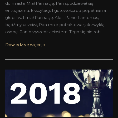
do miasta. Miał Pan rację. Pan spodziewał się
entuzjazmu. Ekscytacji. I gotowości do popełniania
głupstw. I miał Pan rację. Ale… Panie Fantomas,
bądźmy uczciwi, Pan mnie potraktował jak zwykłą…
osobę. Pan przyszedł z ciastem. Tego się nie robi,
Dowiedz się więcej »
Najlepsze
perfumy
roku
2018