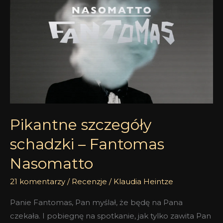
Pikantne
szczegóły
schadzki
–
Fantomas
Nasomatto
Pikantne szczegóły
schadzki – Fantomas
Nasomatto
21 komentarzy
/
Recenzje
/
Klaudia Heintze
Panie Fantomas, Pan myślał, że będę na Pana
czekała. I pobiegnę na spotkanie, jak tylko zawita Pan