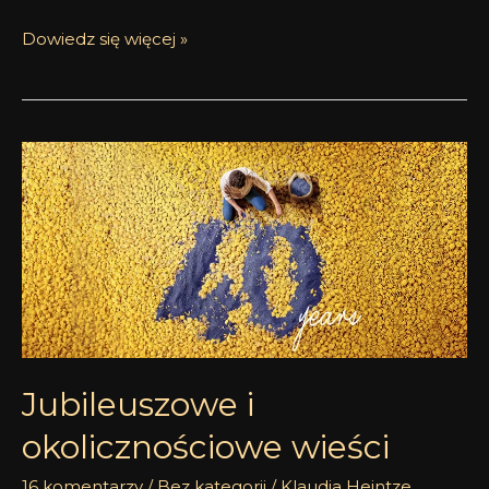
Dowiedz się więcej »
Jubileuszowe
i
okolicznościowe
wieści
Jubileuszowe i
okolicznościowe wieści
16 komentarzy
/
Bez kategorii
/
Klaudia Heintze