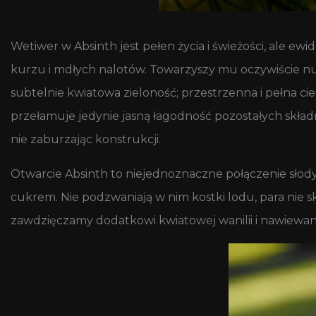
Wetiwer w Absinth jest pełen życia i świeżości, ale ew
kurzu i mdłych nalotów. Towarzyszy mu oczywiście nuta
subtelnie kwiatowa zieloność; przestrzenna i pełna c
przełamuje jedynie jasną łagodność pozostałych skład
nie zaburzając konstrukcji.
Otwarcie Absinth to niejednoznaczne połączenie słody
cukrem. Nie podzwaniają w nim kostki lodu, para nie 
zawdzięczamy dodatkowi kwiatowej wanilii i nawie