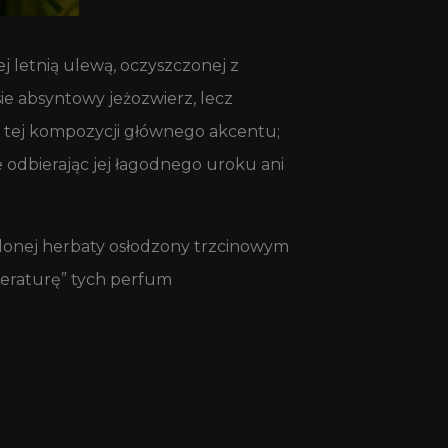
j letnią ulewą, oczyszczonej z
ie absyntowy jeżozwierz, lecz
 w tej kompozycji głównego akcentu;
 odbierając jej łagodnego uroku ani
ielonej herbaty osłodzony trzcinowym
peraturę” tych perfum