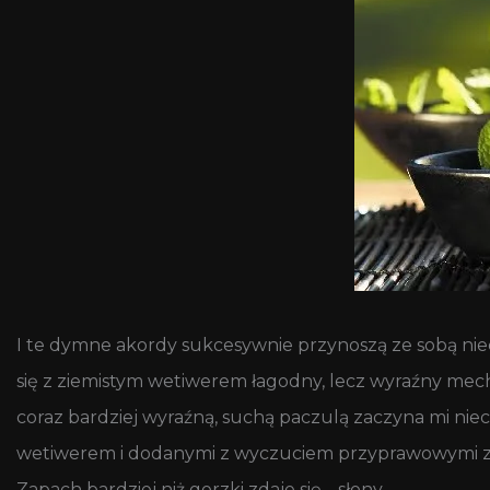
I te dymne akordy sukcesywnie przynoszą ze sobą nie
się z ziemistym wetiwerem łagodny, lecz wyraźny mech
coraz bardziej wyraźną, suchą paczulą zaczyna mi nie
wetiwerem i dodanymi z wyczuciem przyprawowymi zioł
Zapach bardziej niż gorzki zdaje się… słony.