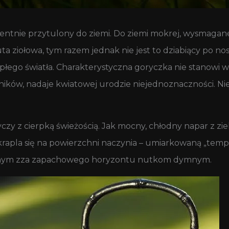
identnie przytulony do ziemi. Do ziemi mokrej, wysmagane
 ziołowa, tym razem jednak nie jest to dziabiący po nos
iepłego światła. Charakterystyczna goryczka nie stanowi
ników, nadaje kwiatowej urodzie niejednoznaczności. Nie
czy z cierpką świeżością. Jak mocny, chłodny napar z z
skrapla się na powierzchni naczynia – umiarkowaną „tem
wanym zza zapachowego horyzontu nutkom dymnym.