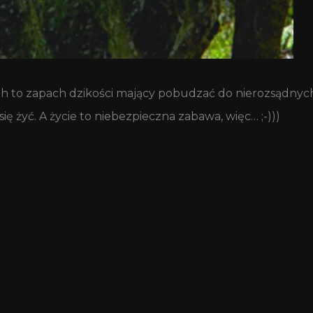
h to zapach dzikości mający pobudzać do nierozsądnych 
ię żyć. A życie to niebezpieczna zabawa, więc… ;-)))