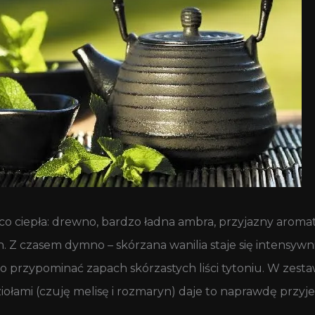
co ciepła: drewno, bardzo ładna ambra, przyjazny aroma
. Z czasem dymno – skórzana wanilia staje się intensywn
co przypominać zapach skórzastych liści tytoniu. W zes
ami (czuję melisę i rozmaryn) daje to naprawdę przyje