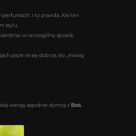
w perfumach. I to prawda. Ale ten
m stylu.
aksamitna i w szczególny sposób
ach pisze mi się dobrze, bo „mówią
lubię wersję łagodnie dymną z
Bois