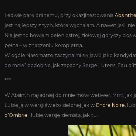
.
Ledwie parę dni temu, przy okazji testowania
Absinthe
jest najlepszy z tych, które wąchałam. A nawet jeśli ni
Nie jest to bowiem pełen ostrej, ziołowej goryczy cio
pełna – w znaczeniu kompletna.
W ogóle Nasomatto zaczyna mi się jawić jako kandydat 
do mnie” podobnie, jak zapachy Serge Lutens, Eau d’It
***
W Absinth najładniej do mnie mówi wetiwer. Mrrr, jak ja
Lubię ją w wersji świeżo zielonej jak w
Encre Noire
, lu
d’Ombrie
i lubię wersję ziemistą, jak tu.