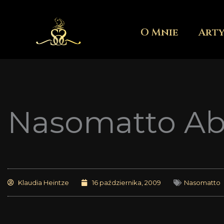
Przejdź
do
O Mnie
Art
treści
Nasomatto Ab
Klaudia Heintze
16 października, 2009
Nasomatto