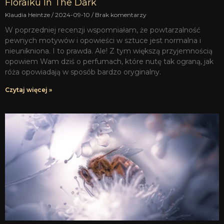
Floraiku In The Dark
Klaudia Heintze
2024-09-10
Brak komentarzy
W poprzedniej recenzji wspomniałam, że powtarzalność
pewnych motywów i opowieści w sztuce jest normalna i
nieunikniona. I to prawda. Ale! Z tym większą przyjemnością
opowiem Wam dziś o perfumach, które nutę tak ograną, jak
róża opowiadają w sposób bardzo oryginalny.
Czytaj więcej »