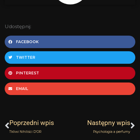
Udostępnij:
FACEBOOK
TWITTER
PINTEREST
EMAIL
Prev
N
Poprzedni wpis
Następny wpis
Tkliwi Nihiliści D’OR
Psychologia a perfumy