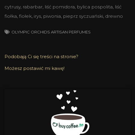
cytrusy, rabarbar, liść pomidora, bylica pospolita, liść
fiołka, fiołek, irys, piwonia, pieprz syczuański, drewno
OLYMPIC ORCHIDS ARTISAN PERFUMES
Podobają Ci się treści na stronie?
Możesz postawić mi kawę!