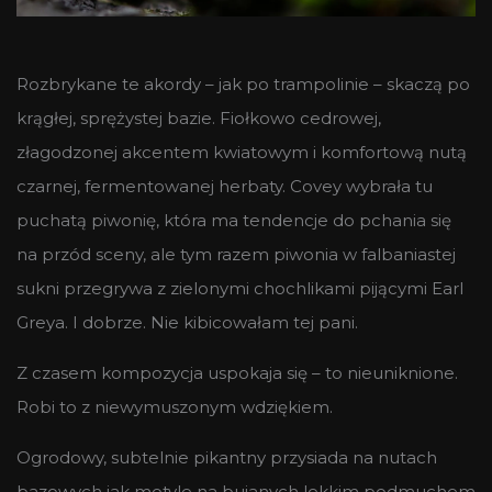
Rozbrykane te akordy – jak po trampolinie – skaczą po
krągłej, sprężystej bazie. Fiołkowo cedrowej,
złagodzonej akcentem kwiatowym i komfortową nutą
czarnej, fermentowanej herbaty. Covey wybrała tu
puchatą piwonię, która ma tendencje do pchania się
na przód sceny, ale tym razem piwonia w falbaniastej
sukni przegrywa z zielonymi chochlikami pijącymi Earl
Greya. I dobrze. Nie kibicowałam tej pani.
Z czasem kompozycja uspokaja się – to nieuniknione.
Robi to z niewymuszonym wdziękiem.
Ogrodowy, subtelnie pikantny przysiada na nutach
bazowych jak motyle na bujanych lekkim podmuchem