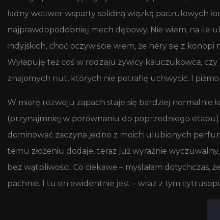
ładny wetiwer wsparty solidną wiązką paczulowych łodyg
najprawdopodobniej mech dębowy. Nie wiem, na ile ule
indyjskich, choć oczywiście wiem, że hery się z konopi 
Wyłapuję też coś w rodzaju żywicy kauczukowca, czy j
znajomych nut, których nie potrafię uchwycić. I piżmo
W miarę rozwoju zapach staje się bardziej normalnie ła
(przynajmniej w porównaniu do poprzedniego etapu) z
dominować zaczyna jedno z moich ulubionych perfumery
temu złożeniu dodaje, teraz już wyraźnie wyczuwalny, 
bez wątpliwości. Co ciekawe – myślałam dotychczas, ż
pachnie. I tu on ewidentnie jest – wraz z tym cytrus