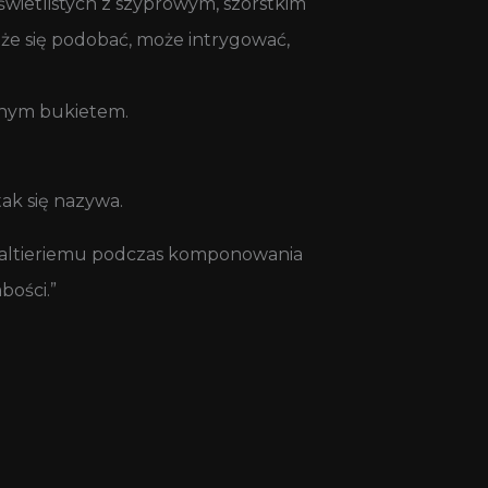
 świetlistych z szyprowym, szorstkim
może się podobać, może intrygować,
anym bukietem.
ak się nazywa.
Gualtieriemu podczas komponowania
bości.”