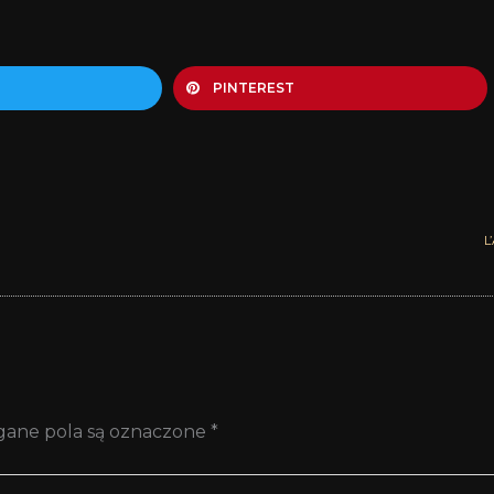
PINTEREST
L
ane pola są oznaczone
*