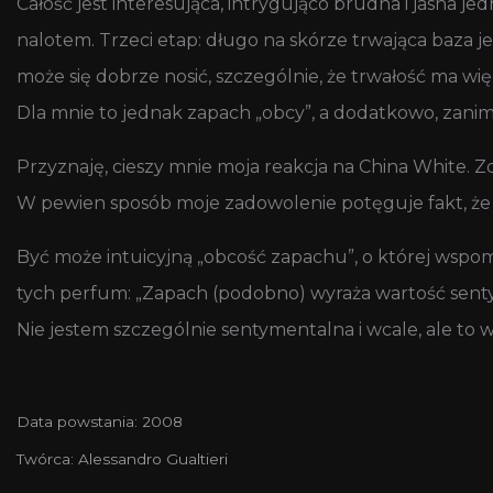
Całość jest interesująca, intrygująco brudna i jasna j
nalotem. Trzeci etap: długo na skórze trwająca baza j
może się dobrze nosić, szczególnie, że trwałość ma więc
Dla mnie to jednak zapach „obcy”, a dodatkowo, zani
Przyznaję, cieszy mnie moja reakcja na China White. 
W pewien sposób moje zadowolenie potęguje fakt, że j
Być może intuicyjną „obcość zapachu”, o której wsp
tych perfum: „Zapach (podobno) wyraża wartość sentyme
Nie jestem szczególnie sentymentalna i wcale, ale to wc
Data powstania: 2008
Twórca: Alessandro Gualtieri