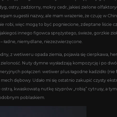
, ostry, zadziorny, mokry cedr, jakieś zielone olfaktory
gam sugestii nazwy, ale mam wrażenie, że czuję w China
nie robi, więc mogą to być pogniecione, zdeptane liście c
akiegoś innego figowca sprężystego, świeże, gorzkie zio
 – ładne, niemydlane, niezezwierzęcone.
dny, z wetiweru opada ziemia, pojawia się cierpkawa, her
ieloność. Nuty dymne wysładzają kompozycję i po dwóch
jnych połączeń: wetiwer plus łagodne kadzidło (nie fra
mech dębowy. Udało mi się ostatnio zakupić czysty ekstr
e ostrą, kwaskowatą nutkę szyprów „robią” cytrusy, a t
opodobnym poblaskiem.