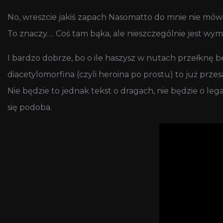
.
No, wreszcie jakiś zapach Nasomatto do mnie nie mówi
To znaczy…. Coś tam bąka, ale nieszczególnie jest wy
I bardzo dobrze, bo o ile haszysz w nutach przełknę 
diacetylomorfina (czyli heroina po prostu) to już prze
Nie będzie to jednak tekst o dragach, nie będzie o le
się podoba.