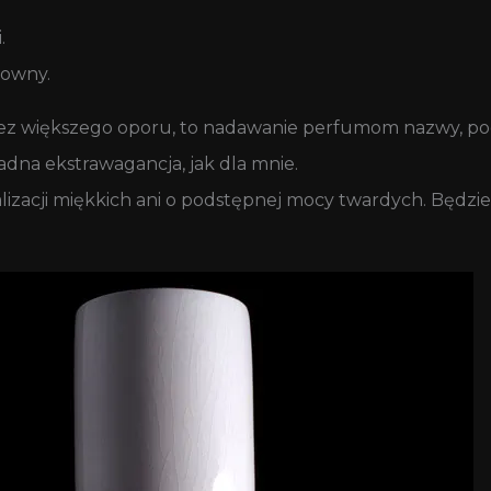
.
mowny.
bez większego oporu, to nadawanie perfumom nazwy, pod
sadna ekstrawagancja, jak dla mnie.
galizacji miękkich ani o podstępnej mocy twardych. Będz