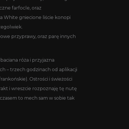
czne farfocle, oraz
 White gniecione liście konopi
zegolwiek.
łowe przyprawy, oraz parę innych
baciana róża i przyjazna
 – trzech godzinach od aplikacji
nkońskie). Ostrości i świeżości
akt i wreszcie rozpoznaję tę nutę
ymczasem to mech sam w sobie tak