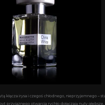
nutą kłącza irysa i czegoś chłodnego, nieprzyjemnego – s
t przyjaznego otwarcia rychło dołączają nuty głębsze, ci