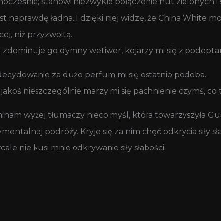
ednocześnie; stanowi niezwykłe połączenie nut zielonych i
est naprawdę ładna. I dzięki niej widzę, że China White 
ej, niż przyzwoitą.
m zdominuje go dymny wetiwer, kojarzy mi się z podept
Zdecydowanie za dużo perfum mi się ostatnio podoba.
akoś nieszczególnie marzy mi się pachnienie czymś, co t
ominam wyżej tłumaczy nieco myśl, która towarzyszyła 
ntalnej podróży. Kryje się za nim chęć odkrycia siły sła
ale nie kusi mnie odkrywanie siły słabości.