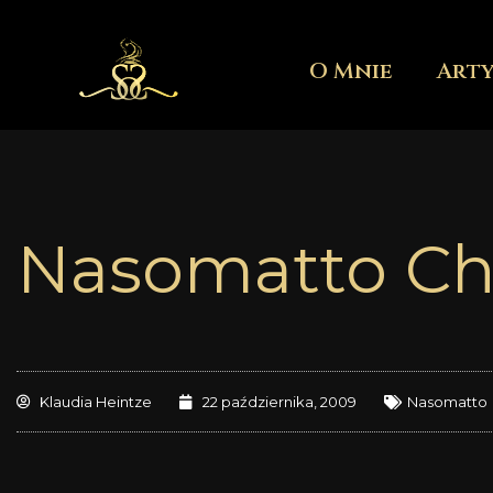
Przejdź
do
O Mnie
Art
treści
Nasomatto Ch
Klaudia Heintze
22 października, 2009
Nasomatto