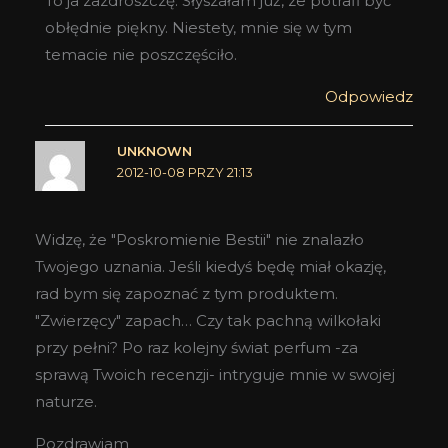
To ja zazdroszczę. Słyszałam już, ze potrafi być
obłędnie piękny. Niestety, mnie się w tym
temacie nie poszczęściło.
Odpowiedz
UNKNOWN
2012-10-08 PRZY 21:13
Widzę, że "Poskromienie Bestii" nie znalazło
Twojego uznania. Jeśli kiedyś będę miał okazję,
rad bym się zapoznać z tym produktem.
"Zwierzęcy" zapach… Czy tak pachną wilkołaki
przy pełni? Po raz kolejny świat perfum -za
sprawą Twoich recenzji- intryguje mnie w swojej
naturze.
Pozdrawiam