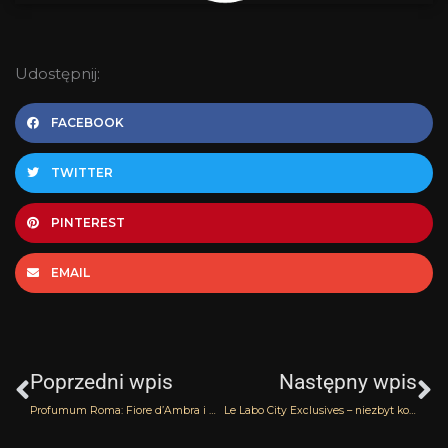
Udostępnij:
FACEBOOK
TWITTER
PINTEREST
EMAIL
Prev
N
Poprzedni wpis
Następny wpis
Profumum Roma: Fiore d’Ambra i Ambra Aurea
Le Labo City Exclusives – niezbyt konkretnie, ale nie o niczym