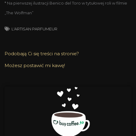
* Na pierwszej ilustracji Benico del Toro w tytułowej roli w filmie
„The Wolfman”
L'ARTISAN PARFUMEUR
Podobają Ci się treści na stronie?
Możesz postawić mi kawę!