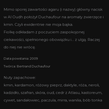
Mimo sporej zawartości agaru (i nazwy) główny nacisk
w Al Oudh położył Duchaufour na aromaty zwierzęce i
kmin. Czyli ewidentnie nie moja bajka.
Fiolkę odkładam z poczuciem zaspokojonej
ciekawości, spełnionego obowiązku i… z ulgą. Raczej
do niej nie wrócę.
Data powstania: 2009
Twórca: Bertrand Duchaufour
Nuty zapachowe:
kmin, kardamon, różowy pieprz, daktyle, róża, neroli,
kadzidło, szafran, skóra, oud, cedr z Atlasu, kastoreum,
cywet, sandałowiec, paczula, mirra, wanilia, bób tonka