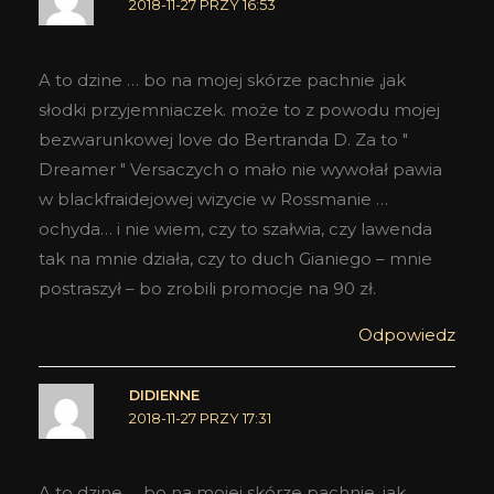
2018-11-27 PRZY 16:53
A to dzine … bo na mojej skórze pachnie ,jak
słodki przyjemniaczek. może to z powodu mojej
bezwarunkowej love do Bertranda D. Za to "
Dreamer " Versaczych o mało nie wywołał pawia
w blackfraidejowej wizycie w Rossmanie …
ochyda… i nie wiem, czy to szałwia, czy lawenda
tak na mnie działa, czy to duch Gianiego – mnie
postraszył – bo zrobili promocje na 90 zł.
Odpowiedz
DIDIENNE
2018-11-27 PRZY 17:31
A to dzine … bo na mojej skórze pachnie ,jak