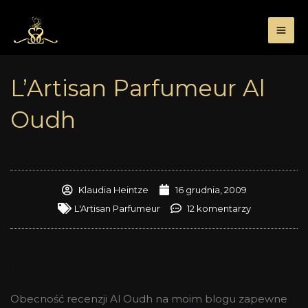
Przejdź
do
treści
L’Artisan Parfumeur Al
Oudh
Klaudia Heintze
16 grudnia, 2009
L'Artisan Parfumeur
12 komentarzy
.
Obecność recenzji Al Oudh na moim blogu zapewne