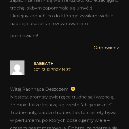
zapach zamienił się w śmierdzidło, które zaciągało
trochę jakbym zapomniała się umyć..:)
I kolejny zapach, co do którego żywiłam wielkie
nadzieje okazał się rozczarowaniem.
pozdrawiam!
Odpowiedz
SABBATH
2011-12-12 PRZY 14:37
Witaj Pachnąca Deszczem.
Niestety, aromaty zwierzęce trudne są i wyznaję,
że mnie także kojarzą się często "ahigienicznie".
Trudne nuty, bardzo trudne. Tak to niestety bywa
w perfumami, po których oczekujemy wiele –
czasem nas rozczarowują. Dobrze, ze zdarzają się