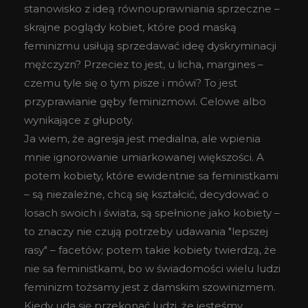
stanowisko z ideą równouprawniania sprzeczne –
skrajne poglądy kobiet, które pod maską
feminizmu usiłują sprzedawać ideę dyskryminacji
mężczyzn? Przeciez to jest, u licha, margines –
czemu tyle się o tym pisze i mówi? To jest
przyprawianie gęby feminizmowi. Celowe albo
wynikające z głupoty.
Ja wiem, że agresja jest medialna, ale wpienia
mnie ignorowanie umiarkowanej większości. A
potem kobiety, które ewidentnie sa feministkami
– są niezależne, chcą się kształcić, decydować o
losach swoich i świata, są spełnione jako kobiety –
to znaczy nie czują potrzeby udawania "lepszej
rasy" – facetów; potem takie kobiety twierdzą, że
nie sa feministkami, bo w świadomości wielu ludzi
feminizm tożsamy jest z damskim szowinizmem.
Kiedy uda się przekonać ludzi, że jesteśmy