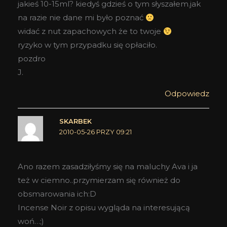
jakieś 10-15ml? kiedyś gdzieś o tym słyszałem.jak
na razie nie dane mi było poznać
widać z nut zapachowych że to twoje
ryzyko w tym przypadku się opłaciło.
pozdro
J.
Odpowiedz
SKARBEK
2010-05-26 PRZY 09:21
Ano razem zasadziłyśmy się na maluchy Ava i ja
też w ciemno..przymierzam się również do
obsmarowania ich:D
Incense Noir z opisu wygląda na interesującą
woń…;)