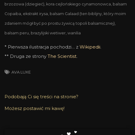
brzozowa (dziegieć), kora cejlońskiego cynamonowca, balsam
Copaiba, ekstrakt irysa, balsam Galaad (ten biblijny, który moim
zdaniem mógł być po prostu żywicą topoli balsamicznej),
balsam peru, brazylijski wetiwer, wanilia
* Pierwsza ilustracja pochodzi… z
Wikipedii
.
** Druga ze strony
The Scientis
t
.
AVA LUXE
Podobają Ci się treści na stronie?
Możesz postawić mi kawę!