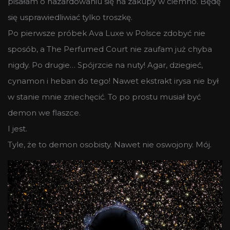
pisałam o hazardowaniu się na zakupy w ciemno. Będę
się usprawiedliwiać tylko troszkę.
Po pierwsze próbek Ava Luxe w Polsce zdobyć nie
sposób, a The Perfumed Court nie zaufam już chyba
nigdy. Po drugie… Spójrzcie na nuty! Agar, dziegieć,
cynamon i heban do tego! Nawet ekstrakt irysa nie był
w stanie mnie zniechęcić. To po prostu musiał być
demon we flaszce.
I jest.
Tyle, że to demon osobisty. Nawet nie oswojony. Mój.