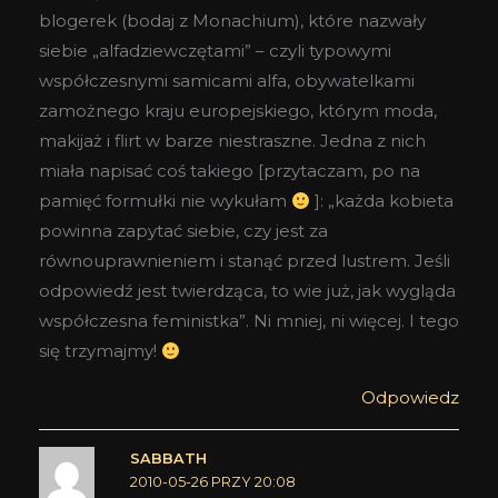
blogerek (bodaj z Monachium), które nazwały
siebie „alfadziewczętami” – czyli typowymi
współczesnymi samicami alfa, obywatelkami
zamożnego kraju europejskiego, którym moda,
makijaż i flirt w barze niestraszne. Jedna z nich
miała napisać coś takiego [przytaczam, po na
pamięć formułki nie wykułam
]: „każda kobieta
powinna zapytać siebie, czy jest za
równouprawnieniem i stanąć przed lustrem. Jeśli
odpowiedź jest twierdząca, to wie już, jak wygląda
współczesna feministka”. Ni mniej, ni więcej. I tego
się trzymajmy!
Odpowiedz
SABBATH
2010-05-26 PRZY 20:08