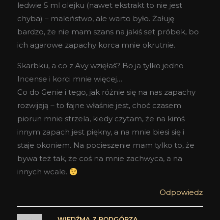
ledwie 5 ml olejku (nawet ekstrakt to nie jest
chyba) – maleństwo, ale warto było. Żałuję
bardzo, że nie mam szans na jakiś set próbek, bo
ich agarowe zapachy korca mnie okrutnie.
Skarbku, a co z Avy wzięłaś? Bo ja tylko jedno
Incense i korci mnie więcej…
Co do Genie i tego, jak różnie się na nas zapachy
rozwijają – to fajne właśnie jest, choć czasem
piorun mnie strzela, kiedy czytam, że na kimś
innym zapach jest piękny, a na mnie biesi się i
staje okoniem. Na pocieszenie mam tylko to, że
bywa też tak, że coś na mnie zachwyca, a na
innych wcale.
Odpowiedz
WIEDŹMA Z PODGÓRZA