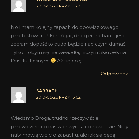
2010-05-26 PRZY 15:20
No i mam kolejny zapach do obowiązkowego
przetestowania! Ech. Agar, dziegieć, heban – jeśli
zdołam dopaść to cudo będzie nad czym dumać.
Tylko… obym się nie zawiodła, niczym Skarbek na
Duszku Leśnym.
Aż się boję!
Odpowiedz
SABBATH
2010-05-26 PRZY 16:02
Wiedźmo Droga, trudno rzeczywiście
przewidzieć, co nas zachwyci, a co zawiedzie. Niby
nuty mówią wiele o zapachu, ale jak się będą