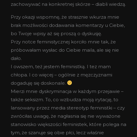
zachowywać na konkretnej skórze – diabli wiedzą.
Przy okazji wspomnę, że strasznie wkurza mnie
brak możliwości dodawania komentarzy u Ciebie,
bo Twoje wpisy aż się proszą o dyskusję.
Przy notce feministycznej korciło mnie tak, że
próbowałam wysłac do Ciebie maila, ale się nie
dało.
I owszem, też jestem feministką. I tez mam
chłopa. I co więcej – ogólnie z męzczyznami
dogaduję się doskonale.
Mierzi mnie dyskryminacja w każdym przejawie –
także seksizm. To, co wzbudza moją irytację, to
lansowany przez media stereotyp feministki – czy
zwróciłas uwagę, że nagłasnia się nie wyważone
stanowisko większości feministek, które polega na
tym, że szanuje się obie płci, lecz właśnie