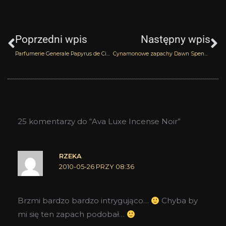
Prev
N
Poprzedni wpis
Następny wpis
Parfumerie Generale Papyrus de Ciane
Cynamonowe zapachy Dawn Spencer Hurwitz
25 komentarzy do “Ava Luxe Incense Noir”
RZEKA
2010-05-26 PRZY 08:36
Brzmi bardzo bardzo intrygująco…
Chyba by
mi się ten zapach podobał…