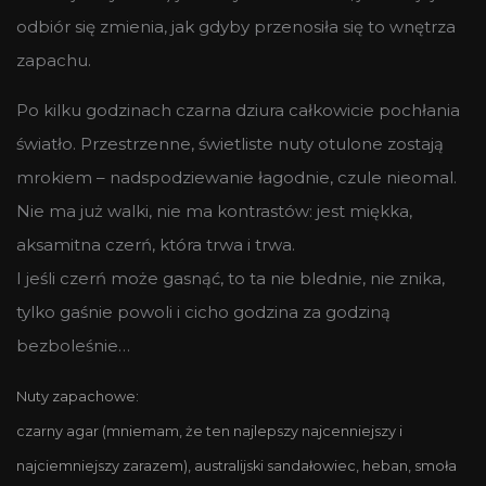
odbiór się zmienia, jak gdyby przenosiła się to wnętrza
zapachu.
Po kilku godzinach czarna dziura całkowicie pochłania
światło. Przestrzenne, świetliste nuty otulone zostają
mrokiem – nadspodziewanie łagodnie, czule nieomal.
Nie ma już walki, nie ma kontrastów: jest miękka,
aksamitna czerń, która trwa i trwa.
I jeśli czerń może gasnąć, to ta nie blednie, nie znika,
tylko gaśnie powoli i cicho godzina za godziną
bezboleśnie…
Nuty zapachowe:
czarny agar (mniemam, że ten najlepszy najcenniejszy i
najciemniejszy zarazem), australijski sandałowiec, heban, smoła