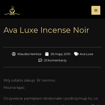
Przejdź
do
treści
Ava Luxe Incense Noir
Klaudia Heintze
26 maja, 2010
Ava Luxe
25 komentarzy
Mój ostatni zakup. W ciemno.
Można łajać.
Oczywiście pamiętam doskonale i podtrzymuję to, co