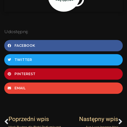
Udostępnij:
FACEBOOK
TWITTER
PINTEREST
EMAIL
Prev
N
Poprzedni wpis
Następny wpis