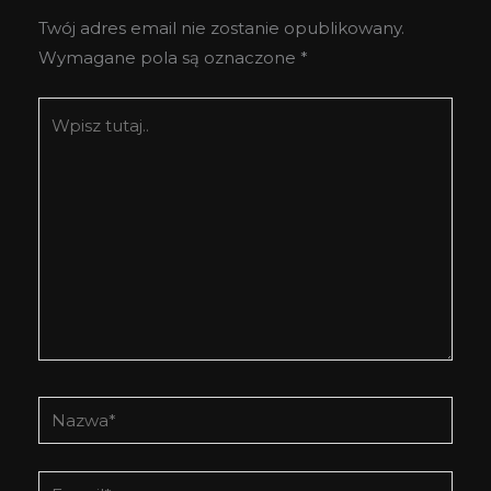
Twój adres email nie zostanie opublikowany.
Wymagane pola są oznaczone
*
Wpisz
tutaj..
Nazwa*
E-