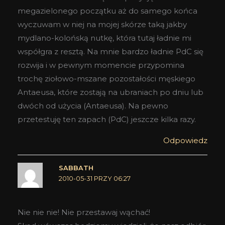
megazielonego początku aż do samego końca
wyczuwam w niej na mojej skórze taką jakby
mydlano-kolońską nutkę, która tutaj ładnie mi
współgra z resztą. Na mnie bardzo ładnie PdC się
rozwija i w pewnym momencie przypomina
trochę ziołowo-mszane pozostałości męskiego
Antaeusa, które zostają na ubraniach po dniu lub
dwóch od użycia (Antaeusa). Na pewno
przetestuję ten zapach (PdC) jeszcze kilka razy.
Odpowiedz
SABBATH
2010-05-31 PRZY 06:27
Nie nie nie! Nie przestawaj wąchać!