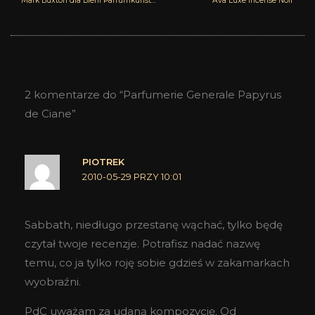
Mark Buxton dla Biehl Parfumkunstwerke
Ava Luxe Incense Noir
2 komentarze do “Parfumerie Generale Papyrus
de Ciane”
PIOTREK
2010-05-29 PRZY 10:01
Sabbath, niedługo przestanę wąchać, tylko będę
czytał twoje recenzje. Potrafisz nadać nazwę
temu, co ja tylko roję sobie gdzieś w zakamarkach
wyobraźni.
PdC uważam za udaną kompozycję. Od