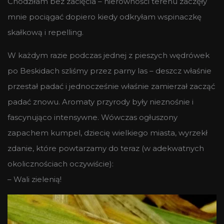
Chodziłam bez zacięcia – nierówności terenu zaczęły
mnie pociągać dopiero kiedy odkryłam wspinaczkę
skałkową i repelling.
W każdym razie podczas jednej z pieszych wędrówek
po Beskidach szliśmy przez parny las – deszcz właśnie
przestał padać i jednocześnie właśnie zamierzał zacząć
padać znowu. Aromaty przyrody były nieznośnie i
fascynująco intensywne. Wówczas ogłuszony
zapachem kumpel, dziecię wielkiego miasta, wyrzekł
zdanie, które powtarzamy do teraz (w adekwatnych
okolicznościach oczywiście):
– Wali zielenią!