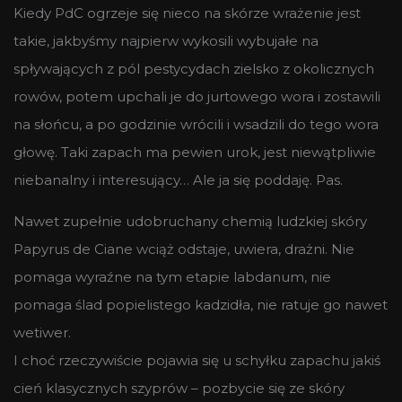
Kiedy PdC ogrzeje się nieco na skórze wrażenie jest
takie, jakbyśmy najpierw wykosili wybujałe na
spływających z pól pestycydach zielsko z okolicznych
rowów, potem upchali je do jurtowego wora i zostawili
na słońcu, a po godzinie wrócili i wsadzili do tego wora
głowę. Taki zapach ma pewien urok, jest niewątpliwie
niebanalny i interesujący… Ale ja się poddaję. Pas.
Nawet zupełnie udobruchany chemią ludzkiej skóry
Papyrus de Ciane wciąż odstaje, uwiera, drażni. Nie
pomaga wyraźne na tym etapie labdanum, nie
pomaga ślad popielistego kadzidła, nie ratuje go nawet
wetiwer.
I choć rzeczywiście pojawia się u schyłku zapachu jakiś
cień klasycznych szyprów – pozbycie się ze skóry