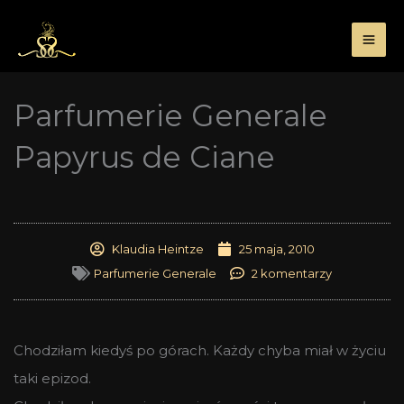
Przejdź
do
treści
Parfumerie Generale
Papyrus de Ciane
Klaudia Heintze
25 maja, 2010
Parfumerie Generale
2 komentarzy
Chodziłam kiedyś po górach. Każdy chyba miał w życiu
taki epizod.