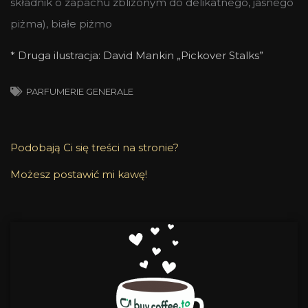
składnik o zapachu zbliżonym do delikatnego, jasnego
piżma), białe piżmo
* Druga ilustracja: David Mankin „Pickover Stalks”
PARFUMERIE GENERALE
Podobają Ci się treści na stronie?
Możesz postawić mi kawę!