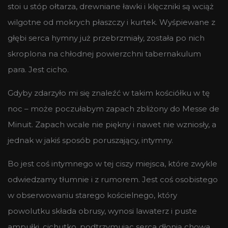
stoi u stóp ołtarza, drewniane ławki i klęczniki są wciąż
wilgotne od mokrych płaszczy i kurtek. Wyśpiewane z
głębi serca hymny już przebrzmiały, została po nich
skroplona na chłodnej powierzchni tabernakulum
para. Jest cicho.
Gdyby zdarzyło mi się znaleźć w takim kościółku w tę
noc – może poczułabym zapach zbliżony do Messe de
Minuit. Zapach wcale nie piękny i nawet nie wzniosły, a
jednak w jakiś sposób poruszający, intymny.
Bo jest coś intymnego w tej ciszy miejsca, które zwykle
odwiedzamy tłumnie i z rumorem. Jest coś osobistego
w obserwowaniu starego kościelnego, który
powolutku składa obrusy, wynosi lawaterz i puste
ampułki, cichutko, podtrzymując serca dłonią chowa