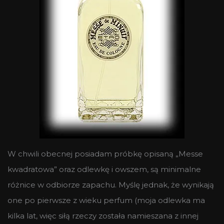
W chwili obecnej posiadam próbkę opisaną „Messe
kwadratowa” oraz odlewkę i owszem, są minimalne
różnice w odbiorze zapachu. Myślę jednak, że wynikają
one po pierwsze z wieku perfum (moja odlewka ma
kilka lat, więc siłą rzeczy została namieszana z innej