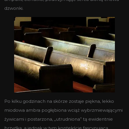
dzwonki.
Po kilku godzinach na skórze zostaje piękna, lekko
miodowa ambra pogłębiona wciąż wybrzmiewającymi
żywicami i postarzona, „utrudniona” tą ewidentnie
brzydką, a jednak w tym kontekście fascynującą,