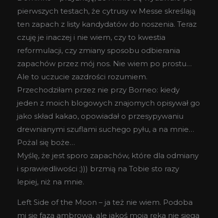
pierwszych testach, że cytrusy w Messe skreślają
ten zapach z listy kandydatów do noszenia. Teraz
czuję je inaczej i nie wiem, czy to kwestia
reformulacji, czy zmiany sposobu odbierania
zapachów przez mój nos. Nie wiem po prostu…
Ale to uczucie zazdrości rozumiem.
Przechodziłam przez nie przy Borneo: kiedy
jeden z moich blogowych znajomych opisywał go
jako skład kakao, opowiadał o przesypywaniu
drewnianymi szuflami suchego pyłu, a na mnie…
Pożal się boże…
Myślę, że jest sporo zapachów, które dla odmiany
i sprawiedliwości ;))) brzmią na Tobie sto razy
lepiej, niż na mnie.
Left Side of the Moon – ja też nie wiem. Podoba
mi się faza ambrowa, ale jakoś moja ręka nie sięga