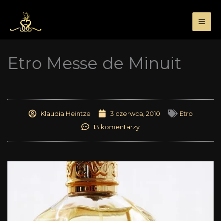
Przejdź
do
treści
Etro Messe de Minuit
Klaudia Heintze
3 czerwca, 2010
Etro
13 komentarzy