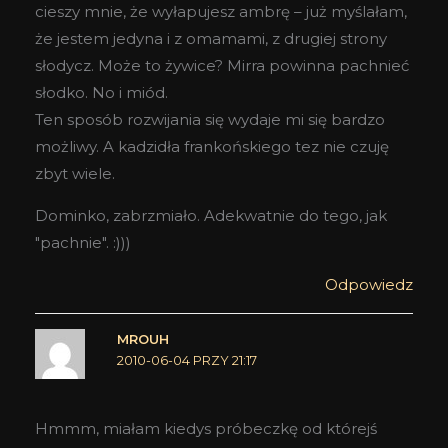
cieszy mnie, że wyłapujesz ambrę – już myślałam,
że jestem jedyna i z omamami, z drugiej strony
słodycz. Może to żywice? Mirra powinna pachnieć
słodko. No i miód.
Ten sposób rozwijania się wydaje mi się bardzo
możliwy. A kadzidła frankońskiego tez nie czuję
zbyt wiele.
Dominko, zabrzmiało. Adekwatnie do tego, jak
"pachnie". :)))
Odpowiedz
MROUH
2010-06-04 PRZY 21:17
Hmmm, miałam kiedys próbeczkę od którejś