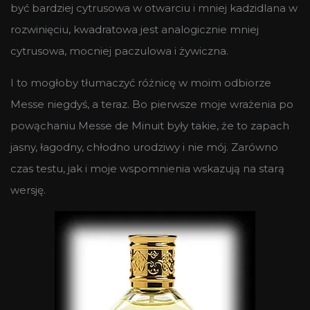
być bardziej cytrusowa w otwarciu i mniej kadzidlana w
rozwinięciu, kwadratowa jest analogicznie mniej
cytrusowa, mocniej paczulowa i żywiczna.
I to mogłoby tłumaczyć różnicę w moim odbiorze
Messe niegdyś, a teraz. Bo pierwsze moje wrażenia po
powąchaniu Messe de Minuit były takie, że to zapach
jasny, łagodny, chłodno urodziwy i nie mój. Zarówno
czas testu, jak i moje wspomnienia wskazują na starą
wersję.