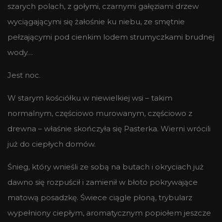
szarych polach, z gołymi, czarnymi gałęziami drzew
wyciągającymi się żałośnie ku niebu, ze smętnie
pełzającymi pod cienkim lodem strumyczkami brudnej
wody…
Jest noc.
W starym kościółku w niewielkiej wsi – takim
normalnym, częściowo murowanym, częściowo z
drewna – właśnie skończyła się Pasterka. Wierni wrócili
już do ciepłych domów.
Śnieg, który wnieśli ze sobą na butach i okryciach już
dawno się rozpuścił i zamienił w błoto pokrywające
matową posadzkę. Świece ciągle płoną, trybularz
wypełniony ciepłym, aromatycznym popiołem jeszcze