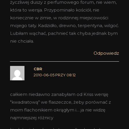
życzliwej duszy z perfumowego forum, nie wiem,
która to wersja. Przypominało kościół, nie
koniecznie w zimie, w rodzinnej miejscowości
mojego taty. Kadzidło, drewno, terpentyna, wilgoć.
Lubiłam wąchać, pachnieć tak chyba jednak bym
nie chciała.
Odpowiedz
CBR
2010-06-05 PRZY 08:12
całkiem niedawno zanabyłam od Kriss wersję
"kwadratową" we flaszeczce, żeby porównać z
moim flachonikiem okrągłym i… ja nie widzę
najmniejszej różnicy