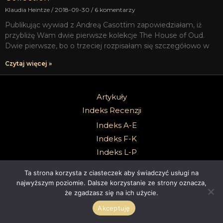
Klaudia Heintze
2018-09-30
6 komentarzy
Publikując wywiad z Andreą Casottim zapowiedziałam, iż
przybliżę Wam dwie pierwsze kolekcje The House of Oud.
Dwie pierwsze, bo o trzeciej rozpisałam się szczegółowo w
Czytaj więcej »
Artykuły
Indeks Recenzji
Indeks A-E
Indeks F-K
Indeks L-P
Indeks R-Z
Ta strona korzysta z ciasteczek aby świadczyć usługi na
Indeks Składników
najwyższym poziomie. Dalsze korzystanie ze strony oznacza,
że zgadzasz się na ich użycie.
O mnie
Akceptuję
Kontakt