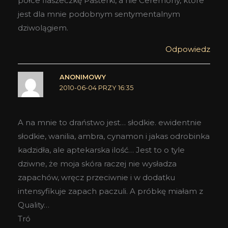
półce flaszeczkę Pasterki, a nie Ceremony, które
jest dla mnie podobnym sentymentalnym
dziwolągiem.
Odpowiedz
ANONIMOWY
2010-06-04 PRZY 16:35
A na mnie to draństwo jest… słodkie. ewidentnie
słodkie, wanilia, ambra, cynamon i jakas odrobinka
kadzidła, ale aptekarska ilość… Jest to o tyle
dziwne, że moja skóra raczej nie wysładza
zapachów, wręcz przeciwnie i w dodatku
intensyfikuje zapach paczuli. A próbkę miałam z
Quality…
Tró