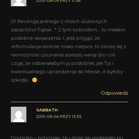
2010-06-04 PRZY 11:36
O! Recenzja jednego z moich ulubionych
zapachów! Fajnie. :* Z tym kościołem… to miałam
podobne skojarzenia. I, jeśli przyjąć, że
reformulacja istotnie miała miejsce, to cieszę się z
niemożności poznania starszej wersji (bo coś
czuję, że odbierałabym ją podobnie, jak Ty) i
ewentualnego uprzedzenia do Messe. A byłoby
szkoda…
Odpowiedz
SABBATH
2010-06-04 PRZY 13:53
Dominko – przyznaję, że i mnie się wydawało po