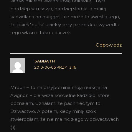
kiedyś miałam kwadratową odlewkę – była
bardziej cytrusowa, bardziej słodka, a mniej
kadzidlana od okrągłej, ale może to kwestia tego,
że jakieś "nutki" uciekły przy przepsiku i wyszedł z
tego właśnie taki cudaczek
Odpowiedz
SABBATH
2010-06-05 PRZY 13:16
Mrouh – To mi przypomina moją reakcję na
Avignon – pierwsze kościelne kadzidło, które
poznałam. Uznałam, że pachniec tym to..
Dziwactwo. A potem, kiedy minął szok
stwierdziłam, że nie ma nic złego w dziwactwach.
;)))