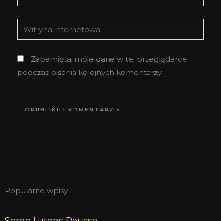
mail*
Witryna
internetowa
Zapamiętaj moje dane w tej przeglądarce
podczas pisania kolejnych komentarzy.
Popularne wpisy
Serge Lutens Rousse