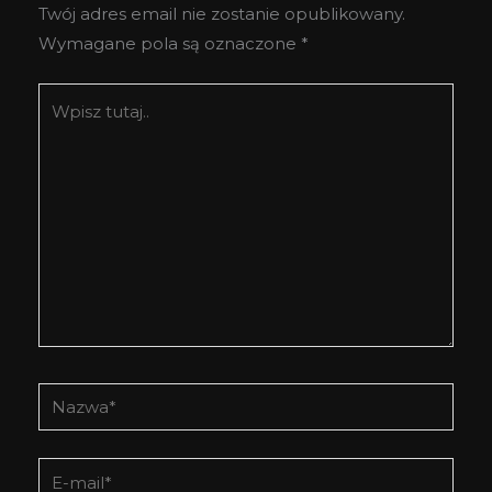
Twój adres email nie zostanie opublikowany.
Wymagane pola są oznaczone
*
Wpisz
tutaj..
Nazwa*
E-