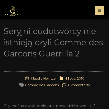
Przejdź
do
treści
Seryjni cudotwórcy nie
istnieją czyli Comme des
Garcons Guerrilla 2
Klaudia Heintze
8 lipca, 2010
Comme des Garcons
6 komentarzy
Czy można dwukrotnie przeprowadzić rewolucję?