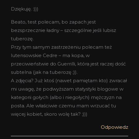
Dziękuję. :)))
Beato, test polecam, bo zapach jest
bezsprzecznie ładny – szczególnie jeśli lubisz
tuberozę.
Przy tym samym zastrzeżeniu polecam też
lutensowskie Cedre – ma kopa, w
przeciwieństwie do Guerrilli, która jest raczej dość
subtelna (jak na tuberozę ;)).
A zdjęcia? Już ktoś (nawet pamiętam kto) zwracał
mi uwagę, że podwyższam statystyki blogowe w
kategorii gołych (albo i niegołych) mężczyzn na
posta. Ale właściwie czemu mam wrzucać tu
więcej kobiet, skoro wolę tak? ;)))
Odpowiedz