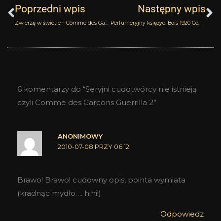
Poprzedni wpis
Następny wpis
Zwierzę w świetle – Comme des Garcons Guerrilla 1
Perfumeryjny księżyc: Bois 1920 Come La Luna
6 komentarzy do “Seryjni cudotwórcy nie istnieją
czyli Comme des Garcons Guerrilla 2”
ANONIMOWY
2010-07-08 PRZY 06:12
Brawo! Brawo! cudowny opis, pointa wymiata
(kradnąc mydło…. hihi!).
Odpowiedz