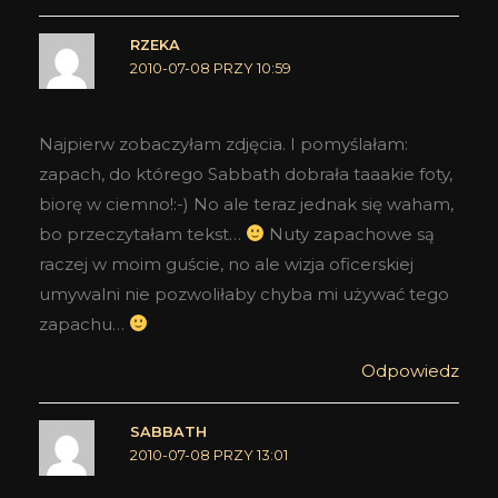
RZEKA
2010-07-08 PRZY 10:59
Najpierw zobaczyłam zdjęcia. I pomyślałam:
zapach, do którego Sabbath dobrała taaakie foty,
biorę w ciemno!:-) No ale teraz jednak się waham,
bo przeczytałam tekst…
Nuty zapachowe są
raczej w moim guście, no ale wizja oficerskiej
umywalni nie pozwoliłaby chyba mi używać tego
zapachu…
Odpowiedz
SABBATH
2010-07-08 PRZY 13:01