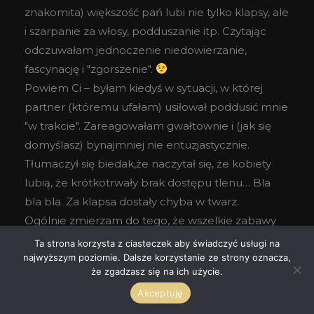
znakomita) większość pań lubi nie tylko klapsy, ale
i szarpanie za włosy, podduszanie itp. Czytając
odczuwałam jednoczenie niedowierzanie,
fascynację i "zgorszenie".
Powiem Ci – byłam kiedyś w sytuacji, w której
partner (któremu ufałam) usiłował poddusić mnie
"w trakcie". Zareagowałam gwałtownie i (jak się
domyślasz) bynajmniej nie entuzjastycznie.
Tłumaczył się biedak,że naczytał się, że kobiety
lubią, że krótkotrwały brak dostępu tlenu… Bla
bla bla. Za klapsa dostały chyba w twarz.
Ogólnie zmierzam do tego, że wszelkie zabawy
są fajne, póki obie (albo więcej, niż dwie) dorosłe i
Ta strona korzysta z ciasteczek aby świadczyć usługi na
poczytalne strony się na nie godzą. A jednak
najwyższym poziomie. Dalsze korzystanie ze strony oznacza,
że zgadzasz się na ich użycie.
zadziwia mnie, jak często to właśnie kobiety lubią
Akceptuję
być po tej "uciskanej" stronie.