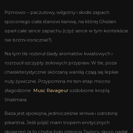
Piżmowo – paczulowy, wilgotny i słodki zapach
spoconego ciała stanowi kanwę, na której Ghislain
oparł całe serce zapachu (czyż serce w tym kontekście
nie brzmi ironicznie?).
Na tym tle rozsnuł ślady aromatów kwiatowych i
rozrzucił szczypty ziołowych przypraw. W tle, poza
charakterystycznie skórzaną wanilią czają się lepkie
nuty żywiczne. Przypomina mi ten etap mocno
złagodzone
Musc Ravageur
ozdobione kroplą
Shalimara.
Baza jest spokojna, jednocześnie leniwa i odrobinę
pikantna. Jeśli pójść mam tropem erotycznych
skojarzeń (a to chyba było intencją Twórcy, skoro nadał