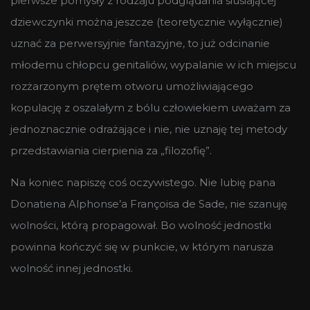
pierwsze pomysły z rodzaju podglądania siusiającej
dziewczynki można jeszcze (teoretycznie wyłącznie)
uznać za perwersyjnie fantazyjne, to już odcinanie
młodemu chłopcu genitaliów, wypalanie w ich miejscu
rozżarzonym prętem otworu umożliwiającego
kopulację z oszalałym z bólu człowiekiem uważam za
jednoznacznie odrażające i nie, nie uznaję tej metody
przedstawiania cierpienia za „filozofię”.
Na koniec napiszę coś oczywistego. Nie lubię pana
Donatiena Alphonse’a Françoisa de Sade, nie szanuję
wolności, którą propagował. Bo wolność jednostki
powinna kończyć się w punkcie, w którym narusza
wolność innej jednostki.