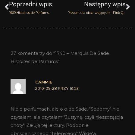
Poprzedni wpis
Następny wpis
1969 Histoires de Parfums
Prezent dla obserwujących – Pink Quartz Olivier Durbano
27 komentarzy do “1740 – Marquis De Sade
Histoires de Parfums”
CAMMIE
2010-09-28 PRZY 19:53
Nie o perfumach, ale o o de Sade. "Sodomy" nie
czytałam, ale czytałam "Justynę, czyli nieszczęścia
cnoty". Żałuję tej lektury. Podobnie
obcscenicznego "Teleny'ego" Wilde'a.