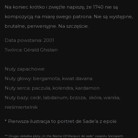
Na koniec krótko i zwięźle napiszę, że 1740 nie są
kompozycją na miarę swego patrona. Nie są występne,
brutalne, perwersyjne. Na szczęście.
Data powstania: 2001
Twórca: Gérald Ghislain
Nuty zapachowe:
Nuty głowy: bergamota, kwiat davana
Nuty serca: paczula, kolendra, kardamon
Nuty bazy: cedr, labdanum, brzoza, skóra, wanilia,
nieśmiertelnik
* Pierwsza ilustracja to portret de Sade’a z epoki
** Druga: okładka płyty „In the Name Of Marquiz de sade” zaspołu Sociopath