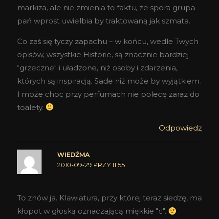
markiza, ale nie zmienia to faktu, że spora grupa
pań wprost uwielbia by traktowaną jak szmata.
Co zaś się tyczy zapachu – w końcu, wedle Twych
opisów, wszystkie Historie, są znacznie bardziej
"grzeczne" i uładzone, niż osoby i zdarzenia,
których są inspiracją. Sade niż może by wyjątkiem.
I może choc przy perfumach nie polecę zaraz do
toalety.
Odpowiedz
WIEDŹMA
2010-09-29 PRZY 11:55
To znów ja. Klawiatura, przy której teraz siedzę, ma
kłopot w głoską oznaczającą miękkie "c".