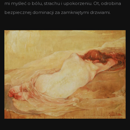
mi myśleć o bólu, strachu i upokorzeniu. Ot, odrobina
bezpiecznej dominacji za zamkniętymi drzwiami.