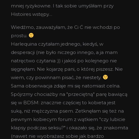
mniej ryzykowne. I tak sobie umyśliłam przy
Histoires wstępy…
Wiedźmo, zauważyłam, że Ci Ć nie wchodzi po
prostu.
Harlequina czytałam jednego, kiedyś, w
desperacji (nie było niczego innego, a ja mam
natręctwo czytania ;)) i jakoś po kolejnego nie
sięgnęłam. Nie kojarzę pani, o której piszesz. Nie
wiem, czy powinnam pisać, że niestety.
Sama obserwacja zdaje mi się natomiast celna.
Spójrzmy chociażby na "przeciętną" parę bawiącą
się w BDSM: znacznie częściej to kobieta jest
suką, niż mężczyzna psem. Zetknęłam się też na
pewnym kobiecym forum z wątkiem "czy lubicie
klapsy podczas seksu?" i okazało się, że znakomita
(nawet nie wyobrażasz sobie jak bardzo