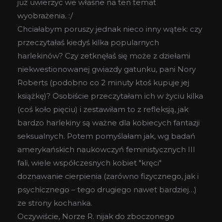
już uwierzyc we własne na ten temat
wyobrażenia. :/
Chciałabym poruszy jednak nieco inny wątek: czy
przeczytałaś kiedyś kilka popularnych
harlekinów? Czy zetknęłaś się może z dziełami
niekwestionowanej gwiazdy gatunku, pani Nory
Roberts (podobno co 2 minuty ktoś kupuje jej
książkę)? Osobiście przeczytałam ich w życiu kilka
(coś koło pięciu) i zestawiłam to z refleksją, jak
bardzo harlekiny są ważne dla kobiecych fantazji
seksualnych. Potem pomyślałam jak, wg badań
amerykańskich naukowczyń feministycznych III
fali, wiele współczesnych kobiet "kręci"
doznawanie cierpienia (zarówno fizycznego, jak i
psychicznego – tego drugiego nawet bardziej…)
ze strony kochanka.
Oczywiście, Norze R. nijak do zboczonego