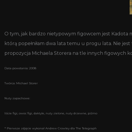
O tym, jak bardzo nietypowym figowcem jest Kadota m
którą popełniłam dwa lata temu u progu lata. Nie jest
propozycja Michaela Storera na tle innych figowych k
Data powstania: 2008
Twórca: Michael Storer
Nuty zapachowe:
liście figi, owoc figi, daktyle, nuty zielone, nuty drzewne, piżmo
* Pierwsze zdjęcie wykonał Andrew Crowley dla The Telegraph