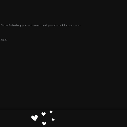
 Daily Painting pod adresem: craigstephens.blogspot.com
ek.pl