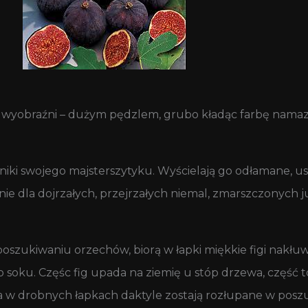
 wyobraźni – dużym pędzlem, grubo kładąc farbę namazał
dniki swojego majsterszytyku. Wyścielają go odłamane, u
e dla dojrzałych, przejrzałych niemal, zmarszczonych już
oszukiwaniu orzechów, biorą w łapki miękkie figi nakłuw
o soku. Częśc fig upada na ziemię u stóp drzewa, część 
ia w drobnych łapkach daktyle zostają rozłupane w posz