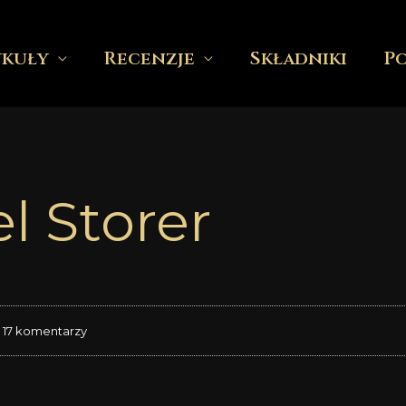
ykuły
Recenzje
Składniki
P
l Storer
17 komentarzy