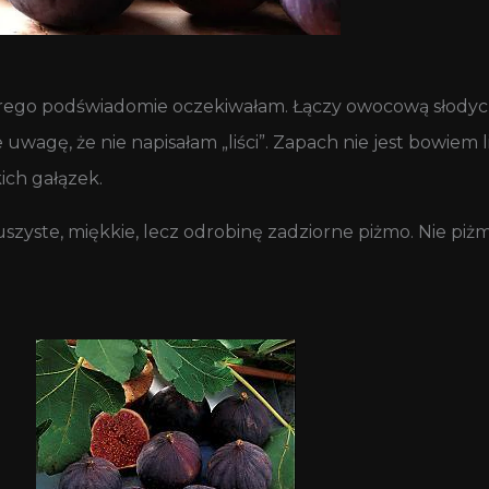
rego podświadomie oczekiwałam. Łączy owocową słodycz do
wagę, że nie napisałam „liści”. Zapach nie jest bowiem liś
kich gałązek.
uszyste, miękkie, lecz odrobinę zadziorne piżmo. Nie piż