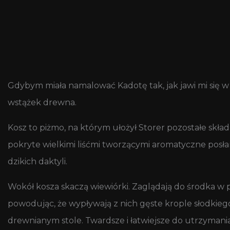
Gdybym miała namalować Kadotę tak, jak jawi mi się w
wstążek drewna.
Kosz to piżmo, na którym ułożył Storer pozostałe skła
pokryte wielkimi liśćmi tworzącymi aromatyczne posłani
dzikich daktyli.
Wokół kosza skaczą wiewiórki. Zaglądają do środka w p
powodując, że wypływają z nich gęste krople słodkieg
drewnianym stole. Twardsze i łatwiejsze do utrzyman