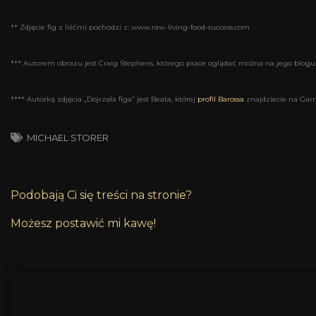
** Zdjęcie fig z liśćmi pochodzi z: www.raw-living-food-success.com
*** Autorem obrazu jest Craig Stephens, którego prace oglądać można na jego blogu
**** Autorką zdjęcia „Dojrzała figa” jest Beata, której
profil Barossa
znajdziecie na Garn
MICHAEL STORER
Podobają Ci się treści na stronie?
Możesz postawić mi kawę!