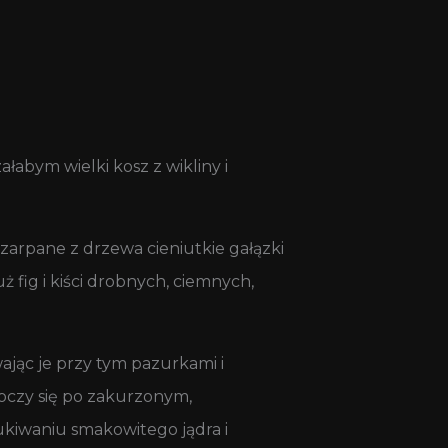
abym wielki kosz z wikliny i
szarpane z drzewa cieniutkie gałązki
 fig i kiści drobnych, ciemnych,
ając je przy tym pazurkami i
toczy się po zakurzonym,
ukiwaniu smakowitego jądra i