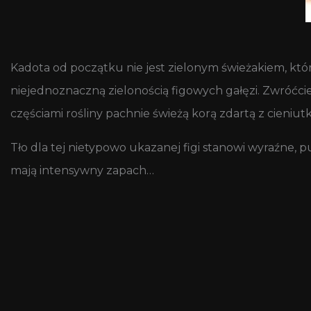
Kadota od początku nie jest zielonym świeżakiem, któ
niejednoznaczną zielonością figowych gałęzi. Zwróćcie u
częściami rośliny pachnie świeżą korą zdartą z cieniut
Tło dla tej nietypowo ukazanej figi stanowi wyraźne, p
mają intensywny zapach…