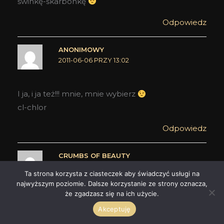
świnkę-skarbonkę
Odpowiedz
ANONIMOWY
2011-06-06 PRZY 13:02
I ja, i ja też!!! mnie, mnie wybierz
cl-chlor
Odpowiedz
CRUMBS OF BEAUTY
2011-06-06 PRZY 13:11
Ta strona korzysta z ciasteczek aby świadczyć usługi na
najwyższym poziomie. Dalsze korzystanie ze strony oznacza,
że zgadzasz się na ich użycie.
Obserwuję Cię jako SexiChic i bardzo chętnie się
Akceptuję
przyłączę do zabawy:)