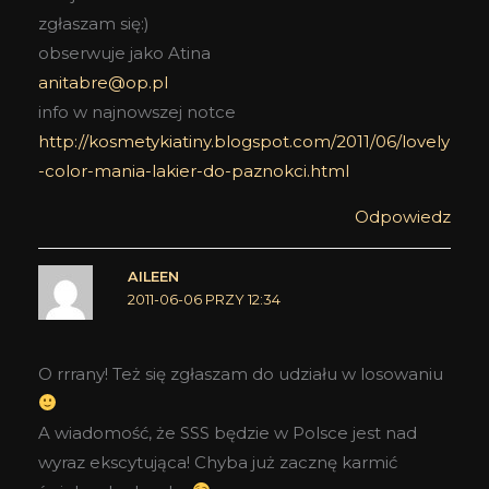
zgłaszam się:)
obserwuje jako Atina
anitabre@op.pl
info w najnowszej notce
http://kosmetykiatiny.blogspot.com/2011/06/lovely
-color-mania-lakier-do-paznokci.html
Odpowiedz
AILEEN
2011-06-06 PRZY 12:34
O rrrany! Też się zgłaszam do udziału w losowaniu
A wiadomość, że SSS będzie w Polsce jest nad
wyraz ekscytująca! Chyba już zacznę karmić