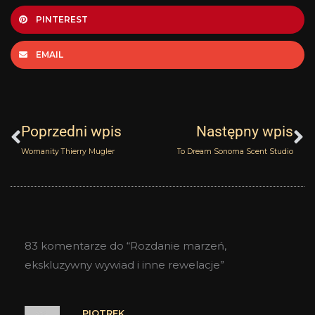
PINTEREST
EMAIL
Prev
N
Poprzedni wpis
Następny wpis
Womanity Thierry Mugler
To Dream Sonoma Scent Studio
83 komentarze do “Rozdanie marzeń,
ekskluzywny wywiad i inne rewelacje”
PIOTREK