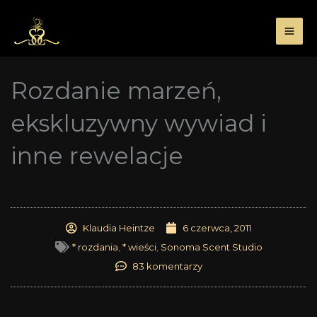
Przejdź
do
treści
Rozdanie marzeń,
ekskluzywny wywiad i
inne rewelacje
Klaudia Heintze
6 czerwca, 2011
* rozdania
,
* wieści
,
Sonoma Scent Studio
83 komentarzy