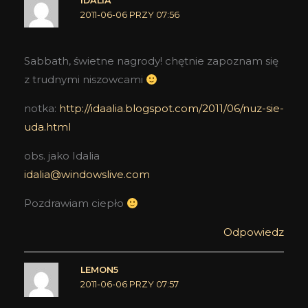
IDALIA
2011-06-06 PRZY 07:56
Sabbath, świetne nagrody! chętnie zapoznam się
z trudnymi niszowcami
notka:
http://idaalia.blogspot.com/2011/06/nuz-sie-
uda.html
obs. jako Idalia
idalia@windowslive.com
Pozdrawiam ciepło
Odpowiedz
LEMON5
2011-06-06 PRZY 07:57