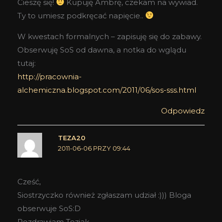
Cieszę się!
Kupuję Ambrę, czekam na wywiad.
Ty to umiesz podkręcać napięcie..
W kwestach formalnych – zapisuję się do zabawy.
Obserwuję SoS od dawna, a notka do wglądu
tutaj:
http://pracownia-
alchemiczna.blogspot.com/2011/06/sos-sss.html
Odpowiedz
TEZA20
2011-06-06 PRZY 09:44
Cześć,
Siostrzyczko również zgłaszam udział :))) Bloga
obserwuje SoS:D
Pozdrawiam Teziak