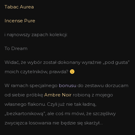
Tabac Aurea
Incense Pure
i najnowszy zapach kolekcji:
To Dream
Widać, że wybór został dokonany wyraźnie „pod gusta”
moich czytelników, prawda?
W ramach specjalnego
bonusu
do zestawu dorzucam
od siebie próbkę
Ambre Noir
robioną z mojego
własnego flakonu. Czyli już nie tak ładną,
„bezkartonikową”, ale coś mi mówi, że szczęśliwy
zwycięzca losowania nie będzie się skarżył…