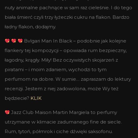
nuty animalne pachnące w sam raz cieleśnie. I do tego
biała śmierć czyli trzy łyżeczki cukru na flakon. Bardzo
ładny flakon, dodajmy.
Bvlgari Man In Black – podobnie jak kolejne
flankery tej kompozycji – opowiada rum bezpieczny,
łagodny, krągły. Miły! Bez oczywistych skojarzeń z
piratami – i moim zdaniem, wychodzi to tym
perfumom na dobre. W sumie… zapraszam do lektury
recenzji. Jestem z niej zadowolona, może Wy też
będziecie?
KLIK
Jazz Club Maison Martin Margiela to perfumy
utrzymane w klimacie zadumanego fine de siecle.
Rum, tytoń, półmrok i ciche dźwięki saksofonu.