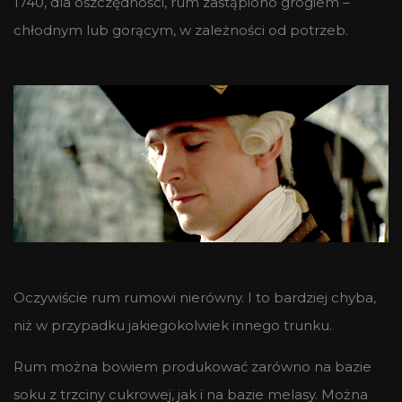
1740, dla oszczędności, rum zastąpiono grogiem –
chłodnym lub gorącym, w zależności od potrzeb.
Oczywiście rum rumowi nierówny. I to bardziej chyba,
niż w przypadku jakiegokolwiek innego trunku.
Rum można bowiem produkować zarówno na bazie
soku z trzciny cukrowej, jak i na bazie melasy. Można