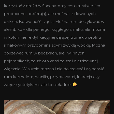
korzystać z drożdży Saccharomyces cerevisiae (co
producenci preferują), ale można i z dowolnych
dzikich. Bo wolność rządzi. Można rum destylować w
alembiku – dla pełnego, krągłego smaku, ale można i
w kolumnie rektyfikacyjnej dającej trunek o profilu
smakowym przypominającym zwykłą wódkę. Można
dojrzewać rum w beczkach, ale i w innych
pojemnikach, ze zbiornikami ze stali nierdzewnej
włącznie. W sumie można i nie dojrzewać i wybarwić
rum karmelem, wanilią, przyprawami, lukrecją czy
wręcz syntetykami, ale to nieładnie.