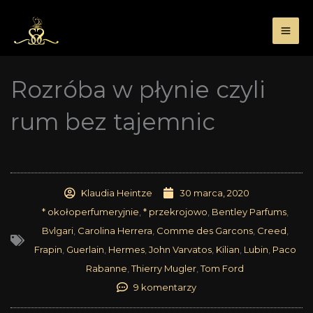
Przejdź
do
treści
Rozróba w płynie czyli
rum bez tajemnic
Klaudia Heintze
30 marca, 2020
* okołoperfumeryjnie
,
* przekrojowo
,
Bentley Parfums
,
Bvlgari
,
Carolina Herrera
,
Comme des Garcons
,
Creed
,
Frapin
,
Guerlain
,
Hermes
,
John Varvatos
,
Kilian
,
Lubin
,
Paco
Rabanne
,
Thierry Mugler
,
Tom Ford
9 komentarzy