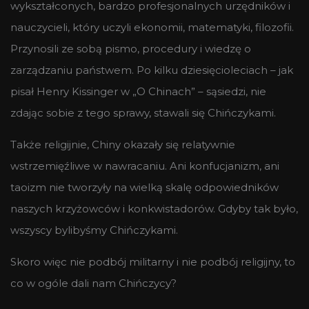
wykształconych, bardzo profesjonalnych urzędników i
nauczycieli, który uczyli ekonomii, matematyki, filozofii.
Przynosili ze sobą pismo, procedury i wiedzę o
zarządzaniu państwem. Po kilku dziesięcioleciach – jak
pisał Henry Kissinger w „O Chinach” – sąsiedzi, nie
zdając sobie z tego sprawy, stawali się Chińczykami.
Także religijnie, Chiny okazały się relatywnie
wstrzemięźliwe w nawracaniu. Ani konfucjanizm, ani
taoizm nie tworzyły na wielką skalę odpowiedników
naszych krzyżowców i konkwistadorów. Gdyby tak było,
wszyscy bylibyśmy Chińczykami.
Skoro więc nie podbój militarny i nie podbój religijny, to
co w ogóle dali nam Chińczycy?