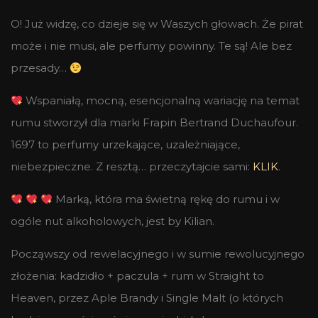
O! Już widzę, co dzieje się w Waszych głowach. Że pirat
może i nie musi, ale perfumy powinny. Te są! Ale bez
przesady…
Wspaniałą, mocną, esencjonalną wariację na temat
rumu stworzył dla marki Frapin Bertrand Duchaufour.
1697 to perfumy urzekające, uzależniające,
niebezpieczne. Z resztą… przeczytajcie sami:
KLIK
.
Marką, która ma świetną rękę do rumu i w
ogóle nut alkoholowych, jest by Kilian.
Począwszy od rewelacyjnego i w sumie rewolucyjnego
złożenia: kadzidło + paczula + rum w Straight to
Heaven, przez Aple Brandy i Single Malt (o których