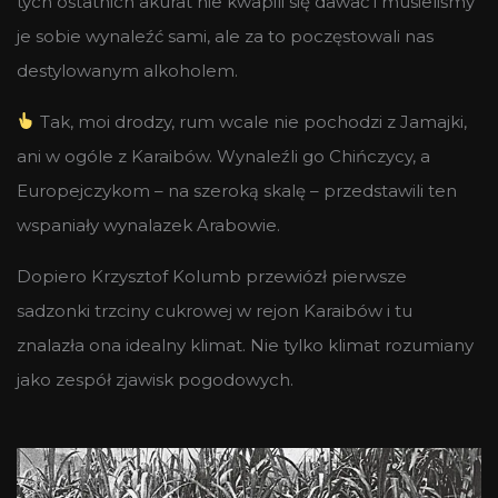
tych ostatnich akurat nie kwapili się dawać i musieliśmy
je sobie wynaleźć sami, ale za to poczęstowali nas
destylowanym alkoholem.
Tak, moi drodzy, rum wcale nie pochodzi z Jamajki,
ani w ogóle z Karaibów. Wynaleźli go Chińczycy, a
Europejczykom – na szeroką skalę – przedstawili ten
wspaniały wynalazek Arabowie.
Dopiero Krzysztof Kolumb przewiózł pierwsze
sadzonki trzciny cukrowej w rejon Karaibów i tu
znalazła ona idealny klimat. Nie tylko klimat rozumiany
jako zespół zjawisk pogodowych.