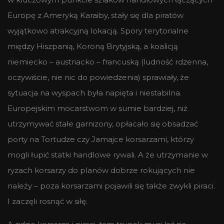
Europę z Ameryką Karaiby, stały się dla piratów
wyjątkowo atrakcyjną lokacją. Spory terytorialne
między Hiszpanią, Koroną Brytyjską, a koalicją
niemiecko – austriacko – francuską (ludność rdzenna,
oczywiście, nie nic do powiedzenia) sprawiały, że
sytuacja na wyspach była napięta i niestabilna.
Europejskim mocarstwom w sumie bardziej, niż
utrzymywać stałe garnizony, opłacało się obsadzać
porty na Tortudze czy Jamajce korsarzami, którzy
mogli łupić statki handlowe rywali. A że utrzymanie w
ryzach korsarzy do planów dobrze rokujących nie
należy – poza korsarzami pojawili się także zwykli piraci.
I zaczęli rosnąć w siłę.