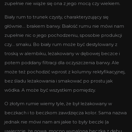
zupełnie nie wiąże się ona z jego mocą czy wiekiem.
Biały rum to trunek czysty, charakteryzujący się
głównie… brakiem barwy. Białość rumu nie mówi nam
zupełnie nic o jego pochodzeniu, sposobie produkcji
czy… smaku. Bo biały rum może być destylowany z
troską w alembiku, leżakowany w dębowej beczce i
potem poddany filtracji dla oczyszczenia barwy. Ale
może też pochodzić wprost z kolumny rektyfikacyjnej,
bez śladu leżakowania i smakować po prostu jak
wódka. A może być wszystkim pomiędzy.
O złotym rumie wiemy tyle, że był leżakowany w
beczkach i to beczkom zawdzięcza kolor. Sama nazwa
jednak nie mówi nam ani jakie to były beczki (a
uwierzcie, że nowa, mocno wypalona beczka z dębu