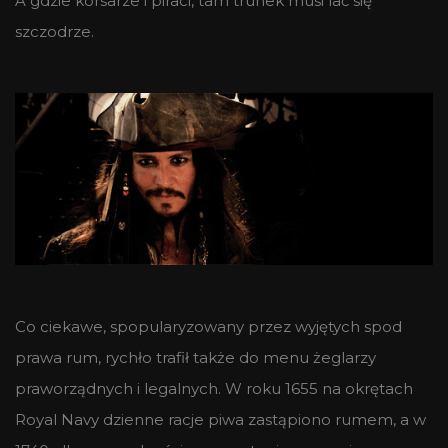
A gdzie korsarze i piraci, tam trunek musi lać się
szczodrze.
Co ciekawe, spopularyzowany przez wyjętych spod
prawa rum, rychło trafił także do menu żeglarzy
praworządnych i legalnych. W roku 1655 na okrętach
Royal Navy dzienne racje piwa zastąpiono rumem, a w