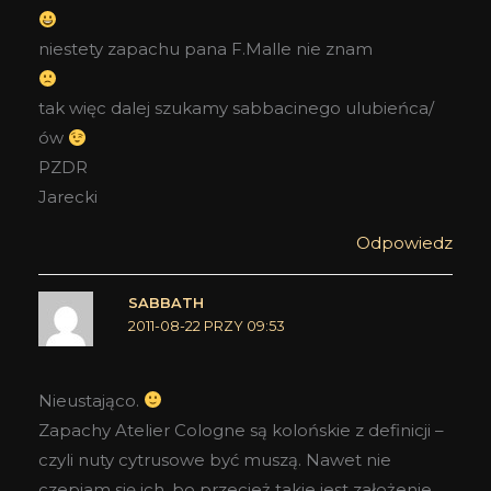
niestety zapachu pana F.Malle nie znam
tak więc dalej szukamy sabbacinego ulubieńca/
ów
PZDR
Jarecki
Odpowiedz
SABBATH
2011-08-22 PRZY 09:53
Nieustająco.
Zapachy Atelier Cologne są kolońskie z definicji –
czyli nuty cytrusowe być muszą. Nawet nie
czepiam się ich, bo przecież takie jest założenie.