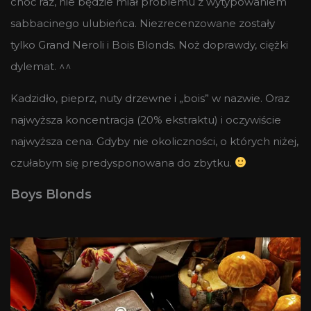
choć raz, nie będzie miał problemu z wytypowaniem
sabbacinego ulubieńca. Niezrecenzowane zostały
tylko Grand Neroli i Bois Blonds. Noż doprawdy, ciężki
dylemat. ^^
Kadzidło, pieprz, nuty drzewne i „bois” w nazwie. Oraz
najwyższa koncentracja (20% ekstraktu) i oczywiście
najwyższa cena. Gdyby nie okoliczności, o których niżej,
czułabym się predysponowana do zbytku.
Boys Blonds