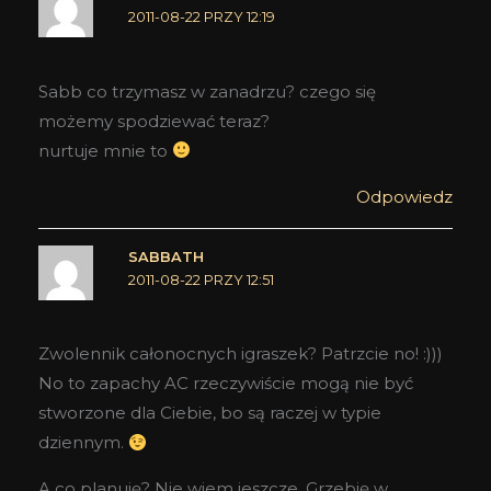
2011-08-22 PRZY 12:19
Sabb co trzymasz w zanadrzu? czego się
możemy spodziewać teraz?
nurtuje mnie to
Odpowiedz
SABBATH
2011-08-22 PRZY 12:51
Zwolennik całonocnych igraszek? Patrzcie no! :)))
No to zapachy AC rzeczywiście mogą nie być
stworzone dla Ciebie, bo są raczej w typie
dziennym.
A co planuję? Nie wiem jeszcze. Grzebię w