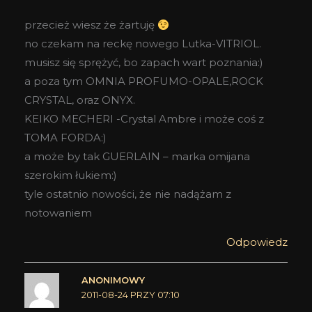
przecież wiesz że żartuję
no czekam na reckę nowego Lutka-VITRIOL.
musisz się sprężyć, bo zapach wart poznania:)
a poza tym OMNIA PROFUMO-OPALE,ROCK
CRYSTAL, oraz ONYX.
KEIKO MECHERI -Crystal Ambre i może coś z
TOMA FORDA:)
a może by tak GUERLAIN – marka omijana
szerokim łukiem:)
tyle ostatnio nowości, że nie nadążam z
notowaniem
Odpowiedz
ANONIMOWY
2011-08-24 PRZY 07:10