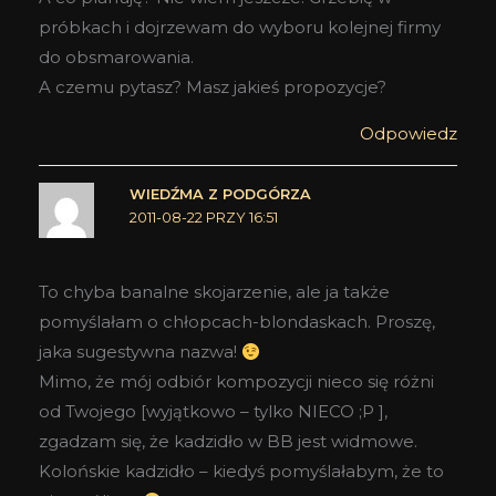
próbkach i dojrzewam do wyboru kolejnej firmy
do obsmarowania.
A czemu pytasz? Masz jakieś propozycje?
Odpowiedz
WIEDŹMA Z PODGÓRZA
2011-08-22 PRZY 16:51
To chyba banalne skojarzenie, ale ja także
pomyślałam o chłopcach-blondaskach. Proszę,
jaka sugestywna nazwa!
Mimo, że mój odbiór kompozycji nieco się różni
od Twojego [wyjątkowo – tylko NIECO ;P ],
zgadzam się, że kadzidło w BB jest widmowe.
Kolońskie kadzidło – kiedyś pomyślałabym, że to