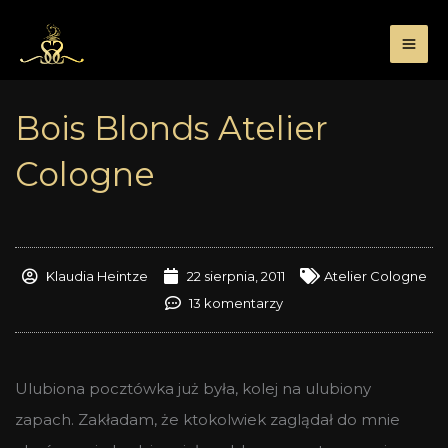
Przejdź
do
treści
Bois Blonds Atelier
Cologne
Klaudia Heintze
22 sierpnia, 2011
Atelier Cologne
13 komentarzy
Ulubiona pocztówka już była, kolej na ulubiony
zapach. Zakładam, że ktokolwiek zaglądał do mnie