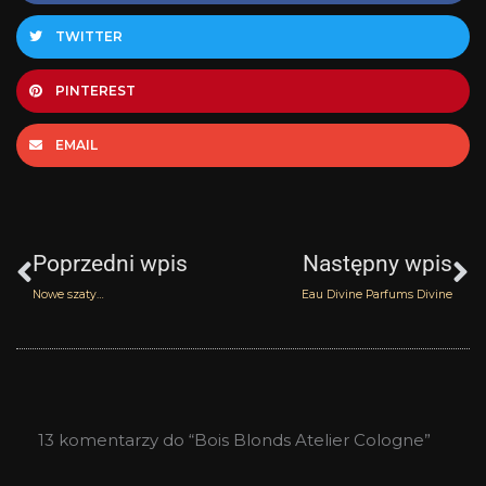
TWITTER
PINTEREST
EMAIL
Prev
N
Poprzedni wpis
Następny wpis
Nowe szaty…
Eau Divine Parfums Divine
13 komentarzy do “Bois Blonds Atelier Cologne”