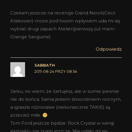
Czekam jeszcze na recenzje Grand Neroli(Cecil
Krakower)-może pod twoim wpływem uda mi się
wybrać drugi zapach Atelier(pierwszy już mam-
Orange Sanguine)
Odpowiedz
SABBATH
2011-08-24 PRZY 08:54
Jarku, no wiem, że żartujesz, ale w sumie pewnie
nie do końca. Sama jestem stworzeniem nocnym,
a igraszki różnorakie (niekoniecznie TAKIE) są
przecież miłe.
Tom Ford jeszcze będzie. Rock Crystal w wersji
ekstraktu nie znam jeszcze. Nie udało mi się