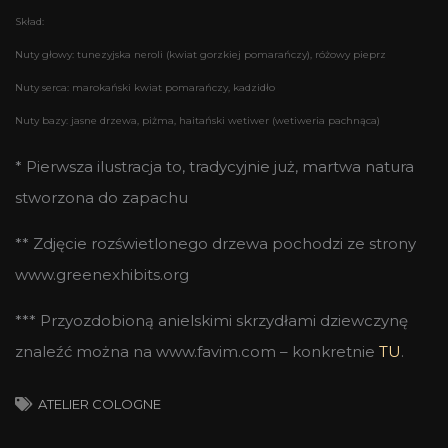
Skład:
Nuty głowy: tunezyjska neroli (kwiat gorzkiej pomarańczy), różowy pieprz
Nuty serca: marokański kwiat pomarańczy, kadzidło
Nuty bazy: jasne drzewa, piżma, haitański wetiwer (wetiweria pachnąca)
* Pierwsza ilustracja to, tradycyjnie już, martwa natura
stworzona do zapachu
** Zdjęcie rozświetlonego drzewa pochodzi ze strony
www.greenexhibits.org
*** Przyozdobioną anielskimi skrzydłami dziewczynę
znaleźć można na www.favim.com – konkretnie
TU
.
ATELIER COLOGNE