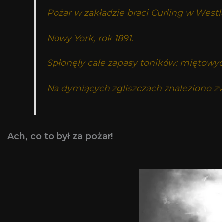
Pożar w zakładzie braci Curling w Westl
Nowy York, rok 1891.
Spłonęły całe zapasy toników: miętowy
Na dymiących zgliszczach znaleziono zw
Ach, co to był za pożar!