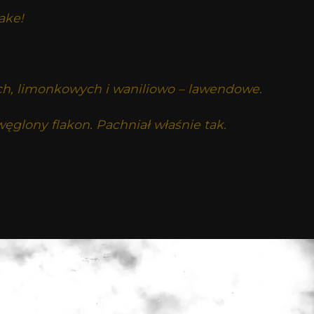
ake!
ch, limonkowych i waniliowo – lawendowe.
ęglony flakon. Pachniał właśnie tak.