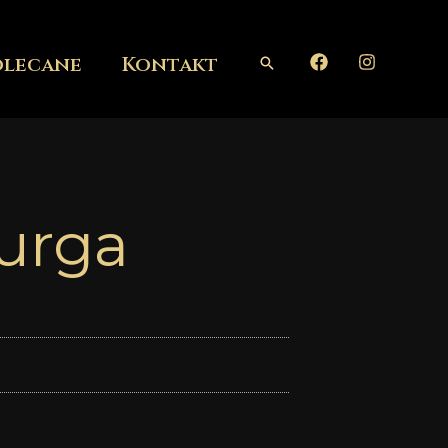
olecane
Kontakt
Szukaj
urga