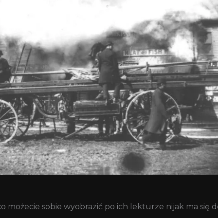
 co możecie sobie wyobrazić po ich lekturze nijak ma się 