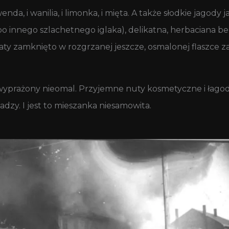
nda, i wanilia, i limonka, i mięta. A także słodkie jagody
bo innego szlachetnego iglaka), delikatna, herbaciana 
omaty zamknięto w rozgrzanej jeszcze, osmalonej flaszc
 wyprażony nieomal. Przyjemne nuty kosmetyczne i łagod
dzy. I jest to mieszanka niesamowita.