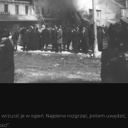
i wrzucić je w ogień. Najpierw rozgrzać, potem uwędzić,
ści”.