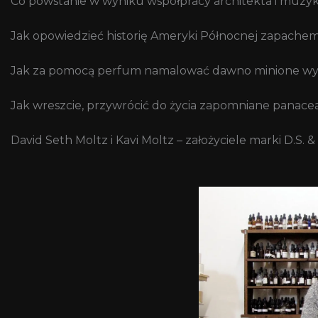
Co powstanie w wyniku współpracy architekta i muzy
Jak opowiedzieć historię Ameryki Północnej zapachem? 
Jak za pomocą perfum namalować dawno minione wy
Jak wreszcie, przywrócić do życia zapomniane panace
David Seth Moltz i Kavi Moltz – założyciele marki D.S. 