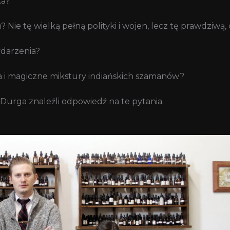
ka?
Nie tę wielką pełną polityki i wojen, lecz tę prawdziwą
darzenia?
a i magiczne mikstury indiańskich szamanów?
& Durga znaleźli odpowiedź na te pytania.