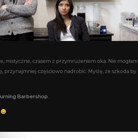
, mistyczne, czasem z przymrużeniem oka. Nie mogłam s
ę, przynajmniej częściowo nadrobić. Myślę, ze szkoda by 
urning Barbershop
.
.