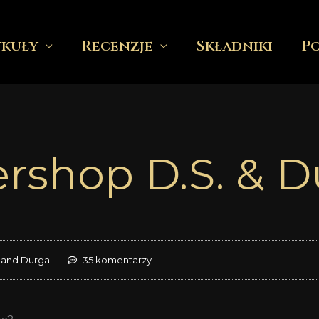
ykuły
Recenzje
Składniki
P
rshop D.S. & D
 and Durga
35 komentarzy