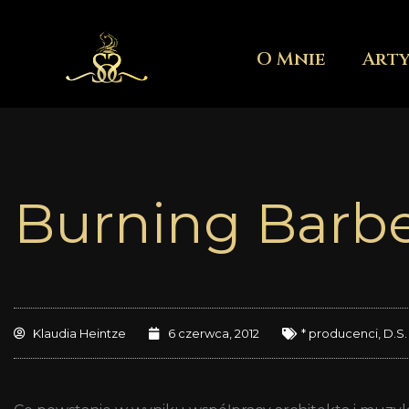
Przejdź
do
O Mnie
Art
treści
Burning Barbe
Klaudia Heintze
6 czerwca, 2012
* producenci
,
D.S.