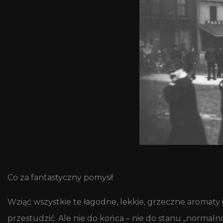
Co za fantastyczny pomysł!
Wziąć wszystkie te łagodne, lekkie, grzeczne aromaty 
przestudzić. Ale nie do końca – nie do stanu „normalno