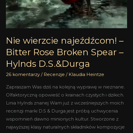
Hylnds
D.S.&Durga
Nie wierzcie najeźdźcom! –
Bitter Rose Broken Spear –
Hylnds D.S.&Durga
26 komentarzy
/
Recenzje
/
Klaudia Heintze
Zapraszam Was dziś na kolejną wyprawę w nieznane.
Olfaktoryczną opowieść o krainach czystych i dzikich.
Linia Hylnds znanej Wam już z wcześniejszych moich
recenzji marki D.S & Durga jest próbą uchwycenia
wspomnień dawno minionych kultur. Stworzone z
najwyższej klasy naturalnych składników kompozycje