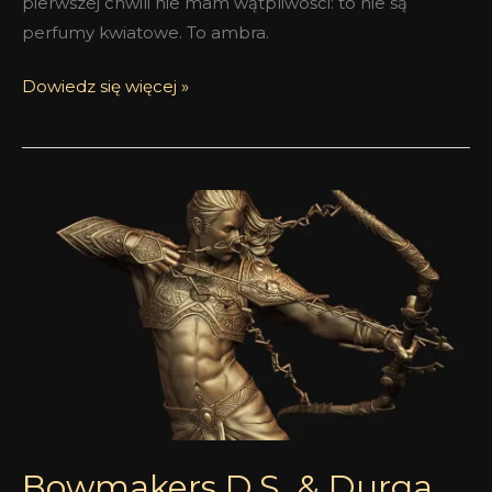
pierwszej chwili nie mam wątpliwości: to nie są
perfumy kwiatowe. To ambra.
Dowiedz się więcej »
Bowmakers
D.S.
&
Durga
Bowmakers D.S. & Durga