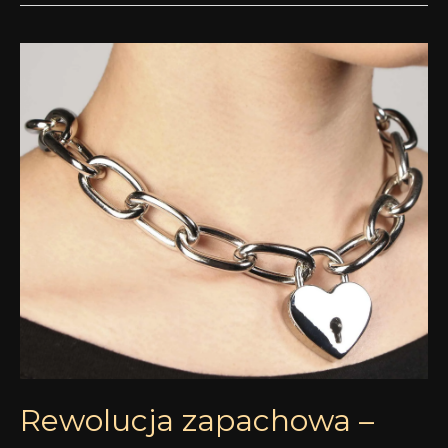
Rewolucja
zapachowa
–
wzmacniacz
perfum
Rewolucja zapachowa –