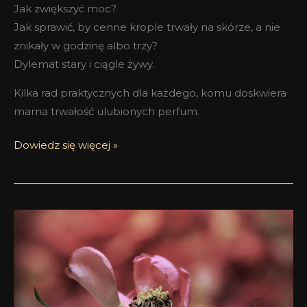
Jak zwiększyć moc?
Jak sprawić, by cenne krople trwały na skórze, a nie
znikały w godzinę albo trzy?
Dylemat stary i ciągle żywy.
Kilka rad praktycznych dla każdego, komu doskwiera
marna trwałość ulubionych perfum.
Dowiedz się więcej »
TOP
5
najdziwniejszych
perfum
różanych