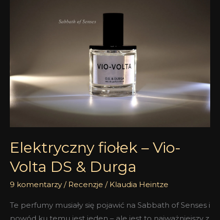
fiołek
–
Vio-
Volta
DS
&
Durga
Elektryczny fiołek – Vio-
Volta DS & Durga
9 komentarzy
/
Recenzje
/
Klaudia Heintze
Te perfumy musiały się pojawić na Sabbath of Senses i
powód ku temu jest jeden – ale jest to najważniejszy z