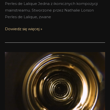
Perles de Lalique Jedna z ikonicznych kompozycji
mainstreamu. Stworzone przez Nathalie Lorson
Perles de Lalique, zwane
Dowiedz się więcej »
Białe
wino
–
rarytas
dla
delikatnego
podniebienia