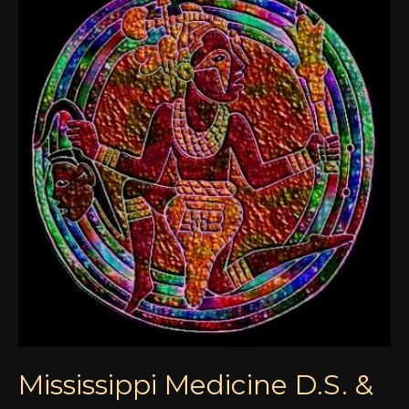
D.S.
&
Durga
Mississippi Medicine D.S. &