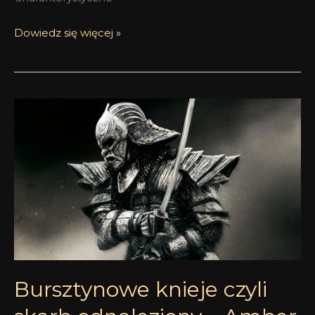
Dowiedz się więcej »
Bursztynowe
knieje
czyli
skarb
odnaleziony
–
Amber
Kiso
i
Amber
Bursztynowe knieje czyli
Teutonic