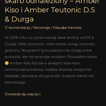
skarb odnaleziony – Amber
D.S
&
Kiso i Amber Teutonic D.S
Durga
& Durga
11 komentarzy
/
Recenzje
/
Klaudia Heintze
W 2018 roku na rynek weszły dwie ambry od DS &
Durga. Obie żywiczne i obie warte uwagi, recenzji i…
grzechu. Na grzech tymczasowo nie mogę sobie
pozwolić, ale na recenzje owszem. Pozwalam sobie.
Amber Kiso Rytuał w świętym lesie Kiso:
ceremonialna katana, rzadkie drzewa, świątynne
kadzidło, skórzana zbroja bushi. Kolejna miłość od
pierwszego
Dowiedz się więcej »