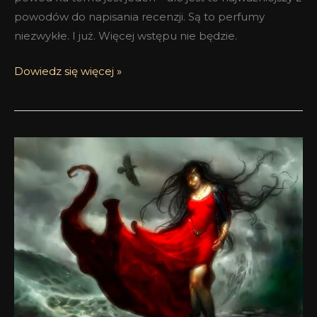
powodów do napisania recenzji. Są to perfumy
niezwykłe. I już. Więcej wstępu nie będzie.
Dowiedz się więcej »
Nie
wierzcie
najeźdźcom!
–
Bitter
Rose
Broken
Spear
–