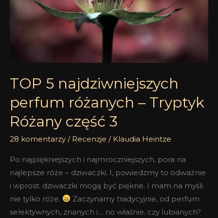
–
Tryptyk
Różany
część
3
TOP 5 najdziwniejszych
perfum różanych – Tryptyk
Różany część 3
28 komentarzy
/
Recenzje
/
Klaudia Heintze
Po najpiękniejszych i najmroczniejszych, pora na
najlepsze róże – dziwaczki. I, powiedzmy to odważnie
i wprost: dziwaczki mogą być piękne. I mam na myśli
nie tylko róże.
Zaczynamy tradycyjnie, od perfum
selektywnych, znanych i… no właśnie. czy lubianych?