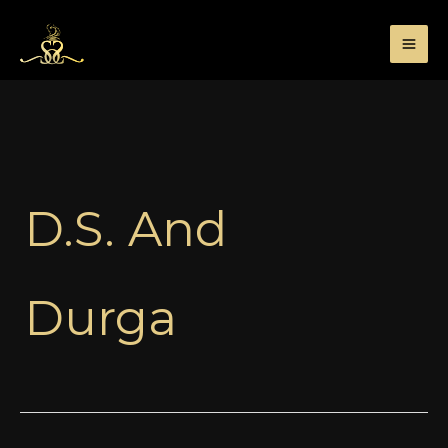
Przejdź
do
treści
D.S. And
Durga