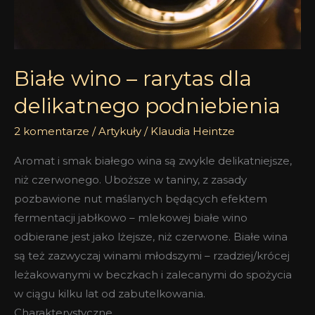
Białe wino – rarytas dla
delikatnego podniebienia
2 komentarze
/
Artykuły
/
Klaudia Heintze
Aromat i smak białego wina są zwykle delikatniejsze,
niż czerwonego. Uboższe w taniny, z zasady
pozbawione nut maślanych będących efektem
fermentacji jabłkowo – mlekowej białe wino
odbierane jest jako lżejsze, niż czerwone. Białe wina
są też zazwyczaj winami młodszymi – rzadziej/krócej
leżakowanymi w beczkach i zalecanymi do spożycia
w ciągu kilku lat od zabutelkowania.
Charakterystyczne