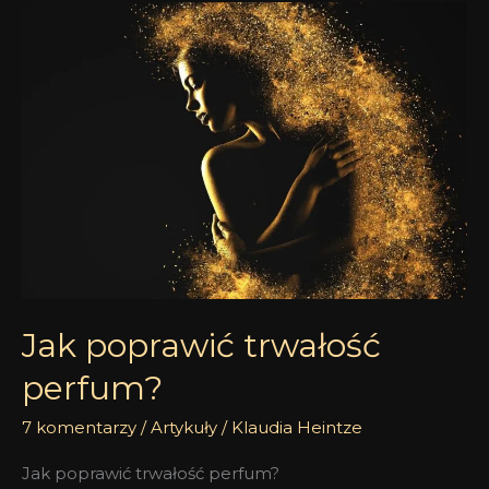
Jak
poprawić
trwałość
perfum?
Jak poprawić trwałość
perfum?
7 komentarzy
/
Artykuły
/
Klaudia Heintze
Jak poprawić trwałość perfum?