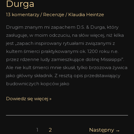
Durga
13 komentarzy
/
Recenzje
/
Klaudia Heintze
Drugim znanym mi zapachem D.S. & Durga, który
zasługuje, w moim odczuciu, na słów więcej, niż kilka
jest „zapach inspirowany rytuałami związanymi z
kultem śmierci praktykowanymi ok. 1200 roku n.e.
przez rdzenne ludy zamieszkujące dolinę Missisippi”.
Ale nie kult śmierci mnie skusił, tylko brzozowa żywica
jako główny składnik. Z resztą opis przedstawiający
budowniczych kopców jako
Dowiedz się więcej »
1
2
Następny
→