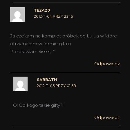
TEZA20
2012-11-04 PRZY 23:16
Ja czekam na komplet próbek od Lulua w które
otrzymałem w formie giftu;)
Pozdrawiam Sissss;-*
Odpowiedz
SABBATH
2012-11-05 PRZY 01:58
O! Od kogo takie gifty?!
Odpowiedz