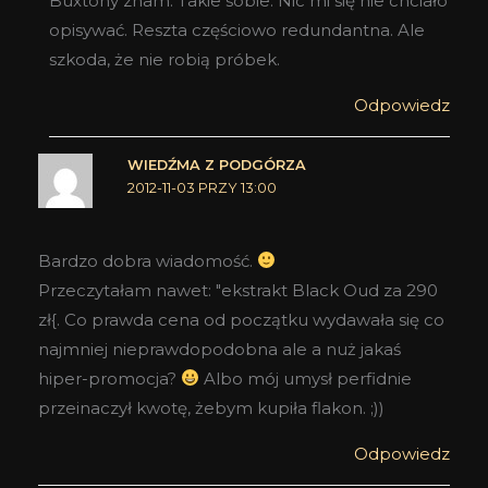
Buxtony znam. Takie sobie. Nic mi się nie chciało
opisywać. Reszta częściowo redundantna. Ale
szkoda, że nie robią próbek.
Odpowiedz
WIEDŹMA Z PODGÓRZA
2012-11-03 PRZY 13:00
Bardzo dobra wiadomość.
Przeczytałam nawet: "ekstrakt Black Oud za 290
zł{. Co prawda cena od początku wydawała się co
najmniej nieprawdopodobna ale a nuż jakaś
hiper-promocja?
Albo mój umysł perfidnie
przeinaczył kwotę, żebym kupiła flakon. ;))
Odpowiedz