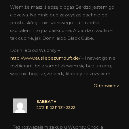
Wiem że masz, śledzę bloga:) Bardzo jestem go
ciekawa. Na mnie oud zazwyczaj pachnie po
prostu skórą – nic szałowego – a z rzadka
szpitalem, i to już paskudnie. A bardzo rzadko –
tak cudnie, jak Dorin, albo Black Cube.
Dorin leci od Wuchsy –
http://www.ausliebezumduft.de/
– i nawet go nie
rozbieram, bo z sampli zlewam się bez umiaru,
więc nie boję się, że będą kłopoty ze zużyciem.
Odpowiedz
SABBATH
2012-11-02 PRZY 22:22
Też rozważałam zakup u Wuchsy. Choć ja