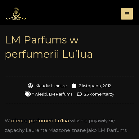
Przejdź
do
treści
LM Parfums w
perfumerii Lu’lua
Klaudia Heintze
2 listopada, 2012
* wieści
,
LM Parfums
25 komentarzy
W
ofercie perfumerii Lu’lua
właśnie pojawiły się
zapachy Laurenta Mazzone znane jako LM Parfums.