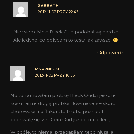
SABBATH
2012-11-02 PRZY 22:43
Nie wiem. Mnie Black Oud podobał się bardzo.
Ale jedyne, co polecam to testy. jak zawsze.
Odpowiedz
MKARNECKI
2012-11-02 PRZY 16:56
No to zamówiłam próbkę Black Oud…i jeszcze
koszmarnie drogą próbkę Bowmakers – skoro
chorowałaś na flakon, to trzeba poznać. I
pochwalę się, że Dorin Oud już do mnie leci:)
W ogóle, to niemal przegapiłam tego niusa, a