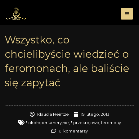
Przejdź
do
treści
Wszystko, co
chcielibyście wiedzieć o
feromonach, ale baliście
się zapytać
Klaudia Heintze
19 lutego, 2013
* okołoperfumeryjnie
,
* przekrojowo
,
feromony
61 komentarzy