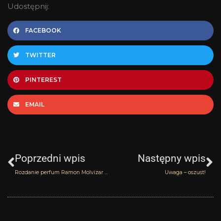
Udostępnij:
FACEBOOK
TWITTER
PINTEREST
EMAIL
Prev
N
Poprzedni wpis
Następny wpis
Rozdanie perfum Ramon Molvizar na Facebooku
Uwaga – oszust!