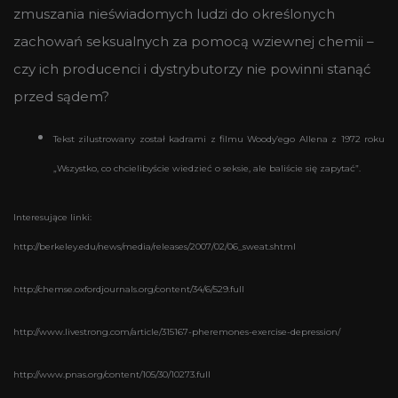
zmuszania nieświadomych ludzi do określonych
zachowań seksualnych za pomocą wziewnej chemii –
czy ich producenci i dystrybutorzy nie powinni stanąć
przed sądem?
Tekst zilustrowany został kadrami z filmu Woody’ego Allena z 1972 roku
„Wszystko, co chcielibyście wiedzieć o seksie, ale baliście się zapytać”.
Interesujące linki:
http://berkeley.edu/news/media/releases/2007/02/06_sweat.shtml
http://chemse.oxfordjournals.org/content/34/6/529.full
http://www.livestrong.com/article/315167-pheremones-exercise-depression/
http://www.pnas.org/content/105/30/10273.full