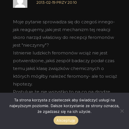
2013-02-19 PRZY 20:10
Moje pytanie sprowadza się do czegoś innego-
jak reagujemy, jaki jest mechanizm tej reakcji
skoro narząd właściwy do recepcji feromonów
jest "nieczynny"?
Istnienie ludzkich feromonów wciąż nie jest
potwierdzone, jakiś zespół badaczy podał czas
temu jakiś klasę związków chemicznych o
których mógłby należeć feromony- ale to wciąż
hipotezy.
Postuluję że nie wszystko to na co na drodze
węchowej reagujemy musi być od razu
Ta strona korzysta z ciasteczek aby świadczyć usługi na
najwyższym poziomie. Dalsze korzystanie ze strony oznacza,
feromonem – i tylko tyle.
że zgadzasz się na ich użycie.
Odpowiedz
Akceptuję