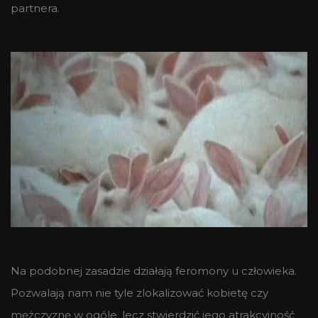
partnera.
Na podobnej zasadzie działają feromony u człowieka.
Pozwalają nam nie tyle zlokalizować kobietę czy
mężczyznę w ogóle, lecz stwierdzić jego atrakcyjność