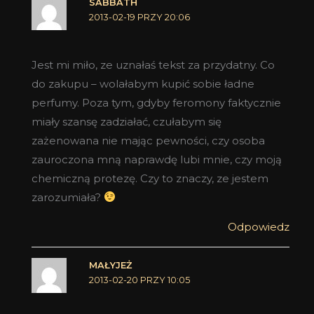
SABBATH
2013-02-19 PRZY 20:06
Jest mi miło, ze uznałaś tekst za przydatny. Co
do zakupu – wolałabym kupić sobie ładne
perfumy. Poza tym, gdyby feromony faktycznie
miały szansę zadziałać, czułabym się
zażenowana nie mając pewności, czy osoba
zauroczona mną naprawdę lubi mnie, czy moją
chemiczną protezę. Czy to znaczy, ze jestem
zarozumiała?
Odpowiedz
MAŁYJEŻ
2013-02-20 PRZY 10:05