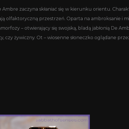
e Ambre zaczyna skłaniać się w kierunku orientu. Chara
ają olfaktoryczną przestrzeń. Oparta na ambroksanie i 
orfozy – otwierający się swojską, bladą jabłonią De Ambr
sty, czy żywiczny. Ot – wiosenne słoneczko oglądane pr