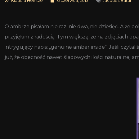
Klaudia Heintze
6 czerwca, 2013
Jacques Battini
O ambrze pisałam nie raz, nie dwa, nie dziesięć. A że
przyjęłam z radością. Tym większą, że na zdjęciach op
intrygujący napis: „genuine amber inside”. Jeśli czytali
już, że obecność nawet śladowych ilości naturalnej 