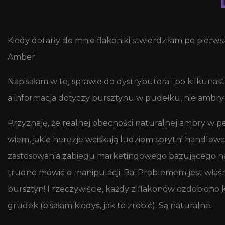
Kiedy dotarły do mnie flakoniki stwierdziłam po pierws
Amber.
Napisałam w tej sprawie do dystrybutora i po kilkuna
a informacja dotyczy bursztynu w pudełku, nie ambry 
Przyznaję, że realnej obecności naturalnej ambry w pe
wiem, jakie herezje wciskają ludziom sprytni handl
zastosowania zabiegu marketingowego bazującego na
trudno mówić o manipulacji. Ba! Problemem jest właśni
bursztyn! I rzeczywiście, każdy z flakonów ozdobion
grudek (pisałam kiedyś, jak to zrobić). Są naturalne.