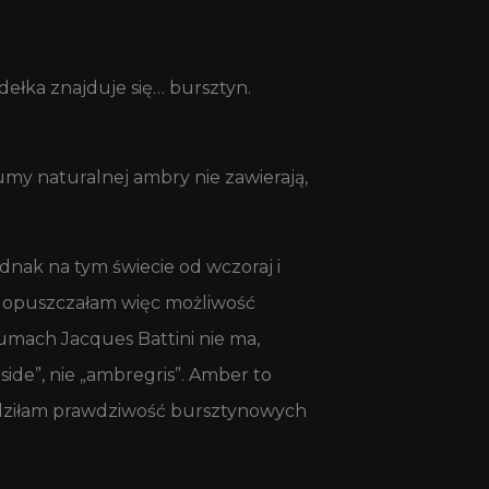
dełka znajduje się… bursztyn.
umy naturalnej ambry nie zawierają,
dnak na tym świecie od wczoraj i
 dopuszczałam więc możliwość
mach Jacques Battini nie ma,
ide”, nie „ambregris”. Amber to
awdziłam prawdziwość bursztynowych