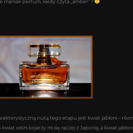
e maniak perfum, kiedy czyta „amber”?
rakterystyczną nutą tego etapu jest kwiat jabłoni – równi
kwiat wiśni kojarzy mi się raczej z Japonią, a kwiat jabło