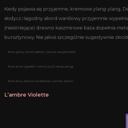
Kiedy pojawia się przyjemne, kremowe ylang-ylang, D
słodycz i łagodny akord waniliowy przyjemnie wypełni
(nieistniejące) drewno kaszmirowe baza dopełnia metam
bursztynowy. Nie jakoś szczególnie sugestywnie złoci
Nuta głowy: kwiat jabłoni, cytryna, bergamotka
Nuta serca: jagodlin wonny (czyli ylang-ylang)
Nuta bazy: drzewo sandałowe, wanilia, piżmo
L’ambre Violette