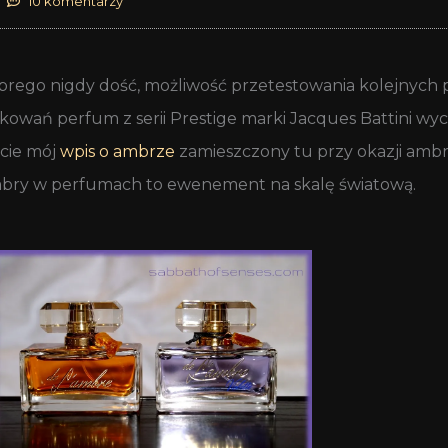
10 komentarzy
 dobrego nigdy dość, możliwość przetestowania kolejnych
akowań perfum z serii Prestige marki Jacques Battini wyc
ście mój
wpis o ambrze
zamieszczony tu przy okazji ambr
ambry w perfumach to ewenement na skalę światową.