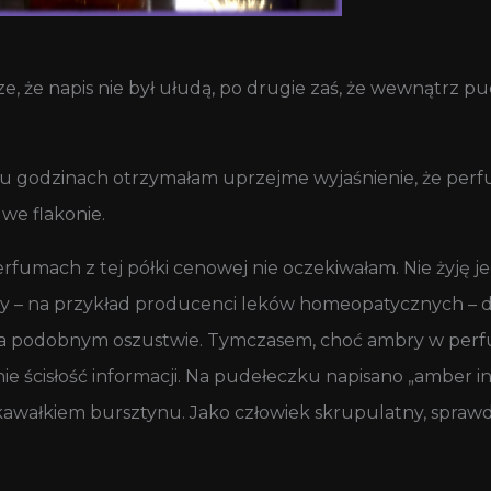
ze, że napis nie był ułudą, po drugie zaś, że wewnątrz pu
stu godzinach otrzymałam uprzejme wyjaśnienie, że perf
we flakonie.
rfumach z tej półki cenowej nie oczekiwałam. Nie żyję je
owcy – na przykład producenci leków homeopatycznych –
 podobnym oszustwie. Tymczasem, choć ambry w perfu
e ścisłość informacji. Na pudełeczku napisano „amber ins
o kawałkiem bursztynu. Jako człowiek skrupulatny, spr