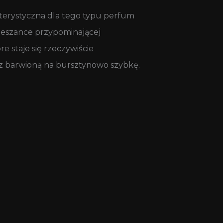
kterystyczna dla tego typu perfum
mieszance przypominającej
e staje się rzeczywiście
zez barwioną na bursztynowo szybkę.