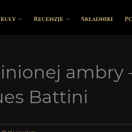
ykuły
Recenzje
Składniki
P
inionej ambry –
es Battini