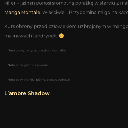
killer – jaśmin ponosi sromotną porażkę w starciu z 
Manga Montale
. Właściwie… Przypomina mi go na każdy
Kurs obrony przed człowiekiem uzbrojonym w mango w
malinowych landrynek.
Nuta głowy: cytryna, brzoskwinia, malina
Nuta serca: jaśmin i piwonia
Nuta bazy: wanilia, piżmo, drzewo cedrowe
L’ambre Shadow