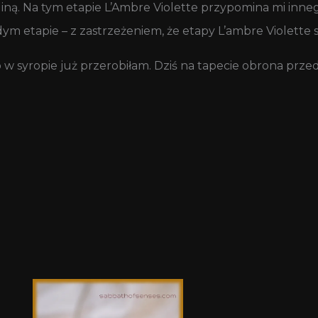
maliną. Na tym etapie L’Ambre Violette przypomina mi i
m etapie – z zastrzeżeniem, że etapy L’ambre Violette s
 syropie już przerobiłam. Dziś na tapecie obrona prz