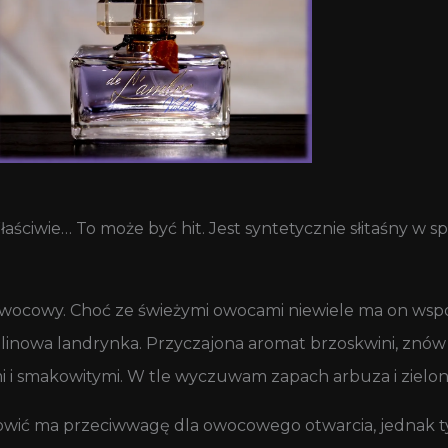
ściwie… To może być hit. Jest syntetycznie słitaśny w spos
owocowy. Choć ze świeżymi owocami niewiele ma on wspó
linowa landrynka. Przyczajona aromat brzoskwini, znów
i i smakowitymi. W tle wyczuwam zapach arbuza i zielo
owić ma przeciwwagę dla owocowego otwarcia, jednak 