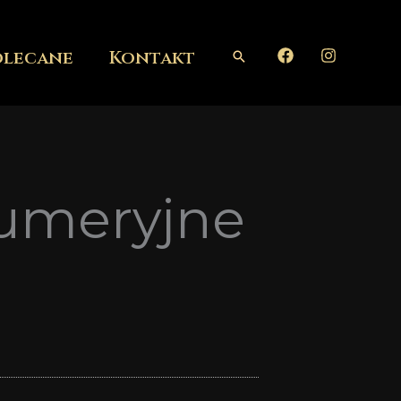
olecane
Kontakt
Szukaj
fumeryjne