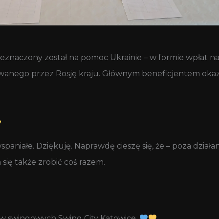
znaczony został na pomoc Ukrainie – w formie wpłat na 
owanego przez Rosję kraju. Głównym beneficjentem okaza
 wspaniałe. Dziękuję. Naprawdę cieszę się, że – poza dzia
się także zrobić coś razem.
ów swingowych Swing City Katowice.