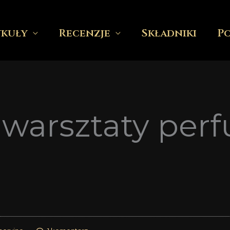
ykuły
Recenzje
Składniki
P
warsztaty per