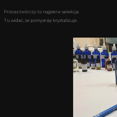
Proces twórczy to najpierw selekcja.
Tu widać, że pomysł się krystalizuje.