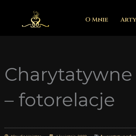
Przejdź
do
O Mnie
Art
treści
Charytatywne 
– fotorelacje