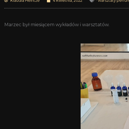
Klaudia Heintze
4 kwietnia, 2022
* warsztaty perfu
Marzec był miesiącem wykładów i warsztatów.