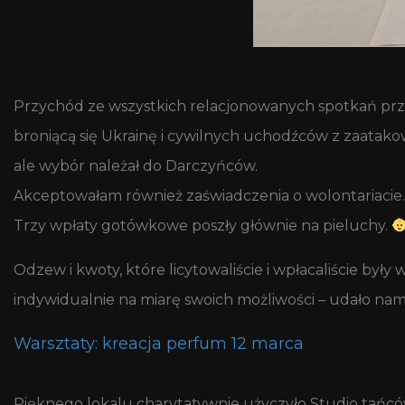
Przychód ze wszystkich relacjonowanych spotkań prze
broniącą się Ukrainę i cywilnych uchodźców z zaatak
ale wybór należał do Darczyńców.
Akceptowałam również zaświadczenia o wolontariacie.
Trzy wpłaty gotówkowe poszły głównie na pieluchy.
Odzew i kwoty, które licytowaliście i wpłacaliście były
indywidualnie na miarę swoich możliwości – udało nam 
Warsztaty: kreacja perfum 12 marca
Pięknego lokalu charytatywnie użyczyło Studio tańc