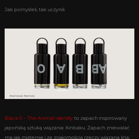
Jak pomyśleli, tak uczynili.
Black 0 – The Animal Identity
to zapach inspirowany
japońską sztuką wiązania: Kinbaku. Zapach zniewalać
ma jak misternie i ze znajomością rzeczy wiązana lina;