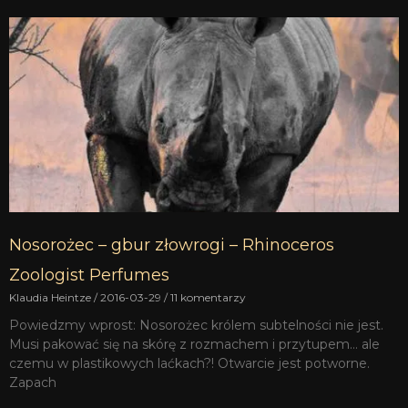
Nosorożec – gbur złowrogi – Rhinoceros
Zoologist Perfumes
Klaudia Heintze
2016-03-29
11 komentarzy
Powiedzmy wprost: Nosorożec królem subtelności nie jest.
Musi pakować się na skórę z rozmachem i przytupem… ale
czemu w plastikowych laćkach?! Otwarcie jest potworne.
Zapach