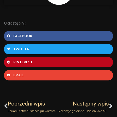
Udostępnij:
FACEBOOK
TWITTER
PINTEREST
EMAIL
Prev
N
Poprzedni wpis
Następny wpis
Ferrari Leather Essence już wkrótce
Recenzje gościnne – Weronika o Mistral Patchouli Atelier Cologne