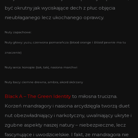
być okrutny jak wyciskające dech z płuc objęcia
nieubłaganego lecz ukochanego oprawcy.
Nuty zapachowe:
Nuty głowy: yuzu, czerwona pomarańcza (blood orange i
blood
pewnie ma tu
znaczenie)
Nuty serca: konopie (tak, tak), nasiona marchwi
Nuty bazy: ciemne drewna, ambra, akord skórzany
Black A – The Green Identity
to miłosna trucizna.
Korzeń mandragory i nasiona arcydzięgla tworzą duet
nut obezwładniający i narkotyczny, uwalniający ukryte i
zgubne aspekty naszej natury – niebezpieczne, lecz
fascynujące i uwodzicielskie. I fakt, ze mandragora nie