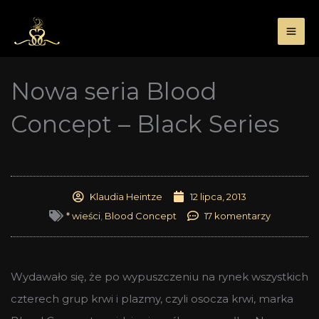
Przejdź
do
treści
Nowa seria Blood
Concept – Black Series
Klaudia Heintze
12 lipca, 2013
* wieści
,
Blood Concept
17 komentarzy
Wydawało się, że po wypuszczeniu na rynek wszystkich
czterech grup krwi i plazmy, czyli osocza krwi, marka