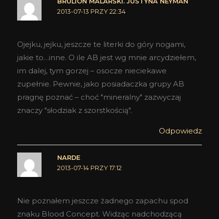
BRULION MALARSKI. JUSTYNA NEYMAN
2013-07-13 PRZY 22:34
Ojejku, jejku, jeszcze te literki do góry nogami,
jakie to…inne. O ile AB jest wg mnie arcydziełem,
im dalej, tym gorzej – osocze nieciekawe
zupełnie. Pewnie, jako posiadaczka grupy AB
pragnę poznać – choć "mineralny" zazwyczaj
znaczy "słodziak z szorstkością".
Odpowiedz
NARDE
2013-07-14 PRZY 17:12
Nie poznałem jeszcze żadnego zapachu spod
znaku Blood Concept. Widząc nadchodzącą