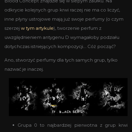
Blood Concept znajdzie się w ślepym zaułku. Na
odkrycie kolejnych grup krwi raczej nie ma co liczyć,
inne płyny ustrojowe mają już swoje perfumy (o czym
szerzej
w tym artykule
), tworzenie perfum z
uwzględnieniem antygenu D wymagałoby podziału
dotychczas istniejących kompozycji… Cóż począć?
Ano, stworzyć perfumy dla tych samych grup, tylko
nazwać je inaczej.
Grupa 0 to najbardziej pierwotna z grup krwi