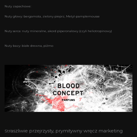
Nuty zapachowe:
Nuty głowy: bergamota, zielony pieprz, Metyl-pamplemousse
Nuty serca: nuty mineralne, akord piperonalowy (czyli heliotropinowy)
Nuty bazy: białe drewna, piżmo
raszliwie przejrzysty, prymitywny wręcz marketing
St