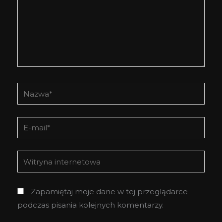
Nazwa*
E-
mail*
Witryna
internetowa
Zapamiętaj moje dane w tej przeglądarce
podczas pisania kolejnych komentarzy.