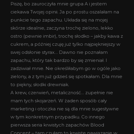
Piszę, bo zauroczyła mnie grupa A i jestem
ciekawa Twojej opinii. Ja po prostu oszalałam na
punkcie tego zapachu. Układa się na mojej
skórze idealnie, zaczyna trochę zielono, lekko
ostro (pewnie imbir), trochę słodko – jakby kawa z
cukrem, a później czuję już tylko najpiękniejszy w
swej odsłonie styrax… Dawno nie poznałam
zapachu, który tak bardzo by się zmieniał. I
zadziwiał mnie. Nie określiłabym go w ogóle jako
zielony, a z tym już gdzieś się spotkałam. Dla mnie
to piękny, słodki drewniak.
A krew, czerwień, metaliczność… zupełnie nie
mam tych skojarzeń. W żaden sposób cały
marketing i otoczka nie są dla mnie sugestywne
w tym konkretnym przypadku. Co innego
pierwsza seria krwistych zapachów Blood
Concept – tam czułam to krwiste nawiązanie w