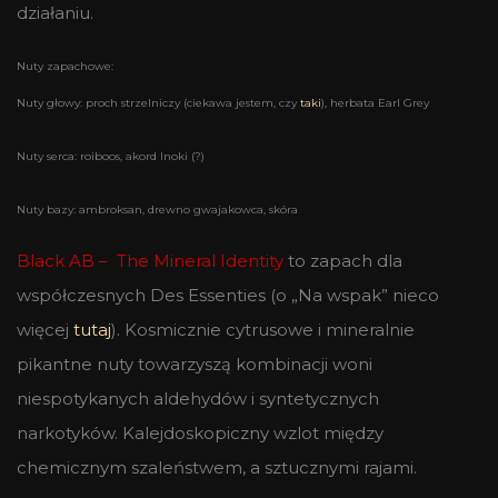
działaniu.
Nuty zapachowe:
Nuty głowy: proch strzelniczy (ciekawa jestem, czy
taki
), herbata Earl Grey
Nuty serca: roiboos, akord Inoki (?)
Nuty bazy: ambroksan, drewno gwajakowca, skóra
Black AB – The Mineral Identity
to zapach dla
współczesnych Des Essenties (o „Na wspak” nieco
więcej
tutaj
). Kosmicznie cytrusowe i mineralnie
pikantne nuty towarzyszą kombinacji woni
niespotykanych aldehydów i syntetycznych
narkotyków. Kalejdoskopiczny wzlot między
chemicznym szaleństwem, a sztucznymi rajami.