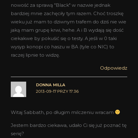
nowość za sprawą "Black" w nazwie jednak
bardziej mnie zachęciły tym razem. Choć troszkę
wieku już mam to dziwnym trafem do dziś nie wie
jaką mam grupę krwi, hehe. A i B wydają się dość
ciekakwe by pokuśić się o testy. A jeśli w 0 taki
wysyp konopi co haszu w BA (tyle co NIC) to
raczej lipnie to widzę.
Odpowiedz
DONNA MILLA
2013-09-17 PRZY 17:36
Witaj Sabbath, po długim milczeniu wracam
Jestem bardzo ciekawa, udało Ci się już poznać tę
serię?