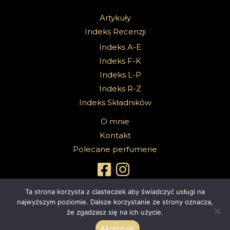
Artykuły
Indeks Recenzji
Indeks A-E
Indeks F-K
Indeks L-P
Indeks R-Z
Indeks Składników
O mnie
Kontakt
Polecane perfumerie
Ta strona korzysta z ciasteczek aby świadczyć usługi na
najwyższym poziomie. Dalsze korzystanie ze strony oznacza,
że zgadzasz się na ich użycie.
Copyright 2026 @Sabbath Of Senses |
Z dumą wspierane przez
4ec.eu - strony www i sklepy internetowe
Akceptuję