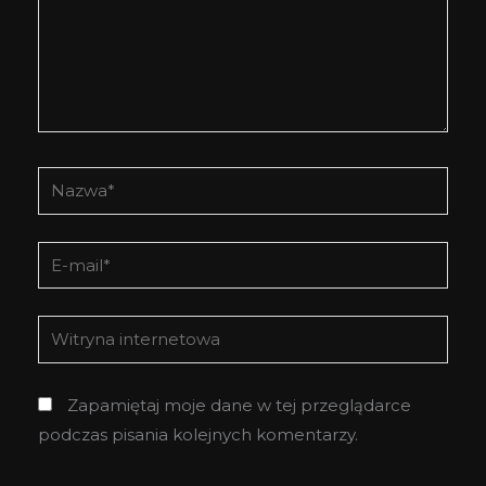
Nazwa*
E-
mail*
Witryna
internetowa
Zapamiętaj moje dane w tej przeglądarce
podczas pisania kolejnych komentarzy.