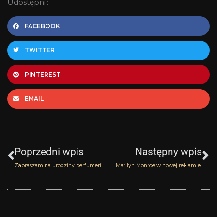
Udostępnij:
FACEBOOK
TWITTER
PINTEREST
EMAIL
Prev
N
Poprzedni wpis
Następny wpis
Zapraszam na urodziny perfumerii Laselection
Marilyn Monroe w nowej reklamie!