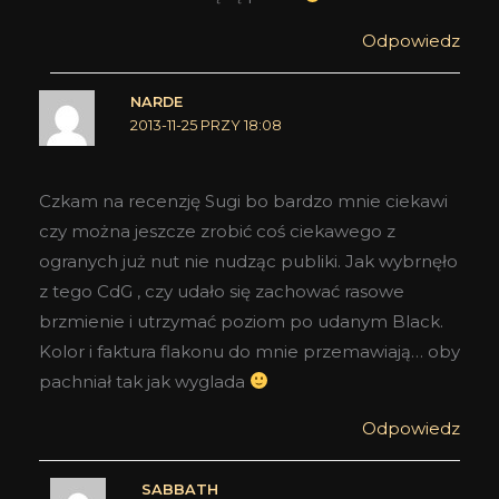
Odpowiedz
NARDE
2013-11-25 PRZY 18:08
Czkam na recenzję Sugi bo bardzo mnie ciekawi
czy można jeszcze zrobić coś ciekawego z
ogranych już nut nie nudząc publiki. Jak wybrnęło
z tego CdG , czy udało się zachować rasowe
brzmienie i utrzymać poziom po udanym Black.
Kolor i faktura flakonu do mnie przemawiają… oby
pachniał tak jak wyglada
Odpowiedz
SABBATH