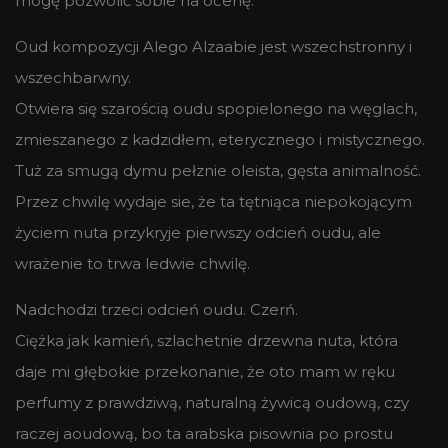
mogę pozwolić sobie na ocenę.
Oud kompozycji Alego Alzaabie jest wszechstronny i
wszechbarwny.
Otwiera się szarością oudu spopielonego na węglach,
zmieszanego z kadzidłem, eterycznego i mistycznego.
Tuż za smugą dymu pełznie oleista, gęsta animalność.
Przez chwilę wydaje sie, że ta tętniąca niepokojącym
życiem nuta przykryje pierwszy odcień oudu, ale
wrażenie to trwa ledwie chwilę.
Nadchodzi trzeci odcień oudu. Czerń.
Ciężka jak kamień, szlachetnie drzewna nuta, która
daje mi głębokie przekonanie, że oto mam w ręku
perfumy z prawdziwą, naturalną żywicą oudową, czy
raczej aoudową, bo ta arabska pisownia po prostu