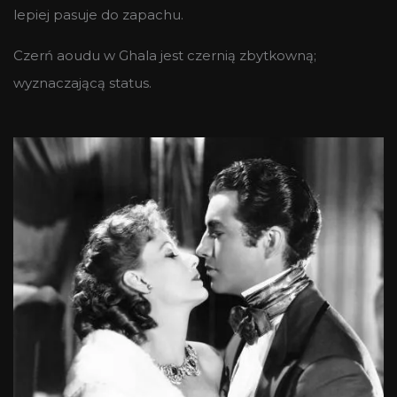
lepiej pasuje do zapachu.
Czerń aoudu w Ghala jest czernią zbytkowną;
wyznaczającą status.