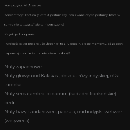
Kompozytor: Ali Alzaabie
Koncentracja: Parfum (ekstrakt perfum czyli tak zwane czyste perfumy, które w
sumie nie są „czyste” ale są hiperstężone)
Projekcja: Łooopanie
Trwałość: Takiej projekcji, że „łopanie” to z 10 godzin, ale do momentu, aż zapach
naprawdę zniknie to… no nie wiem… z dobę?
Nuty zapachowe:
Nuty głowy: oud Kalakasi, absolut róży indyjskiej, róża
turecka
Nuty serca: ambra, olibanum (kadzidło frankońskie),
cedr
Nuty bazy: sandałowiec, paczula, oud indyjski, wetiwer
(wetyweria)