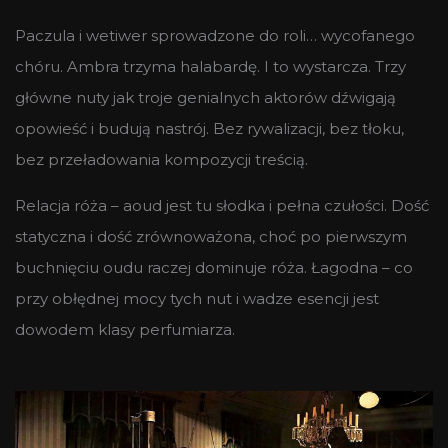
Paczula i wetiwer sprowadzone do roli… wycofanego
chóru. Ambra trzyma halabardę. I to wystarcza. Trzy
główne nuty jak troje genialnych aktorów dźwigają
opowieść i budują nastrój. Bez rywalizacji, bez tłoku,
bez przeładowania kompozycji treścią.
Relacja róża – aoud jest tu słodka i pełna czułości. Dość
statyczna i dość zrównoważona, choć po pierwszym
buchnięciu oudu raczej dominuje róża. Łagodna – co
przy obłędnej mocy tych nut i wadze esencji jest
dowodem klasy perfumiarza.