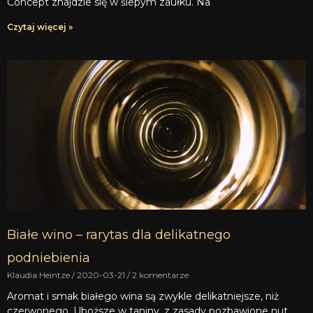
Concept znajdzie się w ślepym zaułku. Na
Czytaj więcej »
Białe wino – rarytas dla delikatnego
podniebienia
Klaudia Heintze
2020-03-21
2 komentarze
Aromat i smak białego wina są zwykle delikatniejsze, niż
czerwonego. Uboższe w taniny, z zasady pozbawione nut