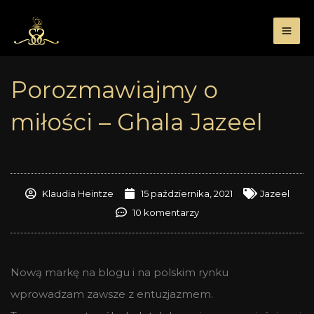
Przejdź
do
treści
Porozmawiajmy o
miłości – Ghala Jazeel
Klaudia Heintze
15 października, 2021
Jazeel
10 komentarzy
Nową markę na blogu i na polskim rynku
wprowadzam zawsze z entuzjazmem.