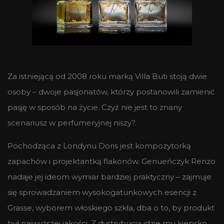
Za istniejącą od 2008 roku marką Villa Buti stoją dwie
osoby – dwoje pasjonatów, którzy postanowili zamienić
pasję w sposób na życie. Czyż nie jest to znany
scenariusz w perfumeryjnej niszy?.
Pochodząca z Londynu Doris jest kompozytorką
zapachów i projektantką flakonów. Genueńczyk Renzo
nadaje jej ideom wymiar bardziej praktyczny – zajmuje
się sprowadzaniem wysokogatunkowych esencji z
Grasse, wyborem włoskiego szkła, dba o to, by produkt
był najwyższej jakości. Z dystrybucją idzie mu kiepsko,