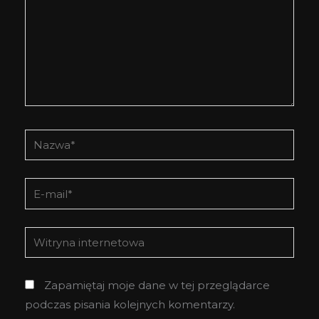
Nazwa*
E-
mail*
Witryna
internetowa
Zapamiętaj moje dane w tej przeglądarce
podczas pisania kolejnych komentarzy.