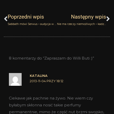
Prev
N
Poprzedni wpis
Następny wpis
Sabbath mówi Serwus – audycja w Radio Katowice
Nie ma rzeczy niemożliwych – kadzidło z bananem
8 komentarzy do “Zapraszam do Willi Buti :)”
KATALINA
2013-11-04 PRZY 18:12
Ciekawe jak pachnie na żywo. Nie wiem czy
byłabym skłonna nosić takie perfumy
permanentnie, mimo że część nut brzmi swojsko,