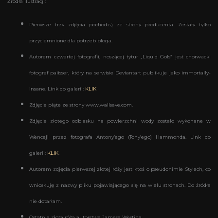
Źródła ilustracji:
Pierwsze trzy zdjęcia pochodzą ze strony producenta. Zostały tylko
przyciemnione dla potrzeb bloga.
Autorem czwartej fotografii, noszącej tytuł „Liquid Gols” jest chorwacki
fotograf
paiisser, który na serwisie Deviantart publikuje jako immortally-
insane. Link do galerii:
KLIK
Zdjęcie piąte ze strony www.wallsave.com.
Zdjęcie złotego odblasku na powierzchni wody zostało wykonane w
Wenceji przez fotografa Antony’ego (Tony’ego) Hammonda. Link do
galerii:
KLIK
.
Autorem zdjęcia pierwszej złotej róży jest ktoś o pseudonimie Stylech, co
wnioskuję z nazwy pliku pojawiającego się na wielu stronach. Do źródła
nie dotarłam.
Ostatnia złota róża autorstwa Jamesa Westina.