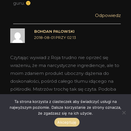
guru.
Odpowiedz
BOHDAN PALOWSKI
2018-08-01 PRZY 02:13
Czytając wywiad z Roja trudno nie oprzeć się
wrażeniu, że ma narcystyczne ingrediencje, ale to
moim zdaniem produkt uboczny dążenia do
doskonałości, pośród całego tłumu idącego na
półśrodki. Mistrzów trochę tak się czyta. Podoba
mi się tez jego definicja Haut Luxury . Mogę
Ta strona korzysta z ciasteczek aby świadczyć usługi na
skosztować domowo robionych konfitur, które
najwyższym poziomie. Dalsze korzystanie ze strony oznacza,
moze sa najlepsze na świecie, czy oliwek, które są
że zgadzasz się na ich użycie.
rozprowadzane tylko do kilku sklepów. Tu nei
Akceptuję
chodzi o tworzenie sztucznej niedostępności