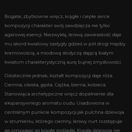
Bogate, zbytkowne wręcz, krągłe i ciepłe serce
kompozycji charakter swój zawdzięcza nie tylko
agarowej esencji. Niezwykłą, leniwą zawiesistość daje
mu akord kwiatowy zastygły gdzieś w pół drogi między
kremowością, a miodową słodyczą dającą białym
kwiatom charakterystyczną aurę bujnej zmysłowości.
Ostatecznie jednak, kształt kompozycji daje róża.
Ciemna, oleista, gęsta. Ciężka, bierna, kobieca.
Stanowiąca archetypiczne wręcz dopełnienie dla
ekspansywnego aromatu oudu. Usadowiona w
centralnym punkcie kompozycji jak pulchna dziewoja
w strumieniu, którego ciemny, leniwy nurt rozstępuje
się omywając jej krągłe pośladki. Krągła dziewoja nie