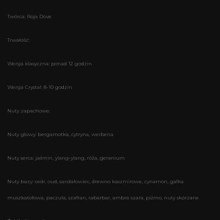
Twórca: Roja Dove
Trwałość:
Wersja klasyczna: ponad 12 godzin
Wersja Crystal: 8-10 godzin
Nuty zapachowe:
Nuty głowy: bergamotka, cytryna, werbena
Nuty serca: jaśmin, ylang-ylang, róża, geranium
Nuty bazy: cedr, oud, sandałowiec, drewno kaszmirowe, cynamon, gałka
muszkatołowa, paczula, szafran, rabarbar, ambra szara, piżmo, nuty skórzane