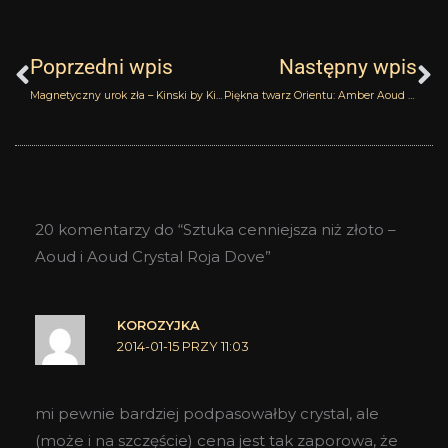
Prev
N
Poprzedni wpis
Następny wpis
Magnetyczny urok zła – Kinski by Kinski
Piękna twarz Orientu: Amber Aoud Roja Dove Parfums
20 komentarzy do “Sztuka cenniejsza niż złoto –
Aoud i Aoud Crystal Roja Dove”
KOROZYJKA
2014-01-15 PRZY 11:03
mi pewnie bardziej podpasowałby crystal, ale
(może i na szczęście) cena jest tak zaporowa, że