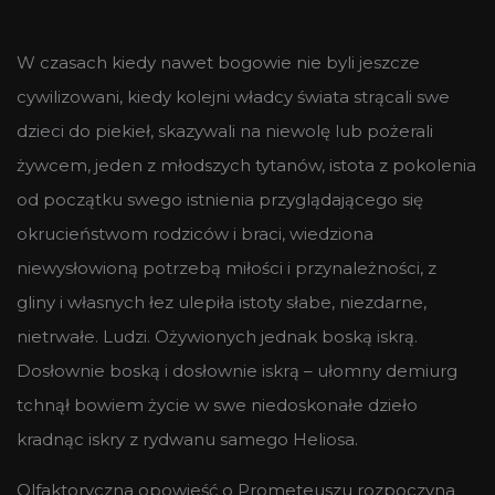
W czasach kiedy nawet bogowie nie byli jeszcze
cywilizowani, kiedy kolejni władcy świata strącali swe
dzieci do piekieł, skazywali na niewolę lub pożerali
żywcem, jeden z młodszych tytanów, istota z pokolenia
od początku swego istnienia przyglądającego się
okrucieństwom rodziców i braci, wiedziona
niewysłowioną potrzebą miłości i przynależności, z
gliny i własnych łez ulepiła istoty słabe, niezdarne,
nietrwałe. Ludzi. Ożywionych jednak boską iskrą.
Dosłownie boską i dosłownie iskrą – ułomny demiurg
tchnął bowiem życie w swe niedoskonałe dzieło
kradnąc iskry z rydwanu samego Heliosa.
Olfaktoryczna opowieść o Prometeuszu rozpoczyna