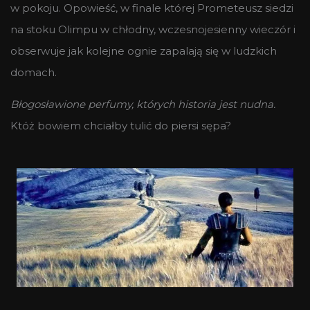
w pokoju. Opowieść, w finale której Prometeusz siedzi
na stoku Olimpu w chłodny, wczesnojesienny wieczór i
obserwuje jak kolejne ognie zapalają się w ludzkich
domach.
Błogosławione perfumy, których historia jest nudna.
Któż bowiem chciałby tulić do piersi sępa?