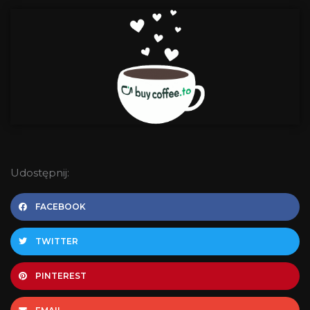
Udostępnij:
FACEBOOK
TWITTER
PINTEREST