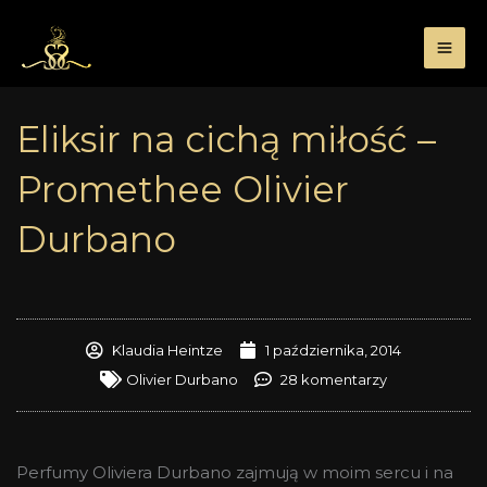
Przejdź
do
treści
Eliksir na cichą miłość –
Promethee Olivier
Durbano
Klaudia Heintze
1 października, 2014
Olivier Durbano
28 komentarzy
Perfumy Oliviera Durbano zajmują w moim sercu i na