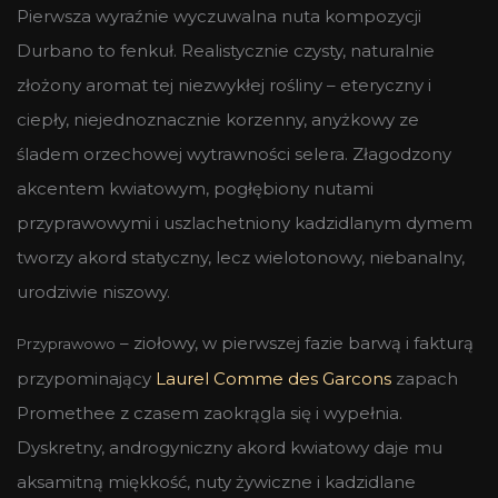
Pierwsza wyraźnie wyczuwalna nuta kompozycji
Durbano to fenkuł. Realistycznie czysty, naturalnie
złożony aromat tej niezwykłej rośliny – eteryczny i
ciepły, niejednoznacznie korzenny, anyżkowy ze
śladem orzechowej wytrawności selera. Złagodzony
akcentem kwiatowym, pogłębiony nutami
przyprawowymi i uszlachetniony kadzidlanym dymem
tworzy akord statyczny, lecz wielotonowy, niebanalny,
urodziwie niszowy.
– ziołowy, w pierwszej fazie barwą i fakturą
Przyprawowo
przypominający
Laurel Comme des Garcons
zapach
Promethee z czasem zaokrągla się i wypełnia.
Dyskretny, androgyniczny akord kwiatowy daje mu
aksamitną miękkość, nuty żywiczne i kadzidlane