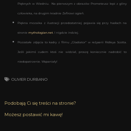
Pięknych w Wiedniu. Na pierwszym z obrazów Prometeusz lepi z gliny
człowieka, na drugim kradnie Zefirowi ogień.
Piękna mozaika z ilustracji przedostatniej pojawia się przy hasłach na
stronie
mythologian.net
. I nigdzie indziej.
Pozostałe zdjęcia to kadry z filmu „Gladiator” w reżyserii Ridleya Scotta.
Jeśli jakimś cudem ktoś nie widział, proszę koniecznie nadrobić to
niedopatrzenie. Wspaniały!
OLIVIER DURBANO
Podobają Ci się treści na stronie?
Możesz postawić mi kawę!