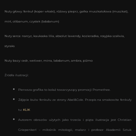
Nuty głowy: fenkuł (koper włoski), różowy pieprz, gałka muszkatołowa (muszkat),
mirt, olibanum, czystek (labdanum)
Nuty serca: narcyz, kaukaska lilia, absolut lawendy, kozieradka, rosyjska szałwia,
styraks
Nuty bazy: cedr, wetiwer, mirra, labdanum, ambra, piżmo
Źródła ilustracji:
Pierwsza grafika to kolaż towarzyszący promocji Promethee.
Zdjęcie bulw fenkułu ze strony Abel&Cole. Przepis na smakowite fenkuły
tu:
KLIK
Autorem obrazów użytych jako trzecia i piąta ilustracja jest Christian
Griepenkerl – miłośnik mitologii, malarz i profesor Akademii Sztuk