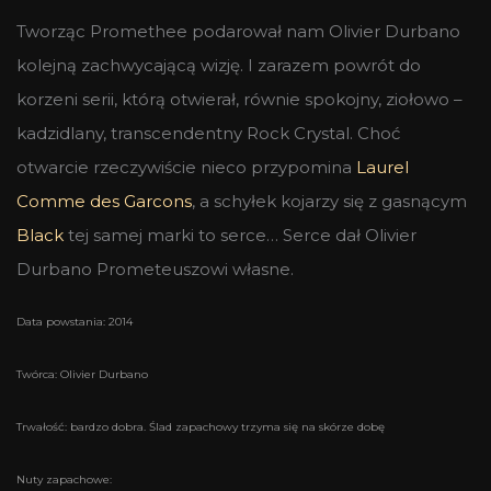
Tworząc Promethee podarował nam Olivier Durbano
kolejną zachwycającą wizję. I zarazem powrót do
korzeni serii, którą otwierał, równie spokojny, ziołowo –
kadzidlany, transcendentny Rock Crystal. Choć
otwarcie rzeczywiście nieco przypomina
Laurel
Comme des Garcons
, a schyłek kojarzy się z gasnącym
Black
tej samej marki to serce… Serce dał Olivier
Durbano Prometeuszowi własne.
Data powstania: 2014
Twórca: Olivier Durbano
Trwałość: bardzo dobra. Ślad zapachowy trzyma się na skórze dobę
Nuty zapachowe: