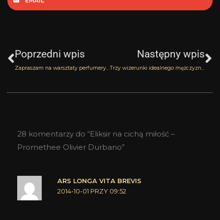
EMAIL
Prev
N
Poprzedni wpis
Następny wpis
Zapraszam na warsztaty perfumeryjne do Krakowa
Trzy wizerunki idealnego mężczyzny według Bvlgari
28 komentarzy do “Eliksir na cichą miłość –
Promethee Olivier Durbano”
ARS LONGA VITA BREVIS
2014-10-01 PRZY 09:52