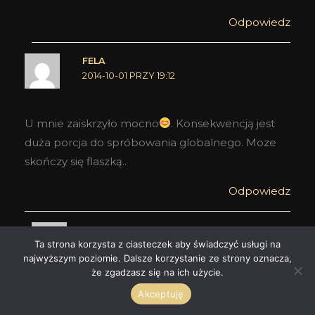
Odpowiedz
FELA
2014-10-01 PRZY 19:12
U mnie zaiskrzyło mocno
. Konsekwencją jest
duża porcja do spróbowania globalnego. Moze
skończy się flaszką..
Odpowiedz
SABBATH
Ta strona korzysta z ciasteczek aby świadczyć usługi na
2014-10-02 PRZY 00:26
najwyższym poziomie. Dalsze korzystanie ze strony oznacza,
że zgadzasz się na ich użycie.
Duża porcja? Oj, brzmi tak, że już zazdroszczę.
Akceptuję
Nie wiem, czy kiedyś nie popełnię flaszki…