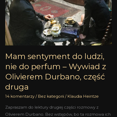
nie
do
perfum
–
Wywiad
z
Olivierem
Durbano,
Mam sentyment do ludzi,
część
nie do perfum – Wywiad z
druga
Olivierem Durbano, część
druga
14 komentarzy
/
Bez kategorii
/
Klaudia Heintze
Zapraszam do lektury drugiej części rozmowy z
Olivierem Durbano. Bez wstępów, bo ta rozmowa ich