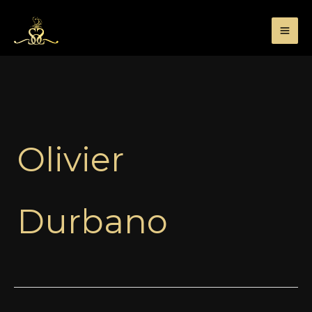
Przejdź
do
treści
Olivier
Durbano