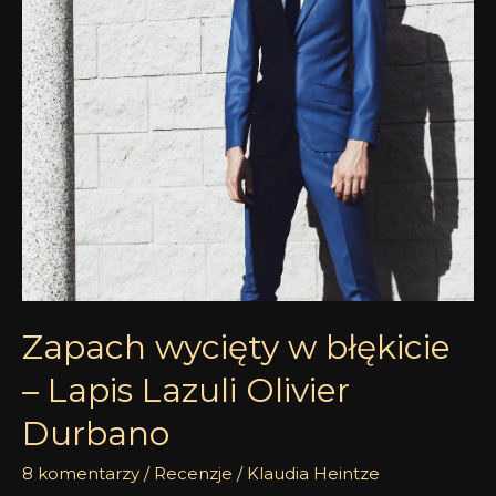
Lapis
Lazuli
Olivier
Durbano
Zapach wycięty w błękicie
– Lapis Lazuli Olivier
Durbano
8 komentarzy
/
Recenzje
/
Klaudia Heintze