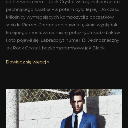
od trzęsienia ziemi. Rock Crystal wstrząsnął posadami
pachnącego światka – a potem było lepiej. Do czasu.
Miłośnicy wymagających kompozycji z początków
serii de Pierres Poemes od dawna tęsknie wyglądali
kolejnego mocarza na miarę potężnych kadzidlaków.
I oto pojawił się. Labradoryt numer 13. Jednoznaczny
jak Rock Crystal, bezkompromisowy jak Black
Dowiedz się więcej »
Zapach
wycięty
w
błękicie
–