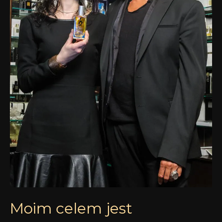
z
Olivierem
Durbano,
część
pierwsza
Moim celem jest