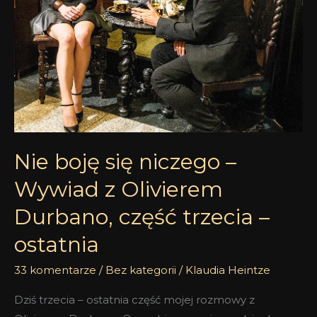
z
Olivierem
Durbano,
część
trzecia
–
ostatnia
Nie boję się niczego –
Wywiad z Olivierem
Durbano, część trzecia –
ostatnia
33 komentarze
/
Bez kategorii
/
Klaudia Heintze
Dziś trzecia – ostatnia część mojej rozmowy z