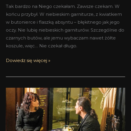
Tak bardzo na Niego czekałam. Zawsze czekam. W
końcu przybył. W niebieskim garniturze, z kwiatkiem
w butonierce i flaszką absyntu – błękitnego jak jego
oczy. Nie lubię niebieskich garniturów. Szczególnie do
czarnych butów, ale jemu wybaczam nawet żółte
koszule, więc… Nie czekał długo.
Dowiedz się więcej »
Nie
boję
się
niczego
–
Wywiad