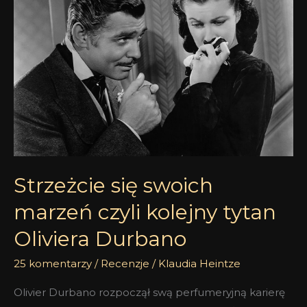
swoich
marzeń
czyli
kolejny
tytan
Oliviera
Durbano
Strzeżcie się swoich
marzeń czyli kolejny tytan
Oliviera Durbano
25 komentarzy
/
Recenzje
/
Klaudia Heintze
Olivier Durbano rozpoczął swą perfumeryjną karierę