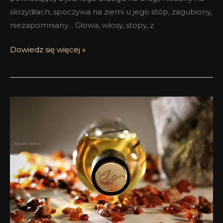
skrzydłach, spoczywa na ziemi u jego stóp, zagubiony,
niezapomniany… Głowa, włosy, stopy, z
Dowiedz się więcej »
Najbardziej
niezwykłe
perfumy
–
Pyrit
Ana
Tra
Olivier
Durbano