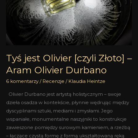
–
Aram
Olivier
Durbano
Tyś jest Olivier [czyli Złoto] –
Aram Olivier Durbano
6 komentarzy
/
Recenzje
/
Klaudia Heintze
Olivier Durbano jest artystą holistycznym – swoje
dzieła osadza w kontekście, płynnie wędrując między
dyscyplinami sztuki, mediami i zmysłami. Jego
wspaniałe, monumentalne naszyjniki to konstrukcje
zawieszone pomiędzy surowym kamieniem, a rzeźbą
– łączące czystą formę z formą ukształtowaną ręką