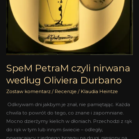
SpeM PetraM czyli nirwana
według Oliviera Durbano
Zostaw komentarz
/
Recenzje
/
Klaudia Heintze
Odkrywam dni jakbym je znał, nie pamiętając. Każda
chwila to powrót do tego, co znane i zapomniane.
Mocno dzierżymy kielich w dłoniach. Przechodzi z rąk
do rąk w tym lub innym świecie – odległy,
powracający z jednego brzegu na drugi, niesiony na