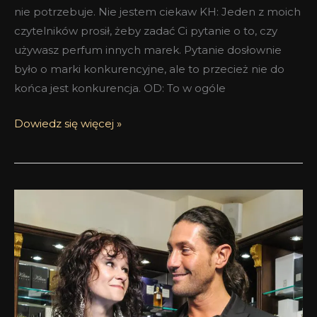
nie potrzebuje. Nie jestem ciekaw KH: Jeden z moich
czytelników prosił, żeby zadać Ci pytanie o to, czy
używasz perfum innych marek. Pytanie dosłownie
było o marki konkurencyjne, ale to przecież nie do
końca jest konkurencja. OD: To w ogóle
Dowiedz się więcej »
Moim
celem
jest
wzbudzanie
emocji
–
Wywiad