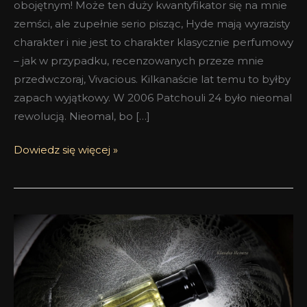
obojętnym! Może ten duży kwantyfikator się na mnie
zemści, ale zupełnie serio pisząc, Hyde mają wyrazisty
charakter i nie jest to charakter klasycznie perfumowy
– jak w przypadku, recenzowanych przeze mnie
przedwczoraj, Vivacious. Kilkanaście lat temu to byłby
zapach wyjątkowy. W 2006 Patchouli 24 było nieomal
rewolucją. Nieomal, bo […]
Dowiedz się więcej »
Tyś
jest
Olivier
[czyli
Złoto]