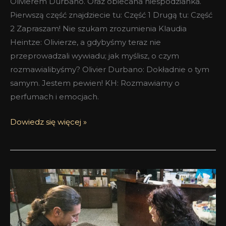
Olivierem Durbano. Oraz obiecana niespodzianka.
Pierwszą część znajdziecie tu: Część 1 Drugą tu: Część
2 Zapraszam! Nie szukam zrozumienia Klaudia
Heintze: Olivierze, a gdybyśmy teraz nie
przeprowadzali wywiadu; jak myślisz, o czym
rozmawialibyśmy? Olivier Durbano: Dokładnie o tym
samym. Jestem pewien! KH: Rozmawiamy o
perfumach i emocjach.
Dowiedz się więcej »
Mam
sentyment
do
ludzi,