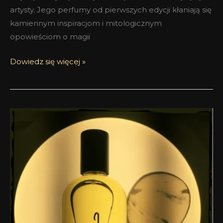
artysty. Jego perfumy od pierwszych edycji kłaniają się
kamiennym inspiracjom i mitologicznym
opowieściom o magii
Dowiedz się więcej »
SpeM
PetraM
czyli
nirwana
według
Oliviera
Durbano