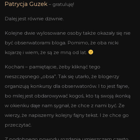
Patrycja Guzek
– gratuluję!
Dalej jest równie dziwnie.
Kolejne dwie wylosowane osoby także okazały się nie
być obserwatorami bloga. Pomimo, że oba nicki
kojarzę i wiem, że są ze mną od lat.
Kochani – pamiętajcie, żeby kliknąć tego
nieszczęsnego „obsa”. Tak się utarło, że blogerzy
organizują konkursy dla obserwatorów. I to jest fajne,
bo milej jest obdarowywać kogoś, kto tą swoją ikonką
w okienku daje nam sygnał, że chce z nami być. Że
wierzy, że napiszemy kolejny fajny tekst. I że chce go
przeczytać.
Z podobnego powodu rozdania umieszczam często