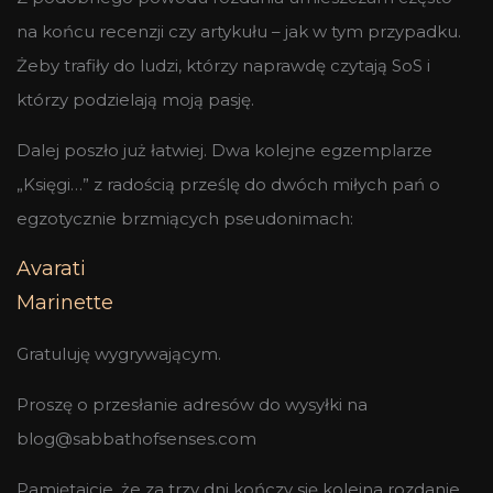
na końcu recenzji czy artykułu – jak w tym przypadku.
Żeby trafiły do ludzi, którzy naprawdę czytają SoS i
którzy podzielają moją pasję.
Dalej poszło już łatwiej. Dwa kolejne egzemplarze
„Księgi…” z radością prześlę do dwóch miłych pań o
egzotycznie brzmiących pseudonimach:
Avarati
Marinette
Gratuluję wygrywającym.
Proszę o przesłanie adresów do wysyłki na
blog@sabbathofsenses.com
Pamiętajcie, że za trzy dni kończy się kolejna rozdanie,