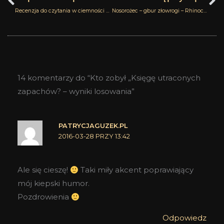
Recenzja do czytania w ciemności – Kalemat Wood Arabian Oud
Nosorożec – gbur złowrogi – Rhinoceros Zoologist Perfumes
14 komentarzy do “Kto zobył „Księgę utraconych
zapachów? – wyniki losowania”
PATRYCJAGUZEK.PL
2016-03-28 PRZY 13:42
Ale się cieszę!
Taki miły akcent poprawiający
mój kiepski humor.
Pozdrowienia
Odpowiedz