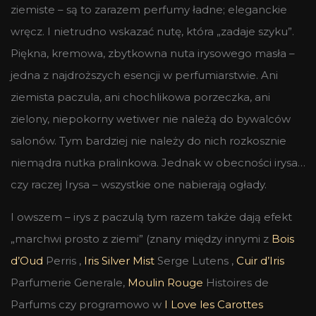
ziemiste – są to zarazem perfumy ładne; eleganckie
wręcz. I nietrudno wskazać nutę, która „zadaje szyku”.
Piękna, kremowa, zbytkowna nuta irysowego masła –
jedna z najdroższych esencji w perfumiarstwie. Ani
ziemista paczula, ani chochlikowa porzeczka, ani
zielony, niepokorny wetiwer nie należą do bywalców
salonów. Tym bardziej nie należy do nich rozkosznie
niemądra nutka pralinkowa. Jednak w obecności irysa…
czy raczej Irysa – wszystkie one nabierają ogłady.
I owszem – irys z paczulą tym razem także dają efekt
„marchwi prosto z ziemi” (znany między innymi z
Bois
d’Oud
Perris ,
Iris Silver Mist
Serge Lutens ,
Cuir d’Iris
Parfumerie Generale,
Moulin Rouge
Histoires de
Parfums czy programowo w
I Love les Carottes