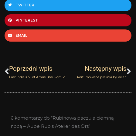
TWITTER
PINTEREST
EMAIL
Prev
N
Poprzedni wpis
Następny wpis
East India = Vi et Armis BeauFort London
Perfumowane pralinki by Kilian
6 komentarzy do “Rubinowa paczula ciemną
nocą – Aube Rubis Atelier des Ors”