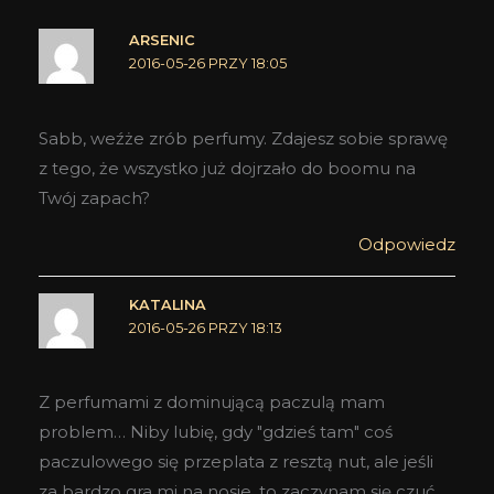
ARSENIC
2016-05-26 PRZY 18:05
Sabb, weźże zrób perfumy. Zdajesz sobie sprawę
z tego, że wszystko już dojrzało do boomu na
Twój zapach?
Odpowiedz
KATALINA
2016-05-26 PRZY 18:13
Z perfumami z dominującą paczulą mam
problem… Niby lubię, gdy "gdzieś tam" coś
paczulowego się przeplata z resztą nut, ale jeśli
za bardzo gra mi na nosie, to zaczynam się czuć,