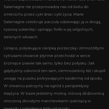
Salamagne nie przeprowadza nas od świtu do
zmierzchu przez cykl dnia i cykl życia. Marie
Salamagne celebruje paczulę odziewając ją w drogą,
irysową sukienkę i upinając fiołki w jej wilgotnych,
zielonych włosach.
Lśniące, połyskujące cierpką porzeczką i zimnożółtymi
cytrusami otwarcie płynnie przechodzi w serce
brzmiące prawie tak samo, tylko bez połysku. Jak
gdybyśmy odwrócili ten sam, ciemnozielony liść i skupili
uwagę na puszku pokrywającym epidermę od spodu.
W otwarciu patrzymy na ogród z perspektywy
księżyca. W bazie jesteśmy mokrą, różową dżdżownicą
otoczoną złocistymi marchewkami i patrzącą w
gwiazdy. I oglądającą listki od spodu.