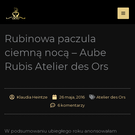
Przejdź
do
treści
Rubinowa paczula
ciemną nocą – Aube
Rubis Atelier des Ors
Klaudia Heintze
26 maja, 2016
Atelier des Ors
6 komentarzy
W podsumowaniu ubiegłego roku anonsowałam