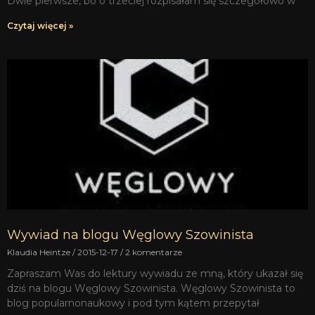
Dwie pierwsze, bo o trzeciej rozpisałam się szczegółowo w
Czytaj więcej »
Wywiad na blogu Węglowy Szowinista
Klaudia Heintze
2015-12-17
2 komentarze
Zapraszam Was do lektury wywiadu ze mną, który ukazał się
dziś na blogu Węglowy Szowinista. Węglowy Szowinista to
blog popularnonaukowy i pod tym kątem przepytał