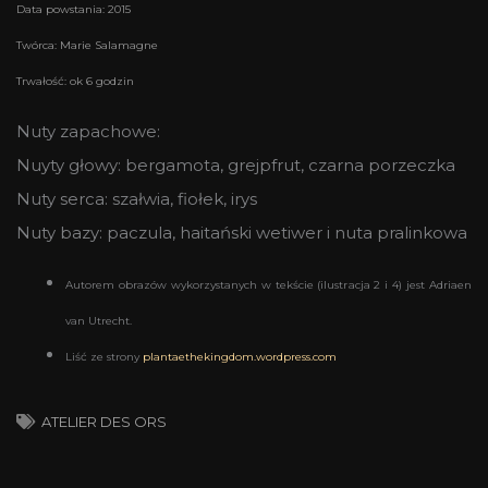
Data powstania: 2015
Twórca: Marie Salamagne
Trwałość: ok 6 godzin
Nuty zapachowe:
Nuyty głowy: bergamota, grejpfrut, czarna porzeczka
Nuty serca: szałwia, fiołek, irys
Nuty bazy: paczula, haitański wetiwer i nuta pralinkowa
Autorem obrazów wykorzystanych w tekście (ilustracja 2 i 4) jest Adriaen
van Utrecht.
Liść ze strony
plantaethekingdom.wordpress.com
ATELIER DES ORS