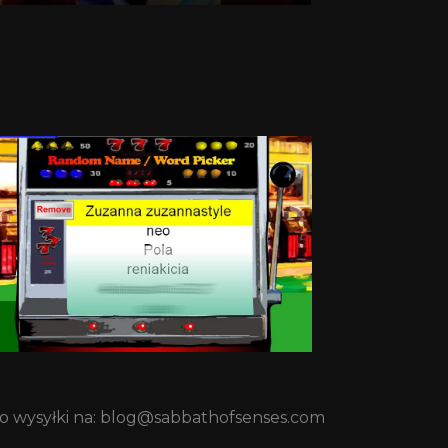
do wysyłki na: blog@sabbathofsenses.com