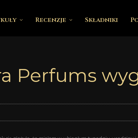
ykuły
Recenzje
Składniki
P
ra Perfums wy