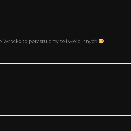
do Wrocka to potestujemy to i wiele innych
.