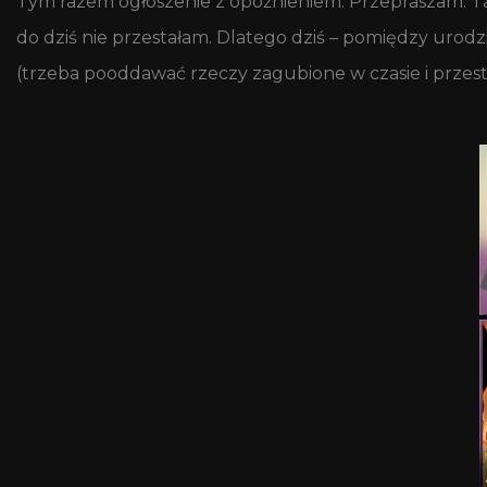
Tym razem ogłoszenie z opóźnieniem. Przepraszam. Tak
do dziś nie przestałam. Dlatego dziś – pomiędzy uro
(trzeba pooddawać rzeczy zagubione w czasie i przest