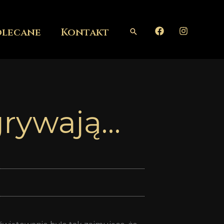
olecane
Kontakt
Szukaj
grywają…