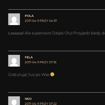
POLA
2017-04-11 PRZY 04:57
Łaaaaaa! Ale superowo! Dzięki Olu! Przyjedź kiedy 
FELA
2017-04-11 PRZY 07:16
Gratuluję! Już po Was
NEO
2017-04-11 PRZY 07:22