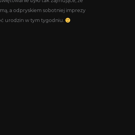
świętowanie było tak zajmujące, że
mą, a odpryskiem sobotniej imprezy
eć urodzin w tym tygodniu.