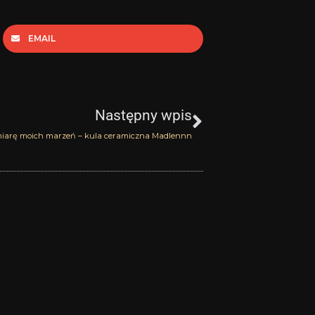
EMAIL
Następny
Następny wpis
iarę moich marzeń – kula ceramiczna Madlennn