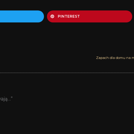
PINTEREST
Zapach dla domu na m
ają…”