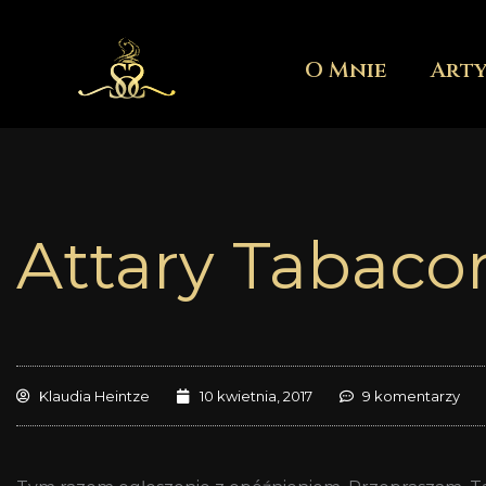
Przejdź
do
O Mnie
Art
treści
Attary Tabaco
Klaudia Heintze
10 kwietnia, 2017
9 komentarzy