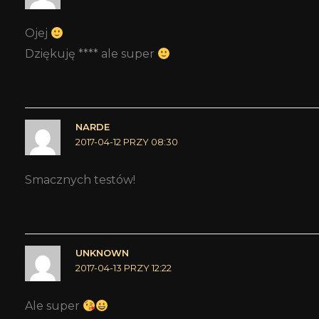
Ojej
Dziękuję **** ale super
NARDE
2017-04-12 PRZY 08:30
Smacznych testów!
UNKNOWN
2017-04-13 PRZY 12:22
Ale super