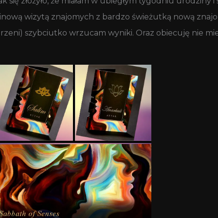
 się złożyło, że miałam w ubiegłym tygodniu urodziny i 
dzinową wizytą znajomych z bardzo świeżutką nową znajo
rzeni) szybciutko wrzucam wyniki. Oraz obiecuję nie mi