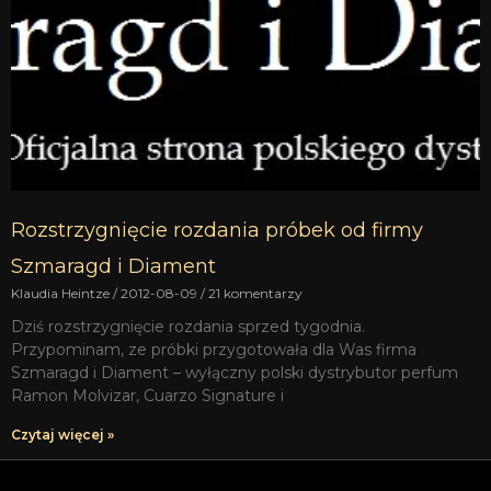
Rozstrzygnięcie rozdania próbek od firmy
Szmaragd i Diament
Klaudia Heintze
2012-08-09
21 komentarzy
Dziś rozstrzygnięcie rozdania sprzed tygodnia.
Przypominam, ze próbki przygotowała dla Was firma
Szmaragd i Diament – wyłączny polski dystrybutor perfum
Ramon Molvizar, Cuarzo Signature i
Czytaj więcej »