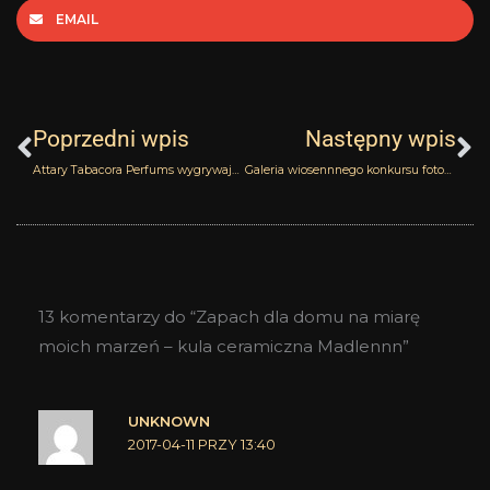
EMAIL
Prev
N
Poprzedni wpis
Następny wpis
Attary Tabacora Perfums wygrywają…
Galeria wiosennnego konkursu fotograficznego
13 komentarzy do “Zapach dla domu na miarę
moich marzeń – kula ceramiczna Madlennn”
UNKNOWN
2017-04-11 PRZY 13:40