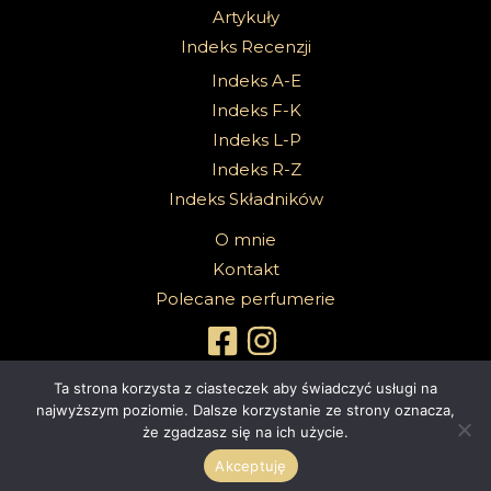
Artykuły
Indeks Recenzji
Indeks A-E
Indeks F-K
Indeks L-P
Indeks R-Z
Indeks Składników
O mnie
Kontakt
Polecane perfumerie
Ta strona korzysta z ciasteczek aby świadczyć usługi na
najwyższym poziomie. Dalsze korzystanie ze strony oznacza,
że zgadzasz się na ich użycie.
Copyright 2026 @Sabbath Of Senses |
Z dumą wspierane przez
4ec.eu - strony www i sklepy internetowe
Akceptuję