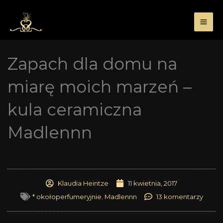
Przejdź
do
treści
Zapach dla domu na
miarę moich marzeń –
kula ceramiczna
Madlennn
Klaudia Heintze
11 kwietnia, 2017
* okołoperfumeryjnie
,
Madlennn
13 komentarzy