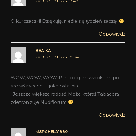
2019-03-18 PRZY 17:48
O kurczaczki! Dziękuję, nieźle się tydzień zaczął
Odpowiedz
BEA KA
2019-03-18 PRZY 19:04
WOW, WOW, WOW. Przebiegam wzrokiem po
szczęśliwcach i… jako ostatnia
. Jeszcze większa radość. Może któraś Tabacora
zdetronizuje Nudiflorum
Odpowiedz
MSPCHELA1980