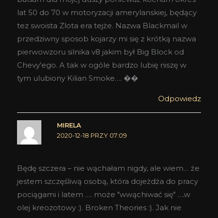
lat 50 do 70 w motoryzacji amerylanskiej, będący
tez swoista Zlota era tejże. Nazwa Blackmail w
przedziwny sposob kojarzy mi się z krótką nazwa
pierwowzoru silnika v8 jakim był Big Block od
Chevy'ego. A tak w ogóle bardzo lubię niszę w
tym ulubiony Kilian Smoke…. ��
Odpowiedz
MIRELA
2020-12-18 PRZY 07:09
Będę szczera – nie wąchałam nigdy, ale wiem… że
jestem szczęśliwą osobą, która dojeżdża do pracy
pociągami i latem …. może "wwąchiwać się" ….w
olej kreozotowy :). Broken Theories :). Jak nie