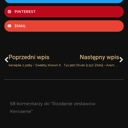
PINTEREST
EMAIL
Prev
N
Poprzedni wpis
Następny wpis
Kanapka z jodłą – Sweetly Known Kerosene
Tyś jest Olivier [czyli Złoto] – Aram Olivier Durbano
58 komentarzy do “Rozdanie zestawów
Kerosene”