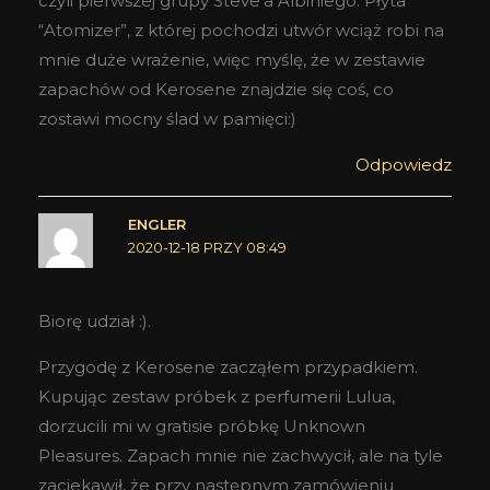
czyli pierwszej grupy Steve’a Albiniego. Płyta
“Atomizer”, z której pochodzi utwór wciąż robi na
mnie duże wrażenie, więc myślę, że w zestawie
zapachów od Kerosene znajdzie się coś, co
zostawi mocny ślad w pamięci:)
Odpowiedz
ENGLER
2020-12-18 PRZY 08:49
Biorę udział :).
Przygodę z Kerosene zacząłem przypadkiem.
Kupując zestaw próbek z perfumerii Lulua,
dorzucili mi w gratisie próbkę Unknown
Pleasures. Zapach mnie nie zachwycił, ale na tyle
zaciekawił, że przy następnym zamówieniu