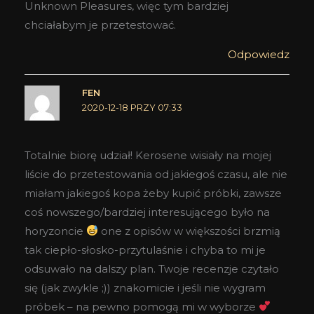
Unknown Pleasures, więc tym bardziej
chciałabym je przetestować.
Odpowiedz
FEN
2020-12-18 PRZY 07:33
Totalnie biorę udział! Kerosene wisiały na mojej
liście do przetestowania od jakiegoś czasu, ale nie
miałam jakiegoś kopa żeby kupić próbki, zawsze
coś nowszego/bardziej interesującego było na
horyzoncie
one z opisów w większości brzmią
tak ciepło-słosko-przytulaśnie i chyba to mi je
odsuwało na dalszy plan. Twoje recenzje czytało
się (jak zwykle ;)) znakomicie i jeśli nie wygram
próbek – na pewno pomogą mi w wyborze