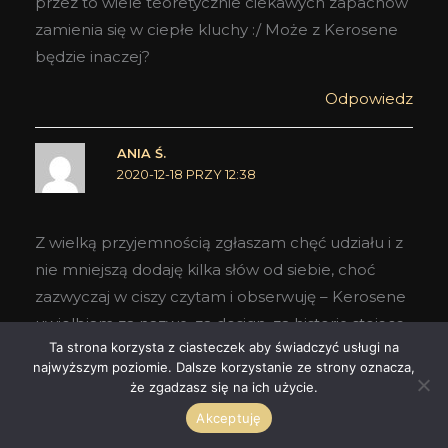
przez to wiele teoretycznie ciekawych zapachów
zamienia się w ciepłe kluchy :/ Może z Kerosene
będzie inaczej?
Odpowiedz
ANIA Ś.
2020-12-18 PRZY 12:38
Z wielką przyjemnością zgłaszam chęć udziału i z
nie mniejszą dodaję kilka słów od siebie, choć
zazwyczaj w ciszy czytam i obserwuję – Kerosene
uwielbiam za nazwę, za design, za historię stojącą
Ta strona korzysta z ciasteczek aby świadczyć usługi na
za powstaniem marki, ale chyba najbardziej za to,
najwyższym poziomie. Dalsze korzystanie ze strony oznacza,
że mojemu zmęczonemu rozczarowaniami
że zgadzasz się na ich użycie.
nosowi dostarczają emocji. Ulubieniec to, póki co,
Akceptuję
Dirty Flower Factory, fascynuje i do kolejnych