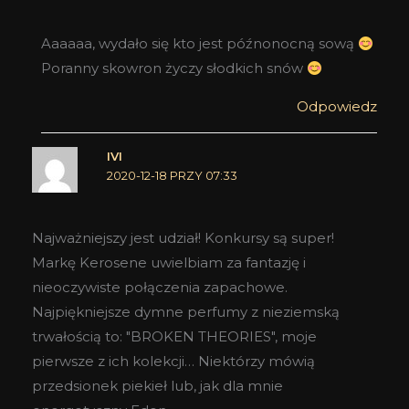
Aaaaaa, wydało się kto jest późnonocną sową
Poranny skowron życzy słodkich snów
Odpowiedz
IVI
2020-12-18 PRZY 07:33
Najważniejszy jest udział! Konkursy są super!
Markę Kerosene uwielbiam za fantazję i
nieoczywiste połączenia zapachowe.
Najpiękniejsze dymne perfumy z nieziemską
trwałością to: "BROKEN THEORIES", moje
pierwsze z ich kolekcji… Niektórzy mówią
przedsionek piekieł lub, jak dla mnie