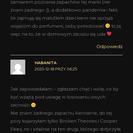
zamiarem poznania zapachów tej marki (nie
znam żadnego :(), a dodatkowo pandemia i fakt,
że zajmuję się malutkim dzieckiem nie sprzyja
wojażom do perfumerii, żeby potestować
liczę
więc na to, że w domowym zaciszu się uda
Odpowiedz
HABANITA
2020-12-18 PRZY 06:25
Jak zapowiadałam – zgłaszam chęć i wolę, co by
być wziętą pod uwagę w losowaniu owych
zacności
Nie znam żadnego zapachu Kerosene, do tej
pory kojarzyłam tylko Broken Theories i Cooper
Skies, no i właśnie na ten drugi, którego dotyczyła