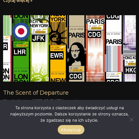
Czytaj więcej »
The Scent of Departure
Klaudia Heintze
2012-05-18
38 komentarzy
Ta strona korzysta z ciasteczek aby świadczyć usługi na
Pamiętacie mój wywiad z Geraldem Ghislain z października
najwyższym poziomie. Dalsze korzystanie ze strony oznacza,
2010 roku? W rozmowie tej założyciel Histoires de Parfums
że zgadzasz się na ich użycie.
wspominał o swoim najnowszym (wówczas najnowszym)
pomyśle: serii
Akceptuję