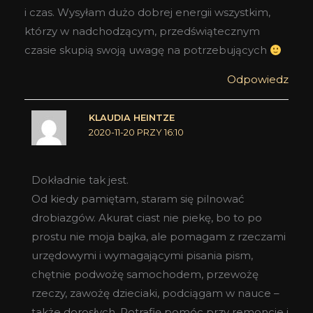
i czas. Wysyłam dużo dobrej energii wszystkim,
którzy w nadchodzącym, przedświątecznym
czasie skupią swoją uwagę na potrzebujących
Odpowiedz
KLAUDIA HEINTZE
2020-11-20 PRZY 16:10
Dokładnie tak jest.
Od kiedy pamiętam, staram się pilnować
drobiazgów. Akurat ciast nie piekę, bo to po
prostu nie moja bajka, ale pomagam z rzeczami
urzędowymi i wymagającymi pisania pism,
chętnie podwożę samochodem, przewożę
rzeczy, zawożę dzieciaki, podciągam w nauce –
także dorosłych. Potrafię pomóc przy remoncie i