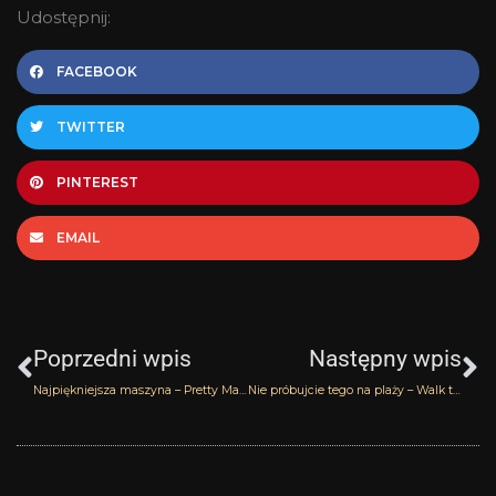
Udostępnij:
FACEBOOK
TWITTER
PINTEREST
EMAIL
Prev
N
Poprzedni wpis
Następny wpis
Najpiękniejsza maszyna – Pretty Machine Kerosene
Nie próbujcie tego na plaży – Walk the Sea Kerosene