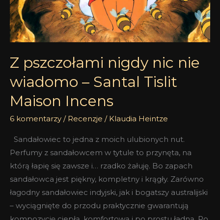
Santal
Tislit
Maison
Incens
Z pszczołami nigdy nic nie
wiadomo – Santal Tislit
Maison Incens
6 komentarzy
/
Recenzje
/
Klaudia Heintze
Sandałowiec to jedna z moich ulubionych nut.
Perfumy z sandałowcem w tytule to przynęta, na
którą łapię się zawsze i… rzadko żałuję. Bo zapach
sandałowca jest piękny, kompletny i krągły. Zarówno
łagodny sandałowiec indyjski, jak i bogatszy australijski
– wyciągnięte do przodu praktycznie gwarantują
kompozycję ciepłą, komfortową i po prostu ładną. Po