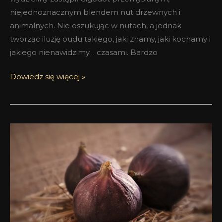
niejednoznacznym blendem nut drzewnych i
animalnych. Nie oszukując w nutach, a jednak
tworząc iluzję oudu takiego, jaki znamy, jaki kochamy i
jakiego nienawidzimy… czasami. Bardzo
Dowiedz się więcej »
Sakiewka
pełna
słodyczy
–
Fig
Aoudii
Maison