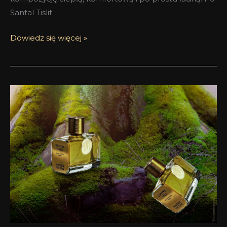
Santal Tislit
Dowiedz się więcej »
Ocean
paczuli
–
Chypre
Islii
Maison
Incens