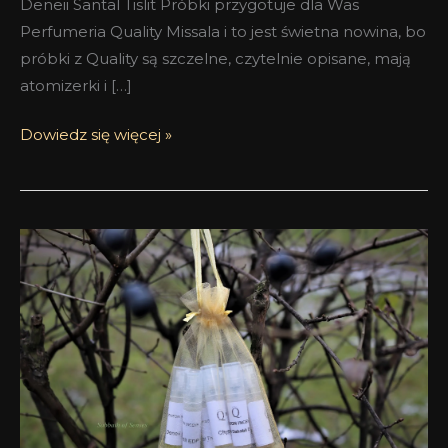
Deneii Santal Tislit Próbki przygotuje dla Was
Perfumeria Quality Missala i to jest świetna nowina, bo
próbki z Quality są szczelne, czytelnie opisane, mają
atomizerki i […]
Dowiedz się więcej »
Zestawy
próbek
perfum
Maison
Incens
dla
Czytelników
SoS