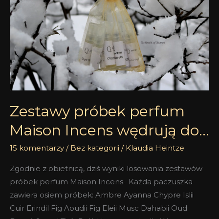
Maison
Incens
wędrują
do…
Zestawy próbek perfum
Maison Incens wędrują do…
15 komentarzy
/
Bez kategorii
/
Klaudia Heintze
Zgodnie z obietnicą, dziś wyniki losowania zestawów
próbek perfum Maison Incens. Każda paczuszka
zawiera osiem próbek: Ambre Ayanna Chypre Islii
Cuir Erindil Fig Aoudii Fig Eleii Musc Dahabii Oud