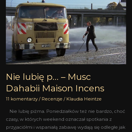
Nie
lubię
p…
–
Musc
Dahabii
Maison
Incens
Nie lubię p… – Musc
Dahabii Maison Incens
11 komentarzy
/
Recenzje
/
Klaudia Heintze
Nie lubię piżma. Poniedziałków też nie bardzo, choć
czasy, w których weekend oznaczał spotkania z
przyjaciółmi i wspaniałą zabawę wydają się odległe jak