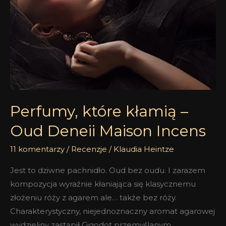
Perfumy, które kłamią –
Oud Deneii Maison Incens
11 komentarzy
/
Recenzje
/
Klaudia Heintze
Jest to dziwne pachnidło. Oud bez oudu. I zarazem
kompozycja wyraźnie kłaniająca się klasycznemu
złożeniu róży z agarem ale… także bez róży.
Charakterystyczny, niejednoznaczny aromat agarowej
wydzieliny zastąpił Gigodot przemyślanym,