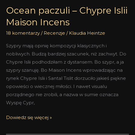
Ocean paczuli – Chypre Islii
Maison Incens
18 komentarzy
/
Recenzje
/
Klaudia Heintze
Szypry mają opinię kompozycji klasycznych i
nobliwych. Budzą bardziej szacunek, niż zachwyt. Do
Chypre Islii podhodziłam z dystansem. Bo szypr, a ja
szypry szanuję. Bo Maison Incens wprowadzając na
rynek Chypre Islii i Santal Tislit dorzuciło jakieś piękne
opowieści o wiecznej miłości. I nawet visualu
porządnego nie zrobili, a nazwa w sumie oznacza
Wyspę Cypr,
Dowiedz się więcej »