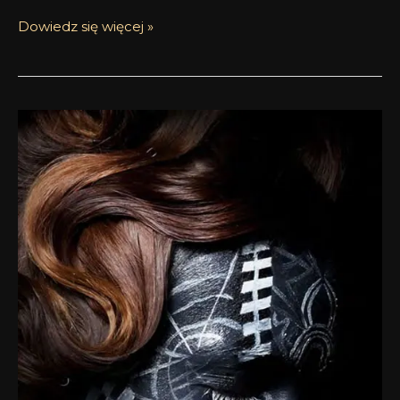
Dowiedz się więcej »
Więcej
małpy!
–
Fig
Eleii
Maison
Incens