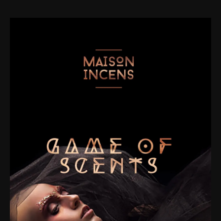
Perfumy,
które
kłamią
–
Oud
Deneii
Maison
Incens