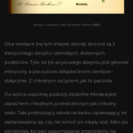
Strona z zielnika: Otto Wilhelm Thome (1885)
Oba wiodące (na tym etapie) akordy złożone są z
eterycznego szczytu i ziemistych, drzewnych
podtonów. Tyle, że łyk anyżowego absyntu jest głównie
eteryczny, a paczulowa zakąska brzmi cieniście i
statycznie. Z chłodnym szczytem, jak to paczula.
Do końca wspólnej podróży Absinthe Minded jest
zapachem chłodnym, przestrzennym jak chłodny
wiatr. Taki podnoszący włoski na karku i sprawiający, że
zastanawiamy się, czy nie wrócić po ciepły szal. Albo po
piersiówkę, bo bez wspomagania zmarzniemy na