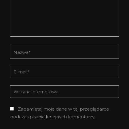
Nazwa*
E-
mail*
Witryna
internetowa
Zapamiętaj moje dane w tej przeglądarce
podczas pisania kolejnych komentarzy.