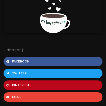
Udostępnij:
FACEBOOK
TWITTER
PINTEREST
EMAIL