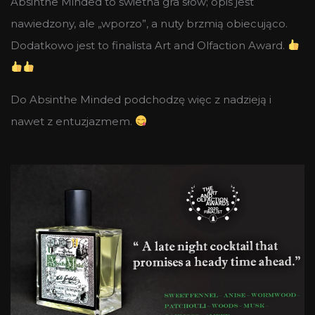
Absinthe Minded to świetna gra słów; opis jest
nawiedzony, ale „wporzo”, a nuty brzmią obiecująco.
Dodatkowo jest to finalista Art and Olfaction Award.
Do Absinthe Minded podchodzę więc z nadzieją i
nawet z entuzjazmem.