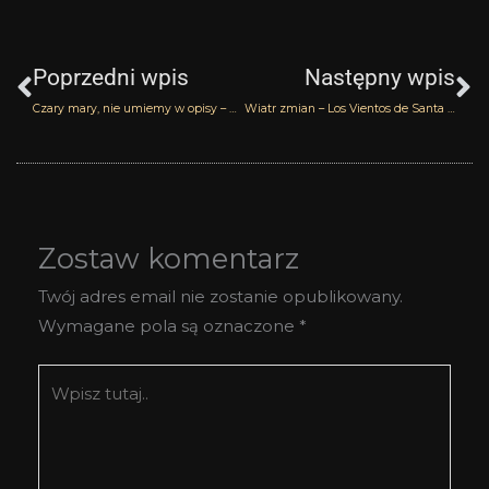
Prev
N
Poprzedni wpis
Następny wpis
Czary mary, nie umiemy w opisy – Betwixt & Between Anka Kus
Wiatr zmian – Los Vientos de Santa Ana Anka Kus
Zostaw komentarz
Twój adres email nie zostanie opublikowany.
Wymagane pola są oznaczone
*
Wpisz
tutaj..