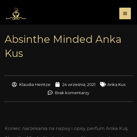
Przejdź
do
treści
Absinthe Minded Anka
Kus
Klaudia Heintze
24 września, 2021
Anka Kus
Brak komentarzy
Koniec narzekania na nazwy i opisy perfum Anka Kuş.