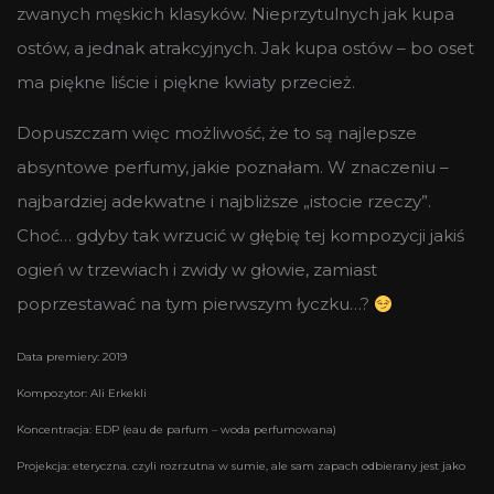
zwanych męskich klasyków. Nieprzytulnych jak kupa
ostów, a jednak atrakcyjnych. Jak kupa ostów – bo oset
ma piękne liście i piękne kwiaty przecież.
Dopuszczam więc możliwość, że to są najlepsze
absyntowe perfumy, jakie poznałam. W znaczeniu –
najbardziej adekwatne i najbliższe „istocie rzeczy”.
Choć… gdyby tak wrzucić w głębię tej kompozycji jakiś
ogień w trzewiach i zwidy w głowie, zamiast
poprzestawać na tym pierwszym łyczku…?
Data premiery: 2019
Kompozytor: Ali Erkekli
Koncentracja: EDP (eau de parfum – woda perfumowana)
Projekcja: eteryczna. czyli rozrzutna w sumie, ale sam zapach odbierany jest jako