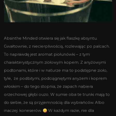
Absinthe Minded otwiera się jak flaszkę absyntu.
Gwałtownie, z niecierpliwością, rozlewając po palcach.
To naprawdę jest aromat piołunówki – z tym
charakterystycznym ziołowym kopem. Z anyżowymi
podtonami, które i w naturze ma to podstępne zioło,
tyle, że podbitymi, podciągniętymi anyżem i koprem
włoskim – do tego stopnia, że zapach nabiera
orzechowej głębi ouzo. W sumie oba te trunki mają to
do siebie, że są przyjemnością dla wybrańców. Albo
inaczej: koneserów.
W każdym razie, nie dla