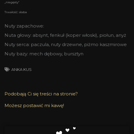
„niegęsty”
Trwałość: słaba
Nuty zapachowe:
Nuta głowy: absynt, fenkuł (koper włoski), piołun, anyż
Nuty serca: paczula, nuty drzewne, piżmo kaszmirowe
Nuty bazy: mech dębowy, bursztyn
ANKA KUS
Podobają Ci się treści na stronie?
Możesz postawić mi kawę!