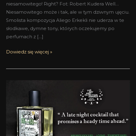
niesamowitego! Right? Fot: Robert Kudera Well…
Niesamowitego może i tak, ale w tym dziwnym ujęciu.
Smolista kompozycja Aliego Erkekli nie uderza w te
słodkawe, dymne tony, których oczekujemy po
perfumach z […]
Dowiedz się więcej »
Absinthe
Minded
Anka
Kus