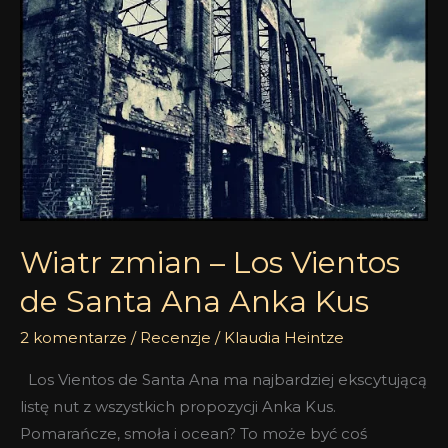
Los
Vientos
de
Santa
Ana
Anka
Kus
Wiatr zmian – Los Vientos
de Santa Ana Anka Kus
2 komentarze
/
Recenzje
/
Klaudia Heintze
Los Vientos de Santa Ana ma najbardziej ekscytującą
listę nut z wszystkich propozycji Anka Kus.
Pomarańcze, smoła i ocean? To może być coś