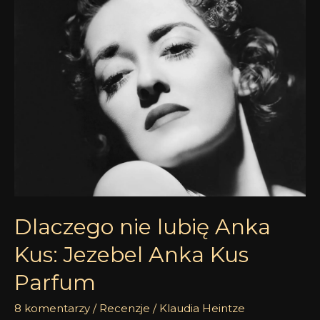
nie
lubię
Anka
Kus:
Jezebel
Anka
Kus
Parfum
Dlaczego nie lubię Anka
Kus: Jezebel Anka Kus
Parfum
8 komentarzy
/
Recenzje
/
Klaudia Heintze