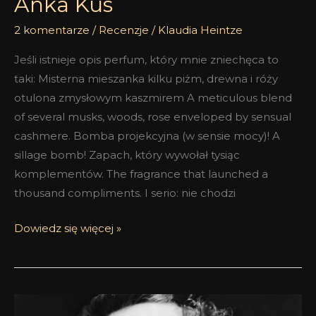
Anka Kus
2 komentarze
/
Recenzje
/
Klaudia Heintze
Jeśli istnieje opis perfum, który mnie zniechęca to
taki: Misterna mieszanka kilku piżm, drewna i róży
otulona zmysłowym kaszmirem A meticulous blend
of several musks, woods, rose enveloped by sensual
cashmere. Bomba projekcyjna (w sensie mocy)! A
sillage bomb! Zapach, który wywołał tysiąc
komplementów. The fragrance that launched a
thousand compliments. I serio: nie chodzi
Dowiedz się więcej »
Dlaczego